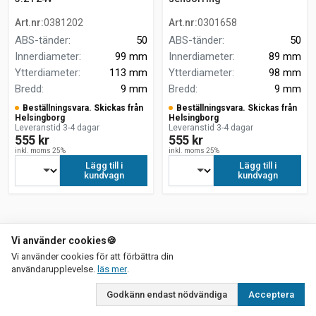
Art.nr
:
0381202
Art.nr
:
0301658
ABS-tänder
:
50
ABS-tänder
:
50
Innerdiameter
:
99 mm
Innerdiameter
:
89 mm
Ytterdiameter
:
113 mm
Ytterdiameter
:
98 mm
Bredd
:
9 mm
Bredd
:
9 mm
Beställningsvara. Skickas från
Beställningsvara. Skickas från
Helsingborg
Helsingborg
Leveranstid 3-4 dagar
Leveranstid 3-4 dagar
555 kr
555 kr
inkl. moms 25%
inkl. moms 25%
Lägg till i
Lägg till i
kundvagn
kundvagn
Vi använder cookies
🍪
Vi använder cookies för att förbättra din
om vår integritetspolicy
användarupplevelse.
läs mer
.
Godkänn endast nödvändiga
Acceptera