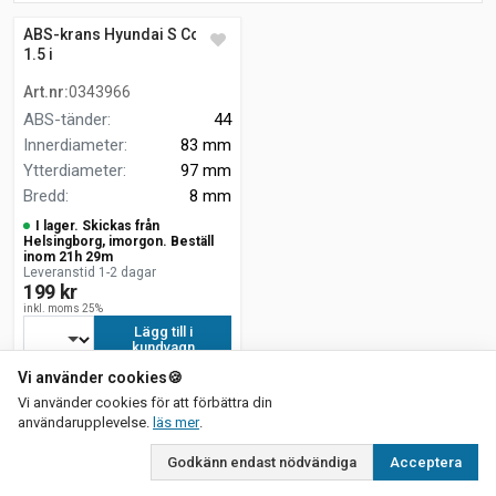
ABS-krans Hyundai S Coupe
1.5 i
Art.nr
:
0343966
ABS-tänder
:
44
Innerdiameter
:
83 mm
Ytterdiameter
:
97 mm
Bredd
:
8 mm
I lager. Skickas från
Helsingborg, imorgon. Beställ
inom 21h 29m
Leveranstid 1-2 dagar
199 kr
inkl. moms 25%
Lägg till i
kundvagn
Vi använder cookies
🍪
Vi använder cookies för att förbättra din
om vår integritetspolicy
användarupplevelse.
läs mer
.
Godkänn endast nödvändiga
Acceptera