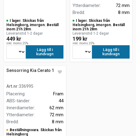
Ytterdiameter
:
72 mm
Bredd
:
8 mm
I lager. Skickas från
I lager. Skickas från
Helsingborg, imorgon. Beställ
Helsingborg, imorgon. Beställ
inom 21h 28m
inom 21h 28m
Leveranstid 1-2 dagar
Leveranstid 1-2 dagar
449 kr
199 kr
inkl. moms 25%
inkl. moms 25%
Lägg till i
Lägg till i
kundvagn
kundvagn
Sensorring Kia Cerato 1.6
Art.nr
:
336995
Placering
:
Fram
ABS-tänder
:
44
Innerdiameter
:
62 mm
Ytterdiameter
:
72 mm
Bredd
:
8 mm
Beställningsvara. Skickas från
Helsingborg