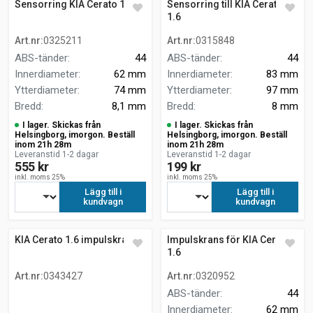
Sensorring KIA Cerato 1.6
Sensorring till KIA Cerato
1.6
Art.nr
:
0325211
Art.nr
:
0315848
ABS-tänder
:
44
ABS-tänder
:
44
Innerdiameter
:
62 mm
Innerdiameter
:
83 mm
Ytterdiameter
:
74 mm
Ytterdiameter
:
97 mm
Bredd
:
8,1 mm
Bredd
:
8 mm
I lager. Skickas från
I lager. Skickas från
Helsingborg, imorgon. Beställ
Helsingborg, imorgon. Beställ
inom 21h 28m
inom 21h 28m
Leveranstid 1-2 dagar
Leveranstid 1-2 dagar
555 kr
199 kr
inkl. moms 25%
inkl. moms 25%
Lägg till i
Lägg till i
kundvagn
kundvagn
KIA Cerato 1.6 impulskrans
Impulskrans för KIA Cerato
1.6
Art.nr
:
0343427
Art.nr
:
0320952
ABS-tänder
:
44
Innerdiameter
:
62 mm