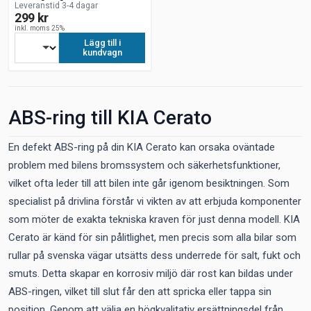
Leveranstid 3-4 dagar
299 kr
inkl. moms 25%
Lägg till i
kundvagn
ABS-ring till KIA Cerato
En defekt ABS-ring på din KIA Cerato kan orsaka oväntade
problem med bilens bromssystem och säkerhetsfunktioner,
vilket ofta leder till att bilen inte går igenom besiktningen. Som
specialist på drivlina förstår vi vikten av att erbjuda komponenter
som möter de exakta tekniska kraven för just denna modell. KIA
Cerato är känd för sin pålitlighet, men precis som alla bilar som
rullar på svenska vägar utsätts dess underrede för salt, fukt och
smuts. Detta skapar en korrosiv miljö där rost kan bildas under
ABS-ringen, vilket till slut får den att spricka eller tappa sin
position. Genom att välja en högkvalitativ ersättningsdel från