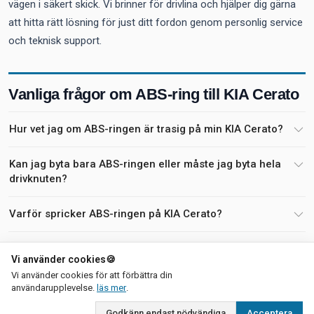
vägen i säkert skick. Vi brinner för drivlina och hjälper dig gärna
att hitta rätt lösning för just ditt fordon genom personlig service
och teknisk support.
Vanliga frågor om ABS-ring till KIA Cerato
Hur vet jag om ABS-ringen är trasig på min KIA Cerato?
Kan jag byta bara ABS-ringen eller måste jag byta hela
drivknuten?
Varför spricker ABS-ringen på KIA Cerato?
Påverkar en trasig ABS-ring bilens besiktning?
Vi använder cookies
🍪
Vi använder cookies för att förbättra din
Hur hittar jag rätt antal tänder på ABS-ringen till min bil?
om vår integritetspolicy
användarupplevelse.
läs mer
.
Godkänn endast nödvändiga
Acceptera