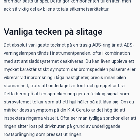
bromsar sätts ur spel. Detta gör komponenten till en liten men
ack så viktig del av bilens totala säkerhetsarkitektur.
Vanliga tecken på slitage
Det absolut vanligaste tecknet på en trasig ABS-ring är att ABS-
varningslampan tänds i instrumentpanelen, ofta i kombination
med att antisladdsystemet deaktiveras. Du kan även uppleva ett
mycket karaktäristiskt symptom där bromspedalen pulserar eller
vibrerar vid inbromsning i låga hastigheter, precis innan bilen
stannar helt, trots att underlaget är torrt och greppet är bra.
Detta beror på att en sprucken ring ger en felaktig signal som
styrsystemet tolkar som att ett hjul håller på att låsa sig. Om du
märker dessa symptom på din KIA Cerato är det hög tid att
inspektera ringarna visuellt. Ofta ser man tydliga sprickor eller att
ringen sitter löst på drivknuten på grund av underliggande
rostsprängning som pressat ut ringen.