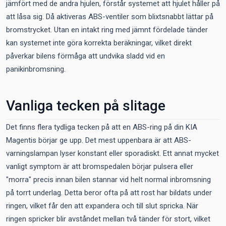
jämfört med de andra hjulen, förstår systemet att hjulet håller på
att låsa sig. Då aktiveras ABS-ventiler som blixtsnabbt lättar på
bromstrycket. Utan en intakt ring med jämnt fördelade tänder
kan systemet inte göra korrekta beräkningar, vilket direkt
påverkar bilens förmåga att undvika sladd vid en
panikinbromsning.
Vanliga tecken på slitage
Det finns flera tydliga tecken på att en ABS-ring på din KIA
Magentis börjar ge upp. Det mest uppenbara är att ABS-
varningslampan lyser konstant eller sporadiskt. Ett annat mycket
vanligt symptom är att bromspedalen börjar pulsera eller
"morra" precis innan bilen stannar vid helt normal inbromsning
på torrt underlag. Detta beror ofta på att rost har bildats under
ringen, vilket får den att expandera och till slut spricka. När
ringen spricker blir avståndet mellan två tänder för stort, vilket