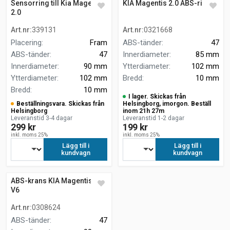
Sensorring till Kia Magentis
KIA Magentis 2.0 ABS-ring
2.0
Art.nr
:
339131
Art.nr
:
0321668
Placering
:
Fram
ABS-tänder
:
47
ABS-tänder
:
47
Innerdiameter
:
85 mm
Innerdiameter
:
90 mm
Ytterdiameter
:
102 mm
Ytterdiameter
:
102 mm
Bredd
:
10 mm
Bredd
:
10 mm
I lager. Skickas från
Beställningsvara. Skickas från
Helsingborg, imorgon. Beställ
Helsingborg
inom 21h 27m
Leveranstid 3-4 dagar
Leveranstid 1-2 dagar
299 kr
199 kr
inkl. moms 25%
inkl. moms 25%
Lägg till i
Lägg till i
kundvagn
kundvagn
ABS-krans KIA Magentis 2.5
V6
Art.nr
:
0308624
ABS-tänder
:
47