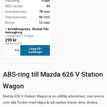
Placering
:
Fram
ABS-tänder
:
44
Innerdiameter
:
78 mm
Ytterdiameter
:
96 mm
Bredd
:
10 mm
Beställningsvara. Skickas från
Helsingborg
Leveranstid 3-4 dagar
299 kr
inkl. moms 25%
Lägg till i
kundvagn
ABS-ring till Mazda 626 V Station
Wagon
Mazda 626 V Station Wagon är en pålitlig arbetshäst, men precis
som alla fordon med några år på nacken kräver dess drivlina