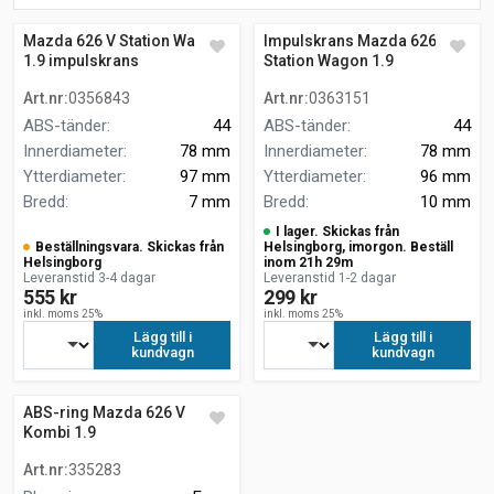
Mazda 626 V Station Wagon
Impulskrans Mazda 626 V
1.9 impulskrans
Station Wagon 1.9
Art.nr
:
0356843
Art.nr
:
0363151
ABS-tänder
:
44
ABS-tänder
:
44
Innerdiameter
:
78 mm
Innerdiameter
:
78 mm
Ytterdiameter
:
97 mm
Ytterdiameter
:
96 mm
Bredd
:
7 mm
Bredd
:
10 mm
I lager. Skickas från
Beställningsvara. Skickas från
Helsingborg, imorgon. Beställ
Helsingborg
inom 21h 29m
Leveranstid 3-4 dagar
Leveranstid 1-2 dagar
555 kr
299 kr
inkl. moms 25%
inkl. moms 25%
Lägg till i
Lägg till i
kundvagn
kundvagn
ABS-ring Mazda 626 V
Kombi 1.9
Art.nr
:
335283