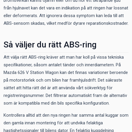
bromsverkan känns ojämn eller om du hör ett skrapande ljud
från hjulnavet kan det vara en indikation på att ringen har lossnat
eller deformerats. Att ignorera dessa symptom kan leda till att
ABS-sensorn skadas, vilket medför dyrare reparationskostnader.
Så väljer du rätt ABS-ring
Att välja rätt ABS-ring kräver att man har koll på vissa tekniska
specifikationer, såsom antalet tänder och innerdiametern. På
Mazda 626 V Station Wagon kan det finnas variationer beroende
på motorstorlek och om bilen har framhjulsdrift. Det säkraste
sättet att hitta rätt del är att använda vårt sökverktyg för
registreringsnummer. Det filtrerar automatiskt fram de alternativ
som är kompatibla med din bils specifika konfiguration.
Kontrollera alltid att den nya ringen har samma antal kuggar som
den gamla innan montering för att undvika felaktiga
hastighetssignaler till bilens dator. En felaktig kuggdelning