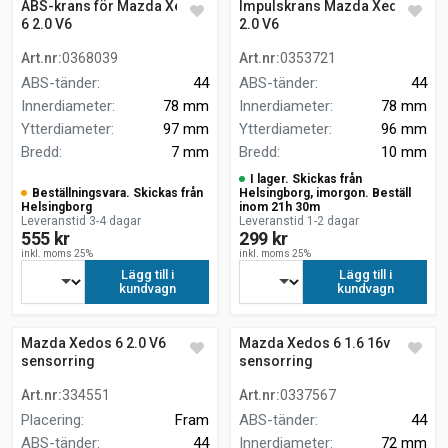
ABS-krans för Mazda Xedos
Impulskrans Mazda Xedos 6
6 2.0 V6
2.0 V6
Art.nr
:
0368039
Art.nr
:
0353721
ABS-tänder
:
44
ABS-tänder
:
44
Innerdiameter
:
78 mm
Innerdiameter
:
78 mm
Ytterdiameter
:
97 mm
Ytterdiameter
:
96 mm
Bredd
:
7 mm
Bredd
:
10 mm
I lager. Skickas från
Beställningsvara. Skickas från
Helsingborg, imorgon. Beställ
Helsingborg
inom 21h 30m
Leveranstid 3-4 dagar
Leveranstid 1-2 dagar
555 kr
299 kr
inkl. moms 25%
inkl. moms 25%
Lägg till i
Lägg till i
kundvagn
kundvagn
Mazda Xedos 6 2.0 V6
Mazda Xedos 6 1.6 16v
sensorring
sensorring
Art.nr
:
334551
Art.nr
:
0337567
Placering
:
Fram
ABS-tänder
:
44
ABS-tänder
:
44
Innerdiameter
:
72 mm