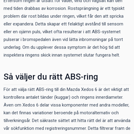
Eftersom ringen är utsatt för väder, vind och vägsalt kan den
med tiden drabbas av korrosion. Rostsprängning är ett typiskt
problem där rost bildas under ringen, vilket får den att spricka
eller expandera. Detta skapar ett felaktigt avstånd till sensorn
eller en ojämn puls, vilket ofta resulterar i att ABS-systemet
pulserar i bromspedalen även vid lätta inbromsningar på torrt
underlag. Om du upplever dessa symptom är det hög tid att
inspektera ringens skick innan systemet slutar fungera helt.
Så väljer du rätt ABS-ring
För att välja rätt ABS-ring till din Mazda Xedos 6 är det viktigt att
kontrollera antalet tänder (kuggar) och ringens innerdiameter.
Även om Xedos 6 delar vissa komponenter med andra modeller,
kan det finnas variationer beroende på motoralternativ och
tillverkningsår. Det säkraste sättet att hitta rätt del är att använda
vår sökfunktion med registreringsnummer. Detta filtrerar fram de