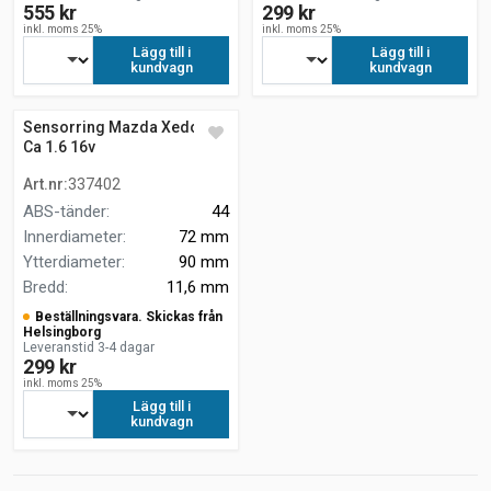
555 kr
299 kr
inkl. moms 25%
inkl. moms 25%
Lägg till i
Lägg till i
kundvagn
kundvagn
Sensorring Mazda Xedos 6
Ca 1.6 16v
Art.nr
:
337402
ABS-tänder
:
44
Innerdiameter
:
72 mm
Ytterdiameter
:
90 mm
Bredd
:
11,6 mm
Beställningsvara. Skickas från
Helsingborg
Leveranstid 3-4 dagar
299 kr
inkl. moms 25%
Lägg till i
kundvagn