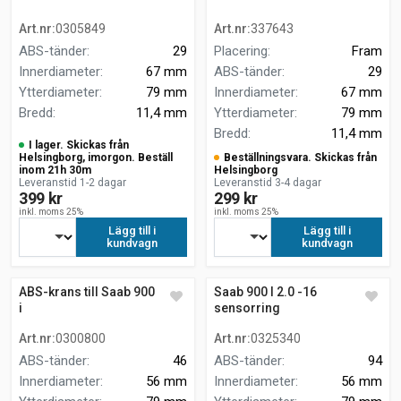
Art.nr
:
0305849
Art.nr
:
337643
ABS-tänder
:
29
Placering
:
Fram
Innerdiameter
:
67 mm
ABS-tänder
:
29
Ytterdiameter
:
79 mm
Innerdiameter
:
67 mm
Bredd
:
11,4 mm
Ytterdiameter
:
79 mm
Bredd
:
11,4 mm
I lager. Skickas från
Helsingborg, imorgon. Beställ
Beställningsvara. Skickas från
inom 21h 30m
Helsingborg
Leveranstid 1-2 dagar
Leveranstid 3-4 dagar
399 kr
299 kr
inkl. moms 25%
inkl. moms 25%
Lägg till i
Lägg till i
kundvagn
kundvagn
ABS-krans till Saab 900 I 2.0
Saab 900 I 2.0 -16
i
sensorring
Art.nr
:
0300800
Art.nr
:
0325340
ABS-tänder
:
46
ABS-tänder
:
94
Innerdiameter
:
56 mm
Innerdiameter
:
56 mm