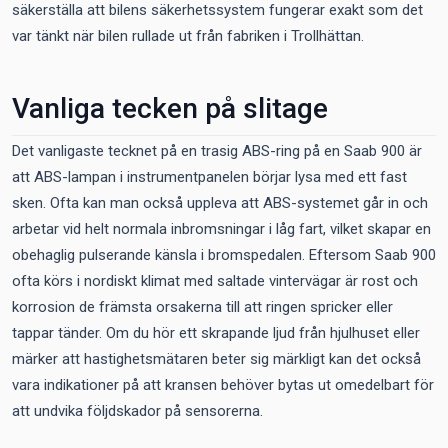
säkerställa att bilens säkerhetssystem fungerar exakt som det
var tänkt när bilen rullade ut från fabriken i Trollhättan.
Vanliga tecken på slitage
Det vanligaste tecknet på en trasig ABS-ring på en Saab 900 är
att ABS-lampan i instrumentpanelen börjar lysa med ett fast
sken. Ofta kan man också uppleva att ABS-systemet går in och
arbetar vid helt normala inbromsningar i låg fart, vilket skapar en
obehaglig pulserande känsla i bromspedalen. Eftersom Saab 900
ofta körs i nordiskt klimat med saltade vintervägar är rost och
korrosion de främsta orsakerna till att ringen spricker eller
tappar tänder. Om du hör ett skrapande ljud från hjulhuset eller
märker att hastighetsmätaren beter sig märkligt kan det också
vara indikationer på att kransen behöver bytas ut omedelbart för
att undvika följdskador på sensorerna.