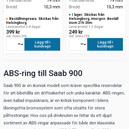
Ytterdiameter
:
79 mm
Ytterdiameter
:
79 mm
Bredd
:
10,3 mm
Bredd
:
10,3 mm
I lager. Skickas från
Beställningsvara. Skickas från
Helsingborg, imorgon. Beställ
Helsingborg
inom 21h 30m
Leveranstid 3-4 dagar
Leveranstid 1-2 dagar
399 kr
249 kr
inkl. moms 25%
inkl. moms 25%
Lägg till i
Lägg till i
kundvagn
kundvagn
ABS-ring till Saab 900
Saab 900 är en ikonisk modell som kräver specifika reservdelar
för att bibehålla sin driftsäkerhet och unika karaktär. ABS-ringen,
även kallad impulskrans, är en kritisk komponent i bilens
låsningsfria bromssystem som ofta utsätts för stora
påfrestningar. Hos oss på drivknuten.se hittar du ett djupt
sortiment av ABS-ringar anpassade för både den klassiska