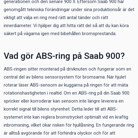
generationen och den senare 900 II. Eftersom Saab 900 har
genomgått tekniska förändringar under sina produktionsår är det
viktigt att välja en ring med rätt antal tänder och rätt
innerdiameter. Vi hjälper dig att hitta rätt del så att du kan köra
säkert på vägarna igen med bibehållen bromsprestanda.
Vad gör ABS-ring på Saab 900?
ABS-ringen sitter monterad på drivknuten och fungerar som en
central del av bilens sensorsystem för bromsarna. När hjulet
roterar läser ABS-sensorn av kuggarna på ringen för att mäta
rotationshastigheten i realtid. Om en ABS-ring på din Saab 900
spricker eller korroderar kan sensorn inte längre leverera en
korrekt signal till bilens styrenhet. Detta leder till att ABS-
systemet inte kan reglera bromstrycket optimalt vid en kraftig
inbromsning, vilket ökar risken för hjullåsning. En fungerande ring
är alltså avgörande för att förhindra olyckor och för att