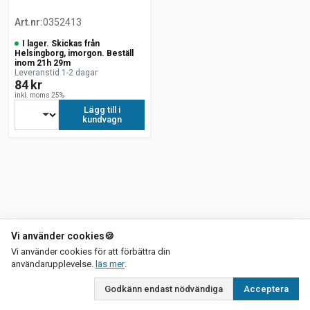
Art.nr
:
0352413
I lager. Skickas från
Helsingborg, imorgon. Beställ
inom 21h 29m
Leveranstid 1-2 dagar
84 kr
inkl. moms 25%
Lägg till i
kundvagn
Vi använder cookies
🍪
Vi använder cookies för att förbättra din
om vår integritetspolicy
användarupplevelse.
läs mer
.
Godkänn endast nödvändiga
Acceptera