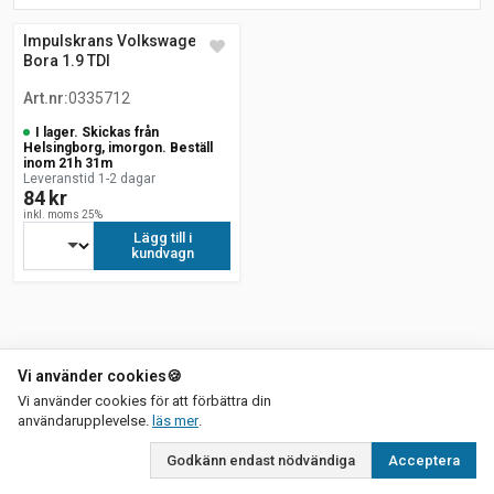
Impulskrans Volkswagen
Bora 1.9 TDI
Art.nr
:
0335712
I lager. Skickas från
Helsingborg, imorgon. Beställ
inom 21h 31m
Leveranstid 1-2 dagar
84 kr
inkl. moms 25%
Lägg till i
kundvagn
Vi använder cookies
🍪
Vi använder cookies för att förbättra din
om vår integritetspolicy
användarupplevelse.
läs mer
.
Godkänn endast nödvändiga
Acceptera