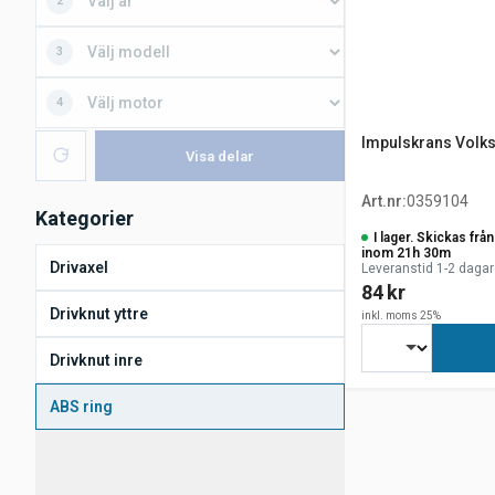
2
3
4
Impulskrans Volk
Visa delar
Art.nr
:
0359104
Kategorier
I lager. Skickas fr
inom 21h 30m
Drivaxel
Leveranstid 1-2 dagar
84 kr
Drivknut yttre
inkl. moms 25%
Drivknut inre
ABS ring