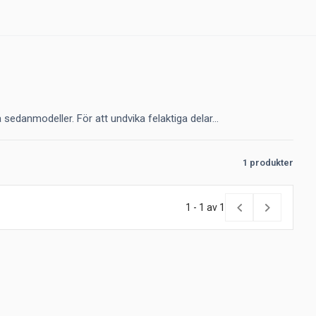
edanmodeller. För att undvika felaktiga delar...
1 produkter
1 - 1 av 1