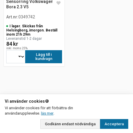
Sensorring Volkswagen
Bora 2.3 V5
Art.nr
:
0349742
I lager. Skickas från
Helsingborg, imorgon. Beställ
inom 21h 29m
Leveranstid 1-2 dagar
84 kr
inkl. moms 25%
Lägg till i
kundvagn
Vi använder cookies
🍪
Vi använder cookies för att förbättra din
om vår integritetspolicy
användarupplevelse.
läs mer
.
Godkänn endast nödvändiga
Acceptera