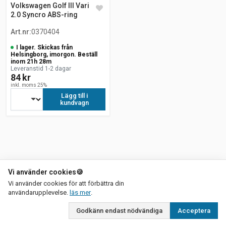
Volkswagen Golf III Variant
2.0 Syncro ABS-ring
Art.nr
:
0370404
I lager. Skickas från
Helsingborg, imorgon. Beställ
inom 21h 28m
Leveranstid 1-2 dagar
84 kr
inkl. moms 25%
Lägg till i
kundvagn
Vi använder cookies
🍪
Vi använder cookies för att förbättra din
om vår integritetspolicy
användarupplevelse.
läs mer
.
Godkänn endast nödvändiga
Acceptera