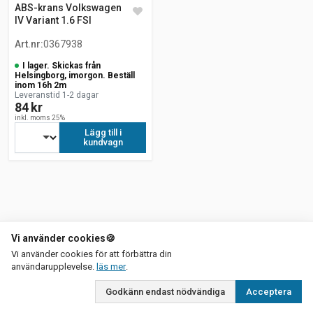
ABS-krans Volkswagen Golf
IV Variant 1.6 FSI
Art.nr
:
0367938
I lager. Skickas från
Helsingborg, imorgon. Beställ
inom 16h 2m
Leveranstid 1-2 dagar
84 kr
inkl. moms 25%
Lägg till i
kundvagn
Vi använder cookies
🍪
Vi använder cookies för att förbättra din
om vår integritetspolicy
användarupplevelse.
läs mer
.
Godkänn endast nödvändiga
Acceptera