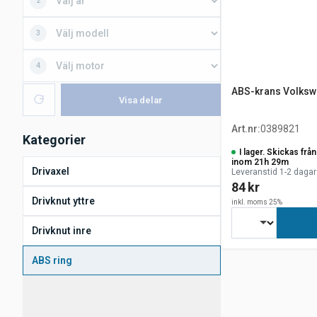
2
3
4
ABS-krans Volkswa
Visa delar
Art.nr
:
0389821
Kategorier
I lager. Skickas fr
inom 21h 29m
Drivaxel
Leveranstid 1-2 dagar
84 kr
Drivknut yttre
inkl. moms 25%
Drivknut inre
ABS ring