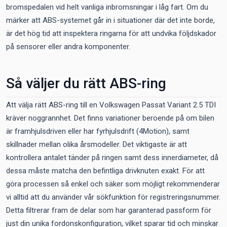
bromspedalen vid helt vanliga inbromsningar i låg fart. Om du
märker att ABS-systemet går in i situationer där det inte borde,
är det hög tid att inspektera ringarna för att undvika följdskador
på sensorer eller andra komponenter.
Så väljer du rätt ABS-ring
Att välja rätt ABS-ring till en Volkswagen Passat Variant 2.5 TDI
kräver noggrannhet. Det finns variationer beroende på om bilen
är framhjulsdriven eller har fyrhjulsdrift (4Motion), samt
skillnader mellan olika årsmodeller. Det viktigaste är att
kontrollera antalet tänder på ringen samt dess innerdiameter, då
dessa måste matcha den befintliga drivknuten exakt. För att
göra processen så enkel och säker som möjligt rekommenderar
vi alltid att du använder vår sökfunktion för registreringsnummer.
Detta filtrerar fram de delar som har garanterad passform för
just din unika fordonskonfiguration, vilket sparar tid och minskar