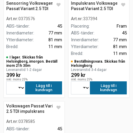
Sensorring Volkswagen
Impulskrans Volkswagen
Passat Variant 2.5 TDI
Passat Variant 2.5 TDI
Art.nr
:
0373576
Art.nr
:
337394
ABS-tänder
:
45
Placering
:
Fram
Innerdiameter
:
77 mm
ABS-tänder
:
45
Ytterdiameter
:
81 mm
Innerdiameter
:
77 mm
Bredd
:
11 mm
Ytterdiameter
:
81 mm
Bredd
:
11 mm
I lager. Skickas från
Helsingborg, imorgon. Beställ
Beställningsvara. Skickas från
inom 21h 30m
Helsingborg
Leveranstid 1-2 dagar
Leveranstid 3-4 dagar
399 kr
299 kr
inkl. moms 25%
inkl. moms 25%
Lägg till i
Lägg till i
kundvagn
kundvagn
Volkswagen Passat Variant
2.5 TDI impulskrans
Art.nr
:
0378585
ABS-tänder
:
45