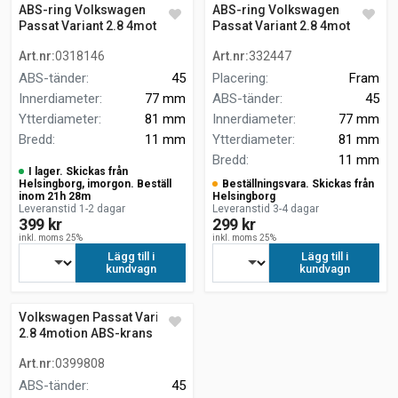
ABS-ring Volkswagen
ABS-ring Volkswagen
Passat Variant 2.8 4motion
Passat Variant 2.8 4motion
Art.nr
:
0318146
Art.nr
:
332447
ABS-tänder
:
45
Placering
:
Fram
Innerdiameter
:
77 mm
ABS-tänder
:
45
Ytterdiameter
:
81 mm
Innerdiameter
:
77 mm
Bredd
:
11 mm
Ytterdiameter
:
81 mm
Bredd
:
11 mm
I lager. Skickas från
Helsingborg, imorgon. Beställ
Beställningsvara. Skickas från
inom 21h 28m
Helsingborg
Leveranstid 1-2 dagar
Leveranstid 3-4 dagar
399 kr
299 kr
inkl. moms 25%
inkl. moms 25%
Lägg till i
Lägg till i
kundvagn
kundvagn
Volkswagen Passat Variant
2.8 4motion ABS-krans
Art.nr
:
0399808
ABS-tänder
:
45