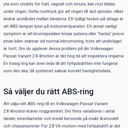
yta som utsätts för fukt, vägsalt och smuts, kan rost bildas
under ringen. Detta rosttryck gör att ringen till slut spricker, vilket
ändrar avståndet mellan tänderna. Ett tydligt tecken på slitage är
att ABS-lampan lyser på instrumentpanelen. Ett annat vanligt
symptom är att bromspedalen börjar pulsera eller "hacka" precis
innan bilen stannar vid normal inbromsning, trots att underlaget
är torrt. Om du upplever dessa problem på din Volkswagen
Passat Variant 2.8.4motion är det hög tid att inspektera ringarna.
En trasig ring kan även leda till att fyrhjulsdriften inte fungerar
som den ska, då systemet saknar korrekt hastighetsdata.
Så väljer du rätt ABS-ring
Att välja rätt ABS-ring till en Volkswagen Passat Variant
2.8.4motion kräver noggrannhet. Det finns variationer i antal
tänder, innerdiameter och bredd beroende på exakt årsmodell
och chassinummer. För 2.8 V6-motorn med fyrhjulsdrift är det