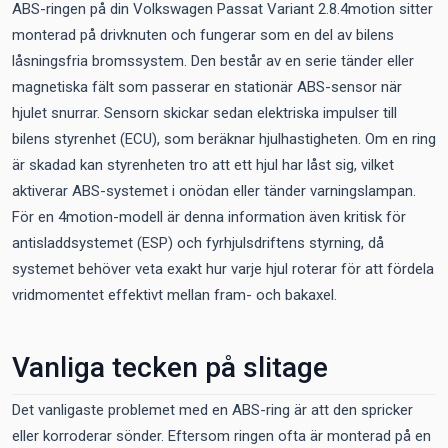
ABS-ringen på din Volkswagen Passat Variant 2.8.4motion sitter
monterad på drivknuten och fungerar som en del av bilens
låsningsfria bromssystem. Den består av en serie tänder eller
magnetiska fält som passerar en stationär ABS-sensor när
hjulet snurrar. Sensorn skickar sedan elektriska impulser till
bilens styrenhet (ECU), som beräknar hjulhastigheten. Om en ring
är skadad kan styrenheten tro att ett hjul har låst sig, vilket
aktiverar ABS-systemet i onödan eller tänder varningslampan.
För en 4motion-modell är denna information även kritisk för
antisladdsystemet (ESP) och fyrhjulsdriftens styrning, då
systemet behöver veta exakt hur varje hjul roterar för att fördela
vridmomentet effektivt mellan fram- och bakaxel.
Vanliga tecken på slitage
Det vanligaste problemet med en ABS-ring är att den spricker
eller korroderar sönder. Eftersom ringen ofta är monterad på en