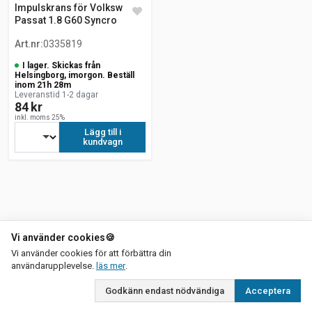
Impulskrans för Volkswagen
Passat 1.8 G60 Syncro
Art.nr
:
0335819
I lager. Skickas från
Helsingborg, imorgon. Beställ
inom 21h 28m
Leveranstid 1-2 dagar
84 kr
inkl. moms 25%
Lägg till i
kundvagn
Vi använder cookies
🍪
Vi använder cookies för att förbättra din
om vår integritetspolicy
användarupplevelse.
läs mer
.
Godkänn endast nödvändiga
Acceptera