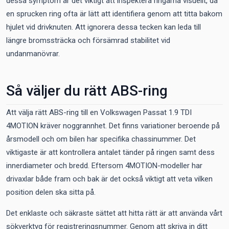
dessa symptom är det viktigt att inspektera ringarna visuellt, då
en sprucken ring ofta är lätt att identifiera genom att titta bakom
hjulet vid drivknuten. Att ignorera dessa tecken kan leda till
längre bromssträcka och försämrad stabilitet vid
undanmanövrar.
Så väljer du rätt ABS-ring
Att välja rätt ABS-ring till en Volkswagen Passat 1.9 TDI
4MOTION kräver noggrannhet. Det finns variationer beroende på
årsmodell och om bilen har specifika chassinummer. Det
viktigaste är att kontrollera antalet tänder på ringen samt dess
innerdiameter och bredd. Eftersom 4MOTION-modeller har
drivaxlar både fram och bak är det också viktigt att veta vilken
position delen ska sitta på.
Det enklaste och säkraste sättet att hitta rätt är att använda vårt
sökverktyg för registreringsnummer. Genom att skriva in ditt