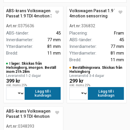
ABS-krans Volkswagen
Volkswagen Passat 1.9 TDI
Passat 1.9 TDI 4motion 3B3
4motion sensorring
Art.nr
:
0375636
Art.nr
:
336832
ABS-tänder
:
45
Placering
:
Fram
Innerdiameter
:
77 mm
ABS-tänder
:
45
Ytterdiameter
:
81 mm
Innerdiameter
:
77 mm
Bredd
:
11 mm
Ytterdiameter
:
81 mm
Bredd
:
11 mm
I lager. Skickas från
Helsingborg, imorgon. Beställ
Beställningsvara. Skickas från
inom 21h 28m
Helsingborg
Leveranstid 1-2 dagar
Leveranstid 3-4 dagar
399 kr
299 kr
inkl. moms 25%
inkl. moms 25%
Lägg till i
Lägg till i
kundvagn
kundvagn
ABS-krans Volkswagen
Passat 1.9 TDI 4motion
SEDAN
Art.nr
:
0348393