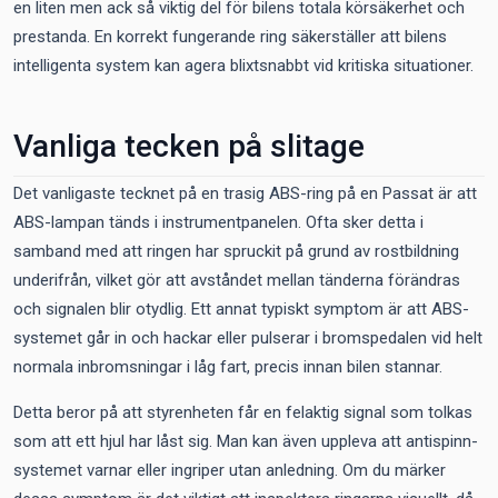
en liten men ack så viktig del för bilens totala körsäkerhet och
prestanda. En korrekt fungerande ring säkerställer att bilens
intelligenta system kan agera blixtsnabbt vid kritiska situationer.
Vanliga tecken på slitage
Det vanligaste tecknet på en trasig ABS-ring på en Passat är att
ABS-lampan tänds i instrumentpanelen. Ofta sker detta i
samband med att ringen har spruckit på grund av rostbildning
underifrån, vilket gör att avståndet mellan tänderna förändras
och signalen blir otydlig. Ett annat typiskt symptom är att ABS-
systemet går in och hackar eller pulserar i bromspedalen vid helt
normala inbromsningar i låg fart, precis innan bilen stannar.
Detta beror på att styrenheten får en felaktig signal som tolkas
som att ett hjul har låst sig. Man kan även uppleva att antispinn-
systemet varnar eller ingriper utan anledning. Om du märker