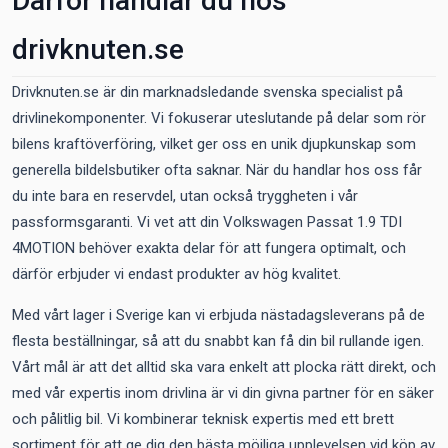
Därför handlar du hos
drivknuten.se
Drivknuten.se är din marknadsledande svenska specialist på
drivlinekomponenter. Vi fokuserar uteslutande på delar som rör
bilens kraftöverföring, vilket ger oss en unik djupkunskap som
generella bildelsbutiker ofta saknar. När du handlar hos oss får
du inte bara en reservdel, utan också tryggheten i vår
passformsgaranti. Vi vet att din Volkswagen Passat 1.9 TDI
4MOTION behöver exakta delar för att fungera optimalt, och
därför erbjuder vi endast produkter av hög kvalitet.
Med vårt lager i Sverige kan vi erbjuda nästadagsleverans på de
flesta beställningar, så att du snabbt kan få din bil rullande igen.
Vårt mål är att det alltid ska vara enkelt att plocka rätt direkt, och
med vår expertis inom drivlina är vi din givna partner för en säker
och pålitlig bil. Vi kombinerar teknisk expertis med ett brett
sortiment för att ge dig den bästa möjliga upplevelsen vid köp av