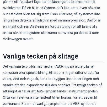
går in i ett felsäkert läge där de låsningsfria bromsarna helt
avaktiveras. På en bil med Syncro-drift kan detta även påverka
hur effektivt bilen tar sig fram i snö eller lera, då systemet inte
längre kan detektera hjulspinn med samma precision. Därför är
en intakt och ren ABS-ring en förutsättning för att bilens alla
aktiva säkerhetssystem ska kunna samverka på det sätt som
Volkswagen avsett.
Vanliga tecken på slitage
Det vanligaste problemet med en ABS-ring på äldre bilar är
korrosion eller sprickbildning. Eftersom ringen sitter utsatt för
väder, vind och vägsalt, kan rost byggas upp under ringen och
orsaka att den expanderar tills den spricker. Ett tydligt tecken på
att något är fel är att ABS-lampan tänds i instrumentpanelen.
Ofta kan felet vara intermittent till en början, för att sedan bli
permanent. Ett annat vanligt symptom är att ABS-systemet