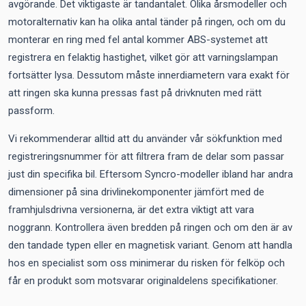
avgörande. Det viktigaste är tandantalet. Olika årsmodeller och
motoralternativ kan ha olika antal tänder på ringen, och om du
monterar en ring med fel antal kommer ABS-systemet att
registrera en felaktig hastighet, vilket gör att varningslampan
fortsätter lysa. Dessutom måste innerdiametern vara exakt för
att ringen ska kunna pressas fast på drivknuten med rätt
passform.
Vi rekommenderar alltid att du använder vår sökfunktion med
registreringsnummer för att filtrera fram de delar som passar
just din specifika bil. Eftersom Syncro-modeller ibland har andra
dimensioner på sina drivlinekomponenter jämfört med de
framhjulsdrivna versionerna, är det extra viktigt att vara
noggrann. Kontrollera även bredden på ringen och om den är av
den tandade typen eller en magnetisk variant. Genom att handla
hos en specialist som oss minimerar du risken för felköp och
får en produkt som motsvarar originaldelens specifikationer.