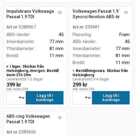
Impulskrans Volkswagen
Volkswagen Passat 1.9 TDI
Passat 1.9 TDI
Syncro/4motion ABS-krans
Syncro/4motion 3B2
Art.nr
:
0388967
Art.nr
:
339481
ABS-tänder
:
45
Placering
:
Fram
Innerdiameter
:
77 mm
ABS-tänder
:
45
Ytterdiameter
:
81 mm
Innerdiameter
:
77 mm
Bredd
:
11 mm
Ytterdiameter
:
81 mm
Bredd
:
11 mm
I lager. Skickas från
Helsingborg, imorgon. Beställ
Beställningsvara. Skickas från
inom 21h 29m
Helsingborg
Leveranstid 1-2 dagar
Leveranstid 3-4 dagar
399 kr
299 kr
inkl. moms 25%
inkl. moms 25%
Lägg till i
Lägg till i
kundvagn
kundvagn
ABS-ring Volkswagen
Passat 1.9 TDI
Syncro/4motion SEDAN
Art.nr
:
0389606