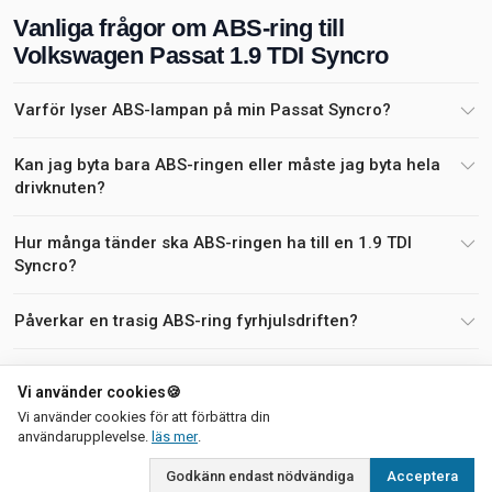
Vanliga frågor om ABS-ring till
Volkswagen Passat 1.9 TDI Syncro
Varför lyser ABS-lampan på min Passat Syncro?
Kan jag byta bara ABS-ringen eller måste jag byta hela
drivknuten?
Hur många tänder ska ABS-ringen ha till en 1.9 TDI
Syncro?
Påverkar en trasig ABS-ring fyrhjulsdriften?
Varför pulserar bromspedalen vid låg fart?
Vi använder cookies
🍪
Vi använder cookies för att förbättra din
Är det svårt att montera en ny ABS-ring?
om vår integritetspolicy
användarupplevelse.
läs mer
.
Godkänn endast nödvändiga
Acceptera