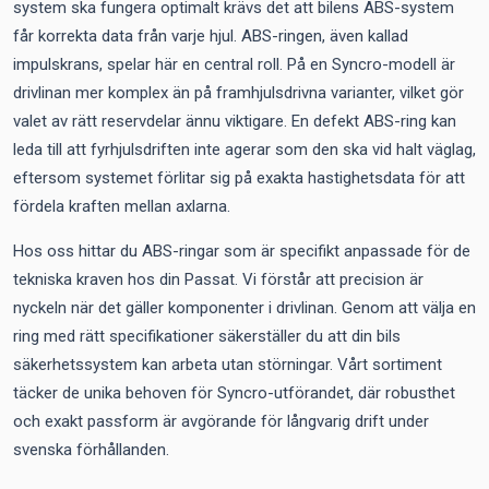
system ska fungera optimalt krävs det att bilens ABS-system
får korrekta data från varje hjul. ABS-ringen, även kallad
impulskrans, spelar här en central roll. På en Syncro-modell är
drivlinan mer komplex än på framhjulsdrivna varianter, vilket gör
valet av rätt reservdelar ännu viktigare. En defekt ABS-ring kan
leda till att fyrhjulsdriften inte agerar som den ska vid halt väglag,
eftersom systemet förlitar sig på exakta hastighetsdata för att
fördela kraften mellan axlarna.
Hos oss hittar du ABS-ringar som är specifikt anpassade för de
tekniska kraven hos din Passat. Vi förstår att precision är
nyckeln när det gäller komponenter i drivlinan. Genom att välja en
ring med rätt specifikationer säkerställer du att din bils
säkerhetssystem kan arbeta utan störningar. Vårt sortiment
täcker de unika behoven för Syncro-utförandet, där robusthet
och exakt passform är avgörande för långvarig drift under
svenska förhållanden.