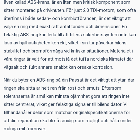
även kallad ABS-krans, är en liten men kritisk komponent som
sitter monterad på drivknuten. För just 2.0 TDI-motorn, som ofta
återfinns i både sedan- och kombiutföranden, är det viktigt att
välja en ring med exakt rätt antal tänder och dimensioner. En
felaktig ABS-ring kan leda till att bilens säkerhetssystem inte kan
läsa av hjulhastigheten korrekt, vilket i sin tur påverkar bilens
stabilitet och bromsförmåga vid kritiska situationer. Materialet i
våra ringar är valt för att motstå det tuffa nordiska klimatet där
vägsalt och fukt annars snabbt kan orsaka korrosion.
När du byter en ABS-ring på din Passat är det viktigt att ytan där
ringen ska sitta är helt ren från rost och smuts. Eftersom
toleranserna är små kan minsta ojämnhet göra att ringen inte
sitter centrerat, vilket ger felaktiga signaler till bilens dator. Vi
tillhandahåller delar som matchar originalspecifikationerna för
att din reparation ska bli så smidig som möjligt och hålla under
många mil framöver.