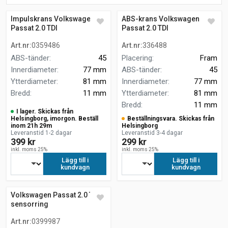
Impulskrans Volkswagen
ABS-krans Volkswagen
Passat 2.0 TDI
Passat 2.0 TDI
Art.nr
:
0359486
Art.nr
:
336488
ABS-tänder
:
45
Placering
:
Fram
Innerdiameter
:
77 mm
ABS-tänder
:
45
Ytterdiameter
:
81 mm
Innerdiameter
:
77 mm
Bredd
:
11 mm
Ytterdiameter
:
81 mm
Bredd
:
11 mm
I lager. Skickas från
Helsingborg, imorgon. Beställ
Beställningsvara. Skickas från
inom 21h 29m
Helsingborg
Leveranstid 1-2 dagar
Leveranstid 3-4 dagar
399 kr
299 kr
inkl. moms 25%
inkl. moms 25%
Lägg till i
Lägg till i
kundvagn
kundvagn
Volkswagen Passat 2.0 TDI
sensorring
Art.nr
:
0399987