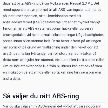
dags att byta ABS-ring på din Volkswagen Passat 2.3 V5. Det
mest uppenbara symptomet är att ABS-varningslampan tänds
på instrumentpanelen, ofta i kombination med att
antisladdsystemet (ESP) deaktiveras. Ett annat mycket vanligt
fenomen är att ABS-systemet börjar hacka eller pulsera i
bromspedalen vid helt normala inbromsningar i låga hastigheter,
precis innan bilen stannar helt. Detta beror oftast på att ringen
har spruckit på grund av rostbildning under den, vilket gör att
avståndet mellan två tänder blir för stort. Sensorn tolkar då
detta som att hjulet har stannat, trots att bilen fortfarande rullar.
Om du hör ett skrapande ljud från hjulhuset kan det också vara
en indikation på att en lös eller sprucken ring tar i sensorn eller
andra delar.
Så väljer du rätt ABS-ring
När du ska välja en ny ABS-ring är det viktigt att vara noggrann