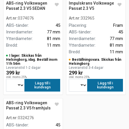
ABS-ring Volkswagen
Impulskrans Volkswagen
Passat 2.3 V5 SEDAN
Passat 2.3 V5
Art.nr
:
0374076
Art.nr
:
332965
ABS-tänder
:
45
Placering
:
Fram
Innerdiameter
:
77 mm
ABS-tänder
:
45
Ytterdiameter
:
81 mm
Innerdiameter
:
77 mm
Bredd
:
11 mm
Ytterdiameter
:
81 mm
Bredd
:
11 mm
I lager. Skickas från
Helsingborg, idag. Beställ inom
Beställningsvara. Skickas från
11h 54m
Helsingborg
Leveranstid 1-2 dagar
Leveranstid 3-4 dagar
399 kr
299 kr
inkl. moms 25%
inkl. moms 25%
Lägg till i
Lägg till i
kundvagn
kundvagn
ABS-ring Volkswagen
Passat 2.3 V5 framhjulsdrift
Art.nr
:
0324276
ABS-tänder
:
45