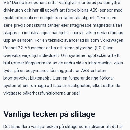
V5? Denna komponent sitter vanligtvis monterad på den yttre
drivknuten och har till uppgift att förse bilens ABS-sensor med
exakt information om hjulets rotationshastighet. Genom en
serie precisionsskurna tänder eller integrerade magnetiska fält
skapas en induktiv signal när hjulet snurrar, vilken sedan fångas
upp av sensorn. För en tekniskt avancerad bil som Volkswagen
Passat 2.3 V5 innebär detta att bilens styrenhet (ECU) kan
övervaka varje hjul individuellt. Om systemet upptäcker att ett
hjul roterar långsammare än de andra vid en inbromsning, vilket
tyder på en begynnande låsning, justerar ABS-enheten
bromstrycket blixtsnabbt. Utan en fungerande ring förlorar
systemet sin förmåga att läsa av hastigheten, vilket sätter de
viktigaste säkerhetsfunktionerna ur spel.
Vanliga tecken på slitage
Det finns flera vanliga tecken på slitage som indikerar att det är