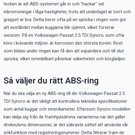
tecken är att ABS-systemet går in och "hackar" vid
inbromsningar i låga hastigheter, trots att underlaget är torrt och
greppet är bra. Detta beror ofta på en spricka i ringen som gör
att avståndet mellan kuggarna blir ojämnt, vilket förvirrar
sensorn. På en Volkswagen Passat 2.5 TDI Syncro, som ofta
körs i krävande miljöer, är korrosion den största boven. Rost
som bildas under ringen kan få den att expandera och till slut
spricka, vilket omedelbart påverkar säkerheten och körglädjen.
Så väljer du rätt ABS-ring
När du ska välja en ny ABS-ring till din Volkswagen Passat 2.5
TDI Syncro är det viktigt att kontrollera tekniska specifikationer
som antal kuggar och innerdiameter. Eftersom Syncro-modellen
kan skilja sig från de framhjulsdrivna varianterna när det gäller
drivknutens dimensioner, är det säkraste sättet att använda vår
sökfunktion med registreringsnummer. Detta filtrerar fram de