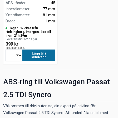
ABS-tänder
:
45
Innerdiameter
:
77 mm
Ytterdiameter
:
81 mm
Bredd
:
11 mm
I lager. Skickas från
Helsingborg, imorgon. Beställ
inom 21h 29m
Leveranstid 1-2 dagar
399 kr
inkl. moms 25%
Lägg till i
kundvagn
ABS-ring till Volkswagen Passat
2.5 TDI Syncro
Välkommen till drivknuten.se, din expert på drivlina för
Volkswagen Passat 2.5 TDI Syncro. Att underhålla en bil med