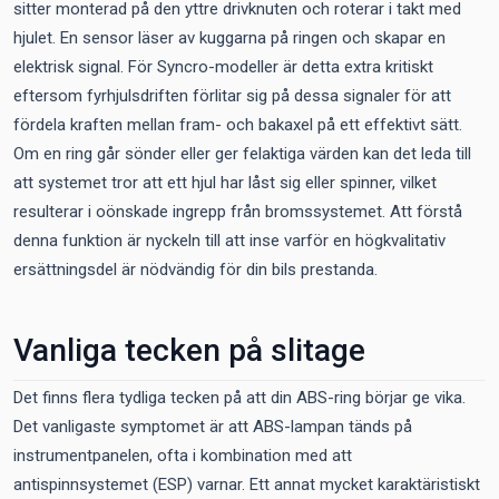
sitter monterad på den yttre drivknuten och roterar i takt med
hjulet. En sensor läser av kuggarna på ringen och skapar en
elektrisk signal. För Syncro-modeller är detta extra kritiskt
eftersom fyrhjulsdriften förlitar sig på dessa signaler för att
fördela kraften mellan fram- och bakaxel på ett effektivt sätt.
Om en ring går sönder eller ger felaktiga värden kan det leda till
att systemet tror att ett hjul har låst sig eller spinner, vilket
resulterar i oönskade ingrepp från bromssystemet. Att förstå
denna funktion är nyckeln till att inse varför en högkvalitativ
ersättningsdel är nödvändig för din bils prestanda.
Vanliga tecken på slitage
Det finns flera tydliga tecken på att din ABS-ring börjar ge vika.
Det vanligaste symptomet är att ABS-lampan tänds på
instrumentpanelen, ofta i kombination med att
antispinnsystemet (ESP) varnar. Ett annat mycket karaktäristiskt