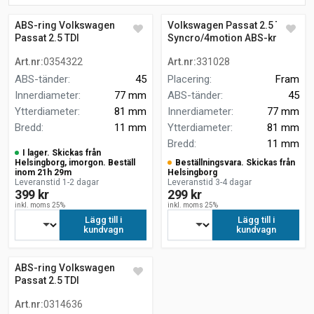
ABS-ring Volkswagen
Volkswagen Passat 2.5 TDI
Passat 2.5 TDI
Syncro/4motion ABS-krans
Syncro/4motion SEDAN
Art.nr
:
0354322
Art.nr
:
331028
ABS-tänder
:
45
Placering
:
Fram
Innerdiameter
:
77 mm
ABS-tänder
:
45
Ytterdiameter
:
81 mm
Innerdiameter
:
77 mm
Bredd
:
11 mm
Ytterdiameter
:
81 mm
Bredd
:
11 mm
I lager. Skickas från
Helsingborg, imorgon. Beställ
Beställningsvara. Skickas från
inom 21h 29m
Helsingborg
Leveranstid 1-2 dagar
Leveranstid 3-4 dagar
399 kr
299 kr
inkl. moms 25%
inkl. moms 25%
Lägg till i
Lägg till i
kundvagn
kundvagn
ABS-ring Volkswagen
Passat 2.5 TDI
Syncro/4motion fyrhjulsdrift
Art.nr
:
0314636