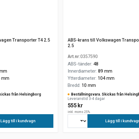
agen Transporter T4 2.5
ABS-krans till Volkswagen Transpo
2.5
Art.nr
:
0357590
ABS-tänder
:
48
 mm
Innerdiameter
:
89 mm
4 mm
Ytterdiameter
:
104 mm
Bredd
:
10 mm
kickas från Helsingborg
Beställningsvara. Skickas från Helsing
Leveranstid 3-4 dagar
555 kr
inkl. moms 25%
Lägg till i kundvagn
Lägg till i kundvag