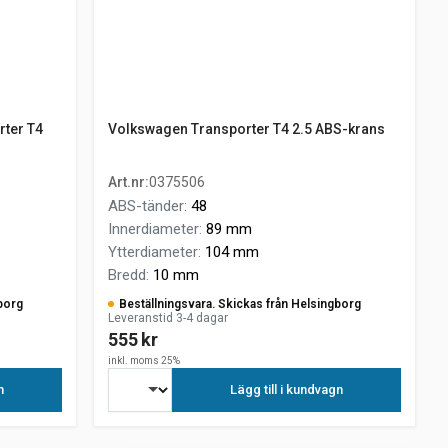
rter T4
Volkswagen Transporter T4 2.5 ABS-krans
Art.nr
:
0375506
ABS-tänder
:
48
Innerdiameter
:
89 mm
Ytterdiameter
:
104 mm
Bredd
:
10 mm
borg
Beställningsvara. Skickas från Helsingborg
Leveranstid 3-4 dagar
555 kr
inkl. moms 25%
n
Lägg till i kundvagn