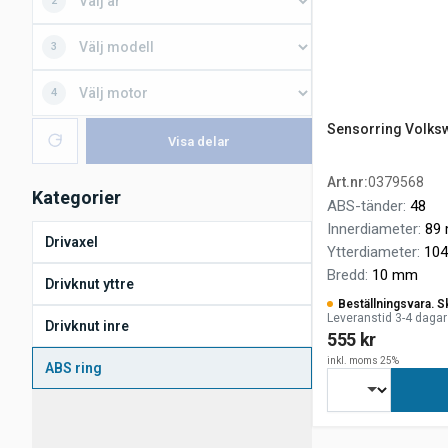
2
3
4
Sensorring Volksw
Visa delar
Art.nr
:
0379568
Kategorier
ABS-tänder
:
48
Innerdiameter
:
89
Drivaxel
Ytterdiameter
:
10
Bredd
:
10 mm
Drivknut yttre
Beställningsvara. S
Leveranstid 3-4 dagar
Drivknut inre
555 kr
inkl. moms 25%
ABS ring