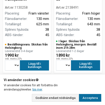
Art.nr
:
1130258
Art.nr
:
2138491
Placering
:
Fram vänster
Placering
:
Fram höger
Flänsdiameter
:
130 mm
Flänsdiameter
:
130 mm
Totallängd
:
625 mm
Totallängd
:
643 mm
Splines hjulsida
:
38
Splines hjulsida
:
38
ABS-tänder
:
45
ABS-tänder
:
45
I lager. Skickas från
Beställningsvara. Skickas från
Helsingborg, imorgon. Beställ
Helsingborg
inom 21h 28m
Leveranstid 3-4 dagar
Leveranstid 1-2 dagar
1990 kr
1890 kr
inkl. moms 25%
inkl. moms 25%
Lägg till i
Lägg till i
kundvagn
kundvagn
Vi använder cookies
🍪
Vi använder cookies för att förbättra din
om vår integritetspolicy
användarupplevelse.
läs mer
.
Godkänn endast nödvändiga
Acceptera