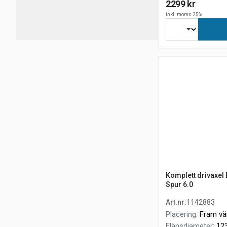
2299 kr
inkl. moms 25%
Komplett drivaxel 
Spur 6.0
Art.nr
:
1142883
Placering
:
Fram vä
Flänsdiameter
:
12