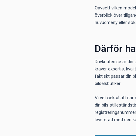
Oavsett vilken model
överblick över tillgän
huvudmeny eller söka 
Därför ha
Drivknuten.se är din 
kräver expertis, kval
faktiskt passar din b
bildelsbutiker.
Vi vet också att när
din bils stillestånd
registreringsnummer, h
levererad med den ku