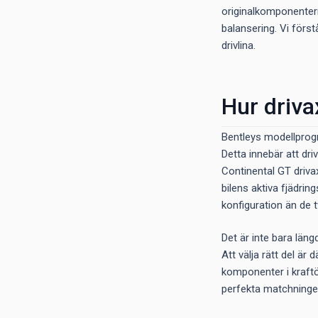
originalkomponentern
balansering. Vi först
drivlina.
Hur driva
Bentleys modellprogr
Detta innebär att dri
Continental GT driva
bilens aktiva fjädri
konfiguration än de 
Det är inte bara läng
Att välja rätt del är 
komponenter i kraftöv
perfekta matchninge