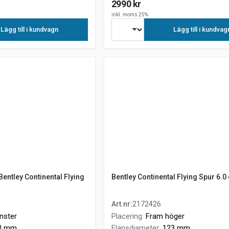
2990 kr
inkl. moms 25%
Lägg till i kundvagn
Lägg till i kundvag
Bentley Continental Flying
Bentley Continental Flying Spur 6.0 
Art.nr
:
2172426
nster
Placering
:
Fram höger
3 mm
Flänsdiameter
:
123 mm