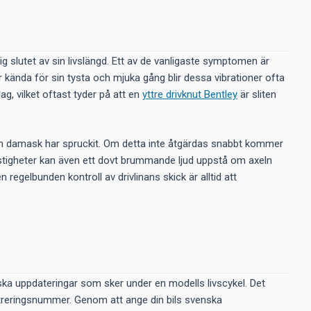
sig slutet av sin livslängd. Ett av de vanligaste symptomen är
r kända för sin tysta och mjuka gång blir dessa vibrationer ofta
ag, vilket oftast tyder på att en
yttre drivknut Bentley
är sliten
t en damask har spruckit. Om detta inte åtgärdas snabbt kommer
e hastigheter kan även ett dovt brummande ljud uppstå om axeln
regelbunden kontroll av drivlinans skick är alltid att
iska uppdateringar som sker under en modells livscykel. Det
istreringsnummer. Genom att ange din bils svenska