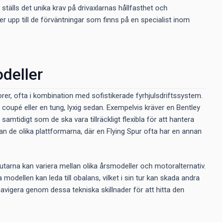
älls det unika krav på drivaxlarnas hållfasthet och
ver upp till de förväntningar som finns på en specialist inom
odeller
r, ofta i kombination med sofistikerade fyrhjulsdriftssystem.
 coupé eller en tung, lyxig sedan. Exempelvis kräver en Bentley
tidigt som de ska vara tillräckligt flexibla för att hantera
n de olika plattformarna, där en Flying Spur ofta har en annan
knutarna kan variera mellan olika årsmodeller och motoralternativ.
a modellen kan leda till obalans, vilket i sin tur kan skada andra
navigera genom dessa tekniska skillnader för att hitta den