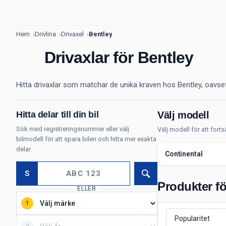
Hem
Drivlina
Drivaxel
Bentley
Drivaxlar för Bentley
Hitta drivaxlar som matchar de unika kraven hos Bentley, oavsett
Hitta delar till din bil
Välj modell
Sök med registreringsnummer eller välj
Välj modell för att fort
bilmodell för att spara bilen och hitta mer exakta
delar.
Continental
S
Sök
Produkter fö
ELLER
1