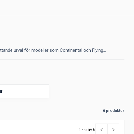
ttande urval för modeller som Continental och Flying...
ur
6 produkter
1 - 6 av 6