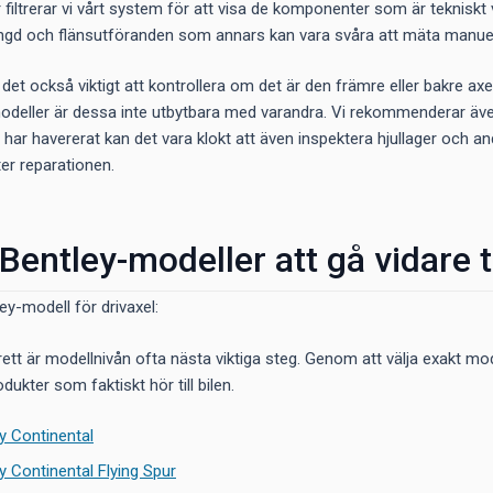
iltrerar vi vårt system för att visa de komponenter som är tekniskt ver
längd och flänsutföranden som annars kan vara svåra att mäta manuel
r det också viktigt att kontrollera om det är den främre eller bakre 
deller är dessa inte utbytbara med varandra. Vi rekommenderar äv
 har havererat kan det vara klokt att även inspektera hjullager och an
ter reparationen.
Bentley-modeller att gå vidare ti
tley-modell för drivaxel:
rett är modellnivån ofta nästa viktiga steg. Genom att välja exakt mo
dukter som faktiskt hör till bilen.
ey Continental
y Continental Flying Spur