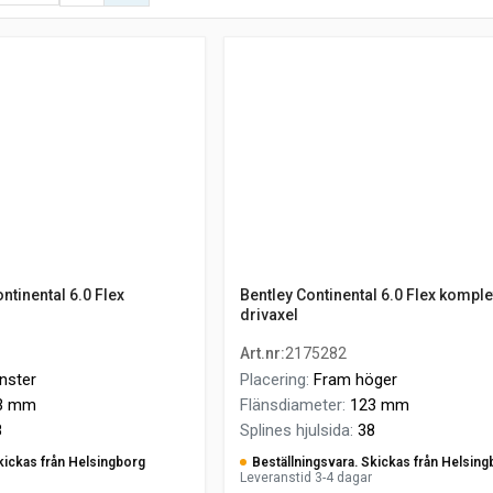
ntinental 6.0 Flex
Bentley Continental 6.0 Flex komple
drivaxel
Art.nr
:
2175282
nster
Placering
:
Fram höger
3 mm
Flänsdiameter
:
123 mm
8
Splines hjulsida
:
38
kickas från Helsingborg
Beställningsvara. Skickas från Helsing
Leveranstid 3-4 dagar