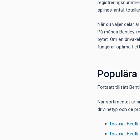
registreringsnummer f
splines-antal, total
När du väljer delar ä
På många Bentley-mo
bytet. Om en drivaxel
fungerar optimalt ef
Populära 
Fortsätt till rätt Ben
När sortimentet är b
drivlinetyp och de pro
Drivaxel Bentl
Drivaxel Bentle