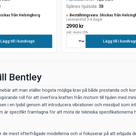
8
Splines hjulsida
:
38
kickas från Helsingborg
Beställningsvara. Skickas från Helsing
Leveranstid 3-4 dagar
2990 kr
inkl. moms 25%
Lägg till i kundvagn
Lägg till i kundvag
ill Bentley
nebär att man ställer högsta möjliga krav på både prestanda och komfo
avgörande roll för att överföra kraften från motorn till hjulen med mi
sen i en lyxbil genom att introducera vibrationer och missljud som in
som är specifikt framtagna för att möta de tekniska specifikationerna
er de mest efterfrågade modellerna och vi fokuserar på att erbjuda