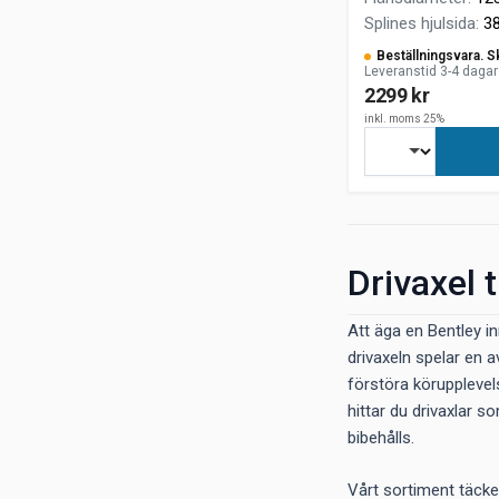
Splines hjulsida
:
3
Beställningsvara. S
Leveranstid 3-4 dagar
2299 kr
inkl. moms 25%
Drivaxel t
Att äga en Bentley in
drivaxeln spelar en 
förstöra körupplevel
hittar du drivaxlar 
bibehålls.
Vårt sortiment täck