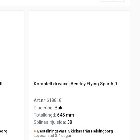
tt
Komplett drivaxel Bentley Flying Spur 6.0
Art.nr
:
618818
Placering
:
Bak
Totallängd
:
645 mm
Splines hjulsida
:
38
borg
Beställningsvara. Skickas från Helsingborg
Leveranstid 3-4 dagar