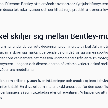
a. Eftersom Bentley ofta använder avancerade fyrhjulsdriftssystem st
år dessa tekniska nyanser och ser till att varje produkt vi levererar le
xel skiljer sig mellan Bentley-m
am har under de senaste decennierna dominerats av kraftfulla motore
vaxlarna skiljer sig markant beroende på om det rör sig om en sportig
xlar som kan hantera det massiva vridmomentet från en W12-motor, sam
ngssystem. Längden och dimensionerna på axlarna varierar också mella
tvådörrars modellerna.
den som skiljer sig, utan även infästningar och antalet splines i driv
därför kritiskt. En drivaxel som inte är exakt anpassad för den specifik
erföringen, såsom växellådan eller differentialen. Vi hjälper dig att 
n.