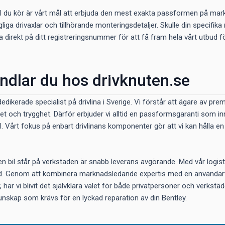
l du kör är vårt mål att erbjuda den mest exakta passformen på markn
gliga drivaxlar och tillhörande monteringsdetaljer. Skulle din specifika
direkt på ditt registreringsnummer för att få fram hela vårt utbud fö
ndlar du hos drivknuten.se
dedikerade specialist på drivlina i Sverige. Vi förstår att ägare av p
itet och trygghet. Därför erbjuder vi alltid en passformsgaranti som in
il. Vårt fokus på enbart drivlinans komponenter gör att vi kan hålla 
 en bil står på verkstaden är snabb leverans avgörande. Med vår logis
stid. Genom att kombinera marknadsledande expertis med en användarvä
ar vi blivit det självklara valet för både privatpersoner och verkstäder
nskap som krävs för en lyckad reparation av din Bentley.