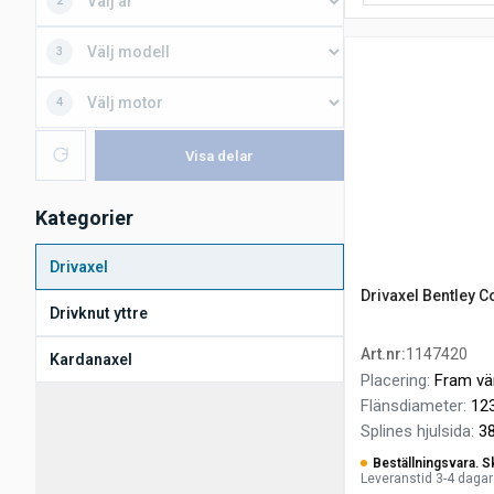
2
3
4
Visa delar
Kategorier
Drivaxel
Drivaxel Bentley Co
Drivknut yttre
Art.nr
:
1147420
Kardanaxel
Placering
:
Fram vä
Flänsdiameter
:
12
Splines hjulsida
:
3
Beställningsvara. S
Leveranstid 3-4 dagar