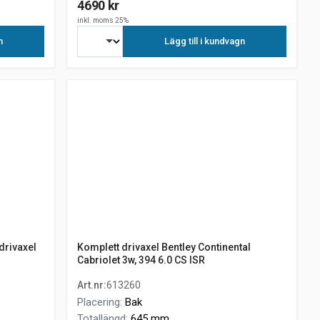
4690 kr
inkl. moms 25%
n
Lägg till i kundvagn
drivaxel
Komplett drivaxel Bentley Continental
Cabriolet 3w, 394 6.0 CS ISR
Art.nr
:
613260
Placering
:
Bak
Totallängd
:
645 mm