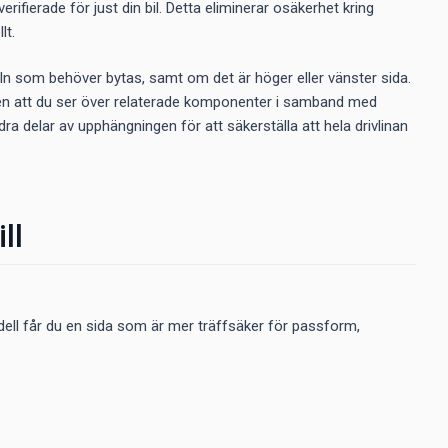
ifierade för just din bil. Detta eliminerar osäkerhet kring
lt.
axeln som behöver bytas, samt om det är höger eller vänster sida.
en att du ser över relaterade komponenter i samband med
dra delar av upphängningen för att säkerställa att hela drivlinan
ll
dell får du en sida som är mer träffsäker för passform,