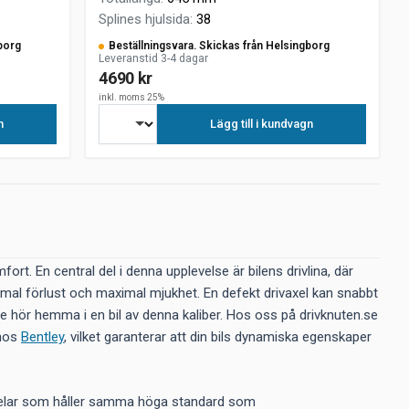
Splines hjulsida
:
38
borg
Beställningsvara. Skickas från Helsingborg
Leveranstid 3-4 dagar
4690 kr
inkl. moms 25%
n
Lägg till i kundvagn
rt. En central del i denna upplevelse är bilens drivlina, där
nimal förlust och maximal mjukhet. En defekt drivaxel kan snabbt
te hör hemma i en bil av denna kaliber. Hos oss på drivknuten.se
 hos
Bentley
, vilket garanterar att din bils dynamiska egenskaper
 delar som håller samma höga standard som