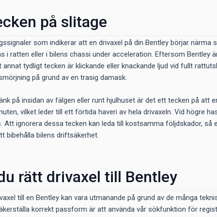
ecken på slitage
ngssignaler som indikerar att en drivaxel på din Bentley börjar närma 
 i ratten eller i bilens chassi under acceleration. Eftersom Bentley ä
annat tydligt tecken är klickande eller knackande ljud vid fullt rattutsl
n smörjning på grund av en trasig damask.
nk på insidan av fälgen eller runt hjulhuset är det ett tecken på at
nuten, vilket leder till ett förtida haveri av hela drivaxeln. Vid högr
 Att ignorera dessa tecken kan leda till kostsamma följdskador, så en 
 bibehålla bilens driftsäkerhet.
du rätt drivaxel till Bentley
 drivaxel till en Bentley kan vara utmanande på grund av de många tekn
säkerställa korrekt passform är att använda vår sökfunktion för reg