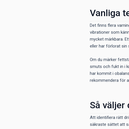
Vanliga t
Det finns flera varni
vibrationer som känns
mycket märkbara. Ett 
eller har förlorat si
Om du märker fettstä
smuts och fukt in i k
har kommit i obalans.
rekommendera för att
Så väljer 
Att identifiera rätt
säkraste sättet att 