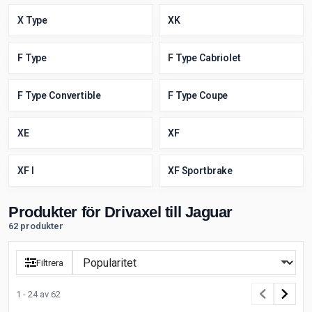
X Type
XK
F Type
F Type Cabriolet
F Type Convertible
F Type Coupe
XE
XF
XF I
XF Sportbrake
Produkter för Drivaxel till Jaguar
62 produkter
Filtrera
1 - 24 av 62