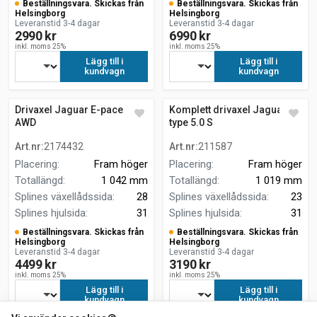
Beställningsvara. Skickas från
Beställningsvara. Skickas från
Helsingborg
Helsingborg
Leveranstid 3-4 dagar
Leveranstid 3-4 dagar
2990 kr
6990 kr
inkl. moms 25%
inkl. moms 25%
Lägg till i
Lägg till i
kundvagn
kundvagn
Drivaxel Jaguar E-pace 2.0
Komplett drivaxel Jaguar F-
AWD
type 5.0 S
Art.nr
:
2174432
Art.nr
:
211587
Placering
:
Fram höger
Placering
:
Fram höger
Totallängd
:
1 042 mm
Totallängd
:
1 019 mm
Splines växellådssida
:
28
Splines växellådssida
:
23
Splines hjulsida
:
31
Splines hjulsida
:
31
Beställningsvara. Skickas från
Beställningsvara. Skickas från
Helsingborg
Helsingborg
Leveranstid 3-4 dagar
Leveranstid 3-4 dagar
4499 kr
3190 kr
inkl. moms 25%
inkl. moms 25%
Lägg till i
Lägg till i
kundvagn
kundvagn