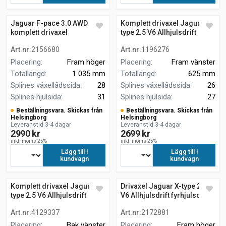
Jaguar F-pace 3.0 AWD
Komplett drivaxel Jaguar X-
komplett drivaxel
type 2.5 V6 Allhjulsdrift
vänster fram
Art.nr
:
2156680
Art.nr
:
1196276
Placering
:
Fram höger
Placering
:
Fram vänster
Totallängd
:
1 035 mm
Totallängd
:
625 mm
Splines växellådssida
:
28
Splines växellådssida
:
26
Splines hjulsida
:
31
Splines hjulsida
:
27
Beställningsvara. Skickas från
Beställningsvara. Skickas från
Helsingborg
Helsingborg
Leveranstid 3-4 dagar
Leveranstid 3-4 dagar
2990 kr
2699 kr
inkl. moms 25%
inkl. moms 25%
Lägg till i
Lägg till i
kundvagn
kundvagn
Komplett drivaxel Jaguar X-
Drivaxel Jaguar X-type 2.5
type 2.5 V6 Allhjulsdrift
V6 Allhjulsdrift fyrhjulsdrift
SEDAN
Art.nr
:
4129337
Art.nr
:
2172881
Placering
:
Bak vänster
Placering
:
Fram höger