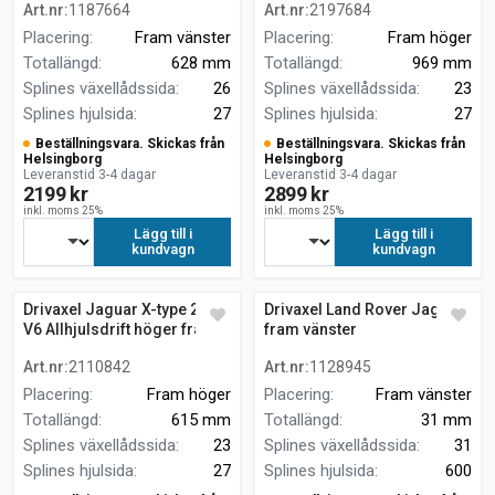
Art.nr
:
1187664
Art.nr
:
2197684
Placering
:
Fram vänster
Placering
:
Fram höger
Totallängd
:
628 mm
Totallängd
:
969 mm
Splines växellådssida
:
26
Splines växellådssida
:
23
Splines hjulsida
:
27
Splines hjulsida
:
27
Beställningsvara. Skickas från
Beställningsvara. Skickas från
Helsingborg
Helsingborg
Leveranstid 3-4 dagar
Leveranstid 3-4 dagar
2199 kr
2899 kr
inkl. moms 25%
inkl. moms 25%
Lägg till i
Lägg till i
kundvagn
kundvagn
Drivaxel Jaguar X-type 2.5
Drivaxel Land Rover Jaguar
V6 Allhjulsdrift höger fram
fram vänster
Art.nr
:
2110842
Art.nr
:
1128945
Placering
:
Fram höger
Placering
:
Fram vänster
Totallängd
:
615 mm
Totallängd
:
31 mm
Splines växellådssida
:
23
Splines växellådssida
:
31
Splines hjulsida
:
27
Splines hjulsida
:
600