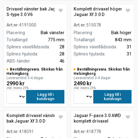
Drivaxel vänster bak Jaguar
Komplett drivaxel höger bak
S-type 3.0 V6
Jaguar Xf 3.0 D
Art.nr
:
4191000
Art.nr
:
515078
Placering
:
Bak vänster
Placering
:
Bak höger
Totallängd
:
775 mm
Totallängd
:
843 mm
Splines växellådssida
:
28
Splines växellådssida
:
31
Splines hjulsida
:
28
Splines hjulsida
:
31
ABS-tänder
:
46
Beställningsvara. Skickas från
Beställningsvara. Skickas från
Helsingborg
Helsingborg
Leveranstid 3-4 dagar
Leveranstid 3-4 dagar
2990 kr
2490 kr
inkl. moms 25%
inkl. moms 25%
Lägg till i
Lägg till i
kundvagn
kundvagn
Komplett drivaxel vänster
Jaguar F-pace 3.0 AWD
bak Jaguar Xf 3.0 D
komplett drivaxel
Art.nr
:
418591
Art.nr
:
418778