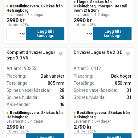
I lager. Skickas från
Beställningsvara. Skickas från
Helsingborg, imorgon. Beställ
Helsingborg
inom 21h 26m
Leveranstid 3-4 dagar
Leveranstid 1-2 dagar
2990 kr
2990 kr
inkl. moms 25%
inkl. moms 25%
Lägg till i
Lägg till i
kundvagn
kundvagn
Komplett drivaxel Jaguar S-
Drivaxel Jaguar Xe 2.0 D
type 3.0 V6
Art.nr
:
4193255
Art.nr
:
516412
Placering
:
Bak vänster
Placering
:
Bak höger
Totallängd
:
805 mm
Totallängd
:
850 mm
Splines växellådssida
:
28
Splines växellådssida
:
31
Splines hjulsida
:
28
Splines hjulsida
:
31
ABS-tänder
:
46
Beställningsvara. Skickas från
Beställningsvara. Skickas från
Helsingborg
Helsingborg
Leveranstid 3-4 dagar
Leveranstid 3-4 dagar
2990 kr
2790 kr
inkl. moms 25%
inkl. moms 25%
Lägg till i
Lägg till i