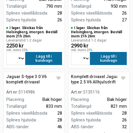
Totallängd
:
790 mm
Totallängd
:
950 mm
Splines växellådssida
:
28
Splines växellådssida
:
26
Splines hjulsida
:
26
Splines hjulsida
:
27
I lager. Skickas från
I lager. Skickas från
Helsingborg, imorgon. Beställ
Helsingborg, imorgon. Beställ
inom 21h 26m
inom 21h 26m
Leveranstid 1-2 dagar
Leveranstid 1-2 dagar
2250 kr
2990 kr
inkl. moms 25%
inkl. moms 25%
Lägg till i
Lägg till i
kundvagn
kundvagn
Jaguar S-type 3.0 V6
Komplett drivaxel Jaguar X-
komplett drivaxel
type 2.5 V6 Allhjulsdrift
framhjulsdrift
Art.nr
:
5114986
Art.nr
:
5135116
Placering
:
Bak höger
Placering
:
Bak höger
Totallängd
:
833 mm
Totallängd
:
821 mm
Splines växellådssida
:
28
Splines växellådssida
:
28
Splines hjulsida
:
28
Splines hjulsida
:
26
ABS-tänder
:
46
ABS-tänder
:
32