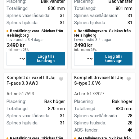
Placering
:
Bak vänster
Placering
:
Bak vänster
Totallängd
:
800 mm
Totallängd
:
801 mm
Splines växellådssida
:
31
Splines växellådssida
:
31
Splines hjulsida
:
31
Splines hjulsida
:
31
Beställningsvara. Skickas från
Beställningsvara. Skickas från
Helsingborg
Helsingborg
Leveranstid 3-4 dagar
Leveranstid 3-4 dagar
2490 kr
2490 kr
inkl. moms 25%
inkl. moms 25%
Lägg till i
Lägg till i
kundvagn
kundvagn
Komplett drivaxel till Jaguar
Komplett drivaxel till Jaguar
F-pace 3.0 AWD
S-type 3.0 V6
Art.nr
:
517593
Art.nr
:
5173927
Placering
:
Bak höger
Placering
:
Bak höger
Totallängd
:
870 mm
Totallängd
:
830 mm
Splines växellådssida
:
31
Splines växellådssida
:
28
Splines hjulsida
:
31
Splines hjulsida
:
28
ABS-tänder
:
46
Beställningsvara. Skickas från
Beställningsvara. Skickas från