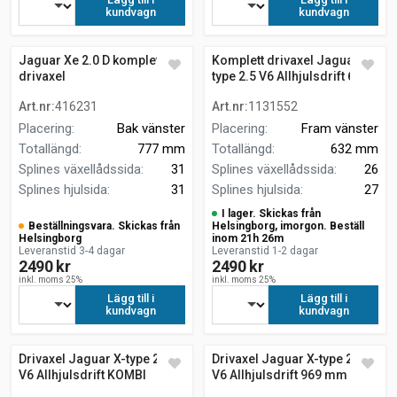
kundvagn
kundvagn
Jaguar Xe 2.0 D komplett
Komplett drivaxel Jaguar X-
drivaxel
type 2.5 V6 Allhjulsdrift 632
mm
Art.nr
:
416231
Art.nr
:
1131552
Placering
:
Bak vänster
Placering
:
Fram vänster
Totallängd
:
777 mm
Totallängd
:
632 mm
Splines växellådssida
:
31
Splines växellådssida
:
26
Splines hjulsida
:
31
Splines hjulsida
:
27
I lager. Skickas från
Beställningsvara. Skickas från
Helsingborg, imorgon. Beställ
Helsingborg
inom 21h 26m
Leveranstid 3-4 dagar
Leveranstid 1-2 dagar
2490 kr
2490 kr
inkl. moms 25%
inkl. moms 25%
Lägg till i
Lägg till i
kundvagn
kundvagn
Drivaxel Jaguar X-type 2.5
Drivaxel Jaguar X-type 2.5
V6 Allhjulsdrift KOMBI
V6 Allhjulsdrift 969 mm