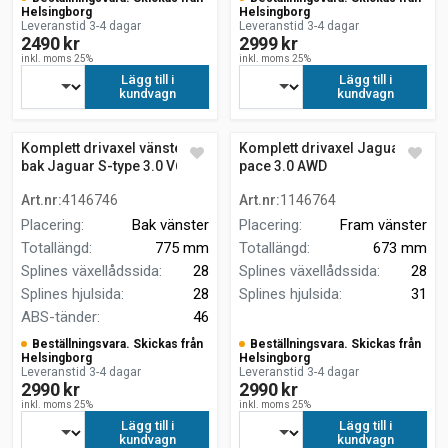
Helsingborg
Helsingborg
Leveranstid 3-4 dagar
Leveranstid 3-4 dagar
2490 kr
2999 kr
inkl. moms 25%
inkl. moms 25%
Lägg till i
Lägg till i
kundvagn
kundvagn
Komplett drivaxel vänster
Komplett drivaxel Jaguar F-
bak Jaguar S-type 3.0 V6
pace 3.0 AWD
Art.nr
:
4146746
Art.nr
:
1146764
Placering
:
Bak vänster
Placering
:
Fram vänster
Totallängd
:
775 mm
Totallängd
:
673 mm
Splines växellådssida
:
28
Splines växellådssida
:
28
Splines hjulsida
:
28
Splines hjulsida
:
31
ABS-tänder
:
46
Beställningsvara. Skickas från
Beställningsvara. Skickas från
Helsingborg
Helsingborg
Leveranstid 3-4 dagar
Leveranstid 3-4 dagar
2990 kr
2990 kr
inkl. moms 25%
inkl. moms 25%
Lägg till i
Lägg till i
kundvagn
kundvagn