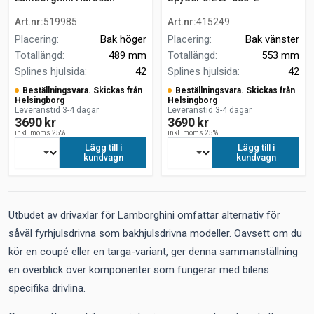
Spyder 5.2 LP 580-2
komplett drivaxel
Art.nr
:
519985
Art.nr
:
415249
Placering
:
Bak höger
Placering
:
Bak vänster
Totallängd
:
489 mm
Totallängd
:
553 mm
Splines hjulsida
:
42
Splines hjulsida
:
42
Beställningsvara. Skickas från
Beställningsvara. Skickas från
Helsingborg
Helsingborg
Leveranstid 3-4 dagar
Leveranstid 3-4 dagar
3690 kr
3690 kr
inkl. moms 25%
inkl. moms 25%
Lägg till i
Lägg till i
kundvagn
kundvagn
Utbudet av drivaxlar för Lamborghini omfattar alternativ för
såväl fyrhjulsdrivna som bakhjulsdrivna modeller. Oavsett om du
kör en coupé eller en targa-variant, ger denna sammanställning
en överblick över komponenter som fungerar med bilens
specifika drivlina.