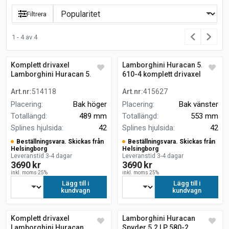
Filtrera
1 - 4 av 4
Komplett drivaxel
Lamborghini Huracan 5.2 LP
Lamborghini Huracan 5.2 LP
610-4 komplett drivaxel
610-4
Art.nr
:
514118
Art.nr
:
415627
Placering
:
Bak höger
Placering
:
Bak vänster
Totallängd
:
489 mm
Totallängd
:
553 mm
Splines hjulsida
:
42
Splines hjulsida
:
42
Beställningsvara. Skickas från
Beställningsvara. Skickas från
Helsingborg
Helsingborg
Leveranstid 3-4 dagar
Leveranstid 3-4 dagar
3690 kr
3690 kr
inkl. moms 25%
inkl. moms 25%
Lägg till i
Lägg till i
kundvagn
kundvagn
Komplett drivaxel
Lamborghini Huracan
Lamborghini Huracan
Spyder 5.2 LP 580-2