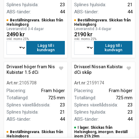
Splines hjulsida
:
23
Splines hjulsida
:
21
ABS-tänder
:
44
ABS-tänder
:
44
Beställningsvara. Skickas från
Beställningsvara. Skickas från
Helsingborg
Helsingborg
Leveranstid 3-4 dagar
Leveranstid 3-4 dagar
2490 kr
2190 kr
inkl. moms 25%
inkl. moms 25%
Lägg till i
Lägg till i
kundvagn
kundvagn
Drivaxel höger fram Nissan
Drivaxel Nissan Kubistar 1.5
Kubistar 1.5 dCi
dCi skåp
Art.nr
:
2105708
Art.nr
:
2159174
Placering
:
Fram höger
Placering
:
Fram höger
Totallängd
:
725 mm
Totallängd
:
725 mm
Splines växellådssida
:
23
Splines växellådssida
:
23
Splines hjulsida
:
21
Splines hjulsida
:
23
ABS-tänder
:
44
ABS-tänder
:
44
I lager. Skickas från
Beställningsvara. Skickas från
Helsingborg, imorgon. Beställ
Helsingborg
inom 21h 29m