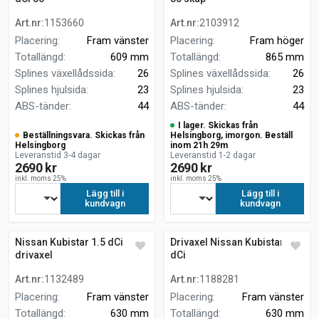
Art.nr
:
1153660
Art.nr
:
2103912
Placering
:
Fram vänster
Placering
:
Fram höger
Totallängd
:
609 mm
Totallängd
:
865 mm
Splines växellådssida
:
26
Splines växellådssida
:
26
Splines hjulsida
:
23
Splines hjulsida
:
23
ABS-tänder
:
44
ABS-tänder
:
44
I lager. Skickas från
Beställningsvara. Skickas från
Helsingborg, imorgon. Beställ
Helsingborg
inom 21h 29m
Leveranstid 3-4 dagar
Leveranstid 1-2 dagar
2690 kr
2690 kr
inkl. moms 25%
inkl. moms 25%
Lägg till i
Lägg till i
kundvagn
kundvagn
Nissan Kubistar 1.5 dCi
Drivaxel Nissan Kubistar 1.5
drivaxel
dCi
Art.nr
:
1132489
Art.nr
:
1188281
Placering
:
Fram vänster
Placering
:
Fram vänster
Totallängd
:
630 mm
Totallängd
:
630 mm