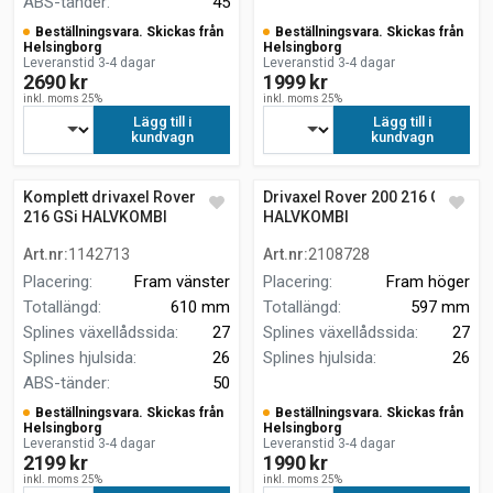
ABS-tänder
:
45
Beställningsvara. Skickas från
Beställningsvara. Skickas från
Helsingborg
Helsingborg
Leveranstid 3-4 dagar
Leveranstid 3-4 dagar
2690 kr
1999 kr
inkl. moms 25%
inkl. moms 25%
Lägg till i
Lägg till i
kundvagn
kundvagn
Komplett drivaxel Rover 200
Drivaxel Rover 200 216 GSi
216 GSi HALVKOMBI
HALVKOMBI
Art.nr
:
1142713
Art.nr
:
2108728
Placering
:
Fram vänster
Placering
:
Fram höger
Totallängd
:
610 mm
Totallängd
:
597 mm
Splines växellådssida
:
27
Splines växellådssida
:
27
Splines hjulsida
:
26
Splines hjulsida
:
26
ABS-tänder
:
50
Beställningsvara. Skickas från
Beställningsvara. Skickas från
Helsingborg
Helsingborg
Leveranstid 3-4 dagar
Leveranstid 3-4 dagar
2199 kr
1990 kr
inkl. moms 25%
inkl. moms 25%