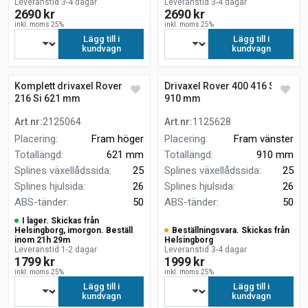
Leveranstid 3-4 dagar
Leveranstid 3-4 dagar
2690 kr
2690 kr
inkl. moms 25%
inkl. moms 25%
Lägg till i
Lägg till i
kundvagn
kundvagn
Komplett drivaxel Rover 200
Drivaxel Rover 400 416 Si
216 Si 621 mm
910 mm
Art.nr
:
2125064
Art.nr
:
1125628
Placering
:
Fram höger
Placering
:
Fram vänster
Totallängd
:
621 mm
Totallängd
:
910 mm
Splines växellådssida
:
25
Splines växellådssida
:
25
Splines hjulsida
:
26
Splines hjulsida
:
26
ABS-tänder
:
50
ABS-tänder
:
50
I lager. Skickas från
Helsingborg, imorgon. Beställ
Beställningsvara. Skickas från
inom 21h 29m
Helsingborg
Leveranstid 1-2 dagar
Leveranstid 3-4 dagar
1799 kr
1999 kr
inkl. moms 25%
inkl. moms 25%
Lägg till i
Lägg till i
kundvagn
kundvagn