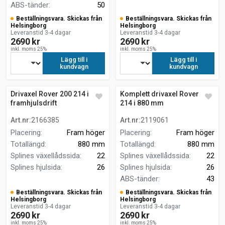
ABS-tänder
:
50
Beställningsvara. Skickas från
Beställningsvara. Skickas från
Helsingborg
Helsingborg
Leveranstid 3-4 dagar
Leveranstid 3-4 dagar
2690 kr
2690 kr
inkl. moms 25%
inkl. moms 25%
Lägg till i
Lägg till i
kundvagn
kundvagn
Drivaxel Rover 200 214 i
Komplett drivaxel Rover 200
framhjulsdrift
214 i 880 mm
Art.nr
:
2166385
Art.nr
:
2119061
Placering
:
Fram höger
Placering
:
Fram höger
Totallängd
:
880 mm
Totallängd
:
880 mm
Splines växellådssida
:
22
Splines växellådssida
:
22
Splines hjulsida
:
26
Splines hjulsida
:
26
ABS-tänder
:
43
Beställningsvara. Skickas från
Beställningsvara. Skickas från
Helsingborg
Helsingborg
Leveranstid 3-4 dagar
Leveranstid 3-4 dagar
2690 kr
2690 kr
inkl. moms 25%
inkl. moms 25%