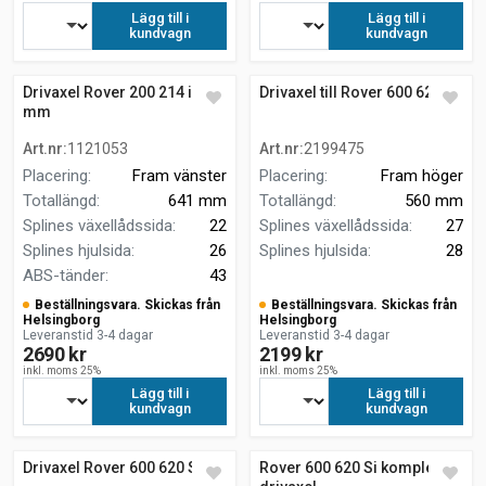
Lägg till i
Lägg till i
kundvagn
kundvagn
Drivaxel Rover 200 214 i 641
Drivaxel till Rover 600 620 Si
mm
Art.nr
:
1121053
Art.nr
:
2199475
Placering
:
Fram vänster
Placering
:
Fram höger
Totallängd
:
641 mm
Totallängd
:
560 mm
Splines växellådssida
:
22
Splines växellådssida
:
27
Splines hjulsida
:
26
Splines hjulsida
:
28
ABS-tänder
:
43
Beställningsvara. Skickas från
Beställningsvara. Skickas från
Helsingborg
Helsingborg
Leveranstid 3-4 dagar
Leveranstid 3-4 dagar
2690 kr
2199 kr
inkl. moms 25%
inkl. moms 25%
Lägg till i
Lägg till i
kundvagn
kundvagn
Drivaxel Rover 600 620 Si
Rover 600 620 Si komplett