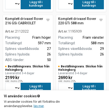
Lägg till i
Lägg till i
kundvagn
kundvagn
Komplett drivaxel Rover 200
Komplett drivaxel Rover 200
216 GSi CABRIOLET
220 GTi 588 mm
Art.nr
:
2112022
Art.nr
:
1195939
Placering
:
Fram höger
Placering
:
Fram vänster
Totallängd
:
597 mm
Totallängd
:
588 mm
Splines växellådssida
:
27
Splines växellådssida
:
29
Splines hjulsida
:
26
Splines hjulsida
:
26
ABS-tänder
:
50
Beställningsvara. Skickas från
Beställningsvara. Skickas från
Helsingborg
Helsingborg
Leveranstid 3-4 dagar
Leveranstid 3-4 dagar
2199 kr
2690 kr
inkl. moms 25%
inkl. moms 25%
Lägg till i
Lägg till i
kundvagn
kundvagn
Vi använder cookies
🍪
Vi använder cookies för att förbättra din
(current)
1
2
3
om vår integritetspolicy
användarupplevelse.
läs mer
.