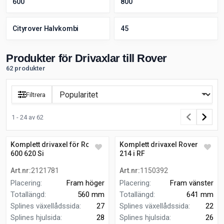
600
800
Cityrover Halvkombi
45
Produkter för Drivaxlar till Rover
62 produkter
Filtrera
1 - 24 av 62
Komplett drivaxel för Rover
Komplett drivaxel Rover 200
600 620 Si
214 i RF
Art.nr
:
2121781
Art.nr
:
1150392
Placering
:
Fram höger
Placering
:
Fram vänster
Totallängd
:
560 mm
Totallängd
:
641 mm
Splines växellådssida
:
27
Splines växellådssida
:
22
Splines hjulsida
:
28
Splines hjulsida
:
26