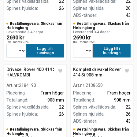
Splines växellådssida
:
22
Splines växellådssida
:
22
Splines hjulsida
:
26
Splines hjulsida
:
26
ABS-tänder
:
43
Beställningsvara. Skickas från
Beställningsvara. Skickas från
Helsingborg
Helsingborg
Leveranstid 3-4 dagar
Leveranstid 3-4 dagar
2690 kr
2690 kr
inkl. moms 25%
inkl. moms 25%
Lägg till i
Lägg till i
kundvagn
kundvagn
Drivaxel Rover 400 414 Si
Komplett drivaxel Rover 400
HALVKOMBI
414 Si 908 mm
Art.nr
:
2184190
Art.nr
:
2138650
Placering
:
Fram höger
Placering
:
Fram höger
Totallängd
:
908 mm
Totallängd
:
908 mm
Splines växellådssida
:
22
Splines växellådssida
:
22
Splines hjulsida
:
26
Splines hjulsida
:
26
ABS-tänder
:
43
Beställningsvara. Skickas från
Beställningsvara. Skickas från
Helsingborg
Helsingborg