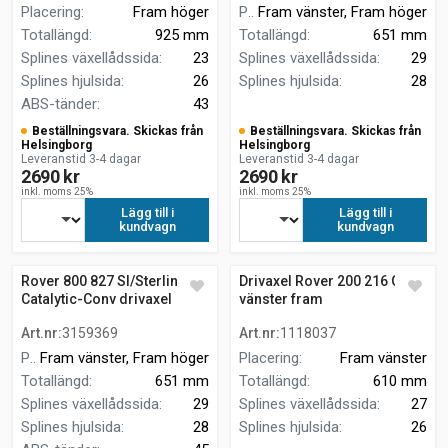
Placering
:
Fram höger
Placering
Fram vänster, Fram höger
:
Totallängd
:
925 mm
Totallängd
:
651 mm
Splines växellådssida
:
23
Splines växellådssida
:
29
Splines hjulsida
:
26
Splines hjulsida
:
28
ABS-tänder
:
43
Beställningsvara. Skickas från
Beställningsvara. Skickas från
Helsingborg
Helsingborg
Leveranstid 3-4 dagar
Leveranstid 3-4 dagar
2690 kr
2690 kr
inkl. moms 25%
inkl. moms 25%
Lägg till i
Lägg till i
kundvagn
kundvagn
Rover 800 827 SI/Sterling
Drivaxel Rover 200 216 GSi
Catalytic-Conv drivaxel
vänster fram
Art.nr
:
3159369
Art.nr
:
1118037
Placering
Fram vänster, Fram höger
:
Placering
:
Fram vänster
Totallängd
:
651 mm
Totallängd
:
610 mm
Splines växellådssida
:
29
Splines växellådssida
:
27
Splines hjulsida
:
28
Splines hjulsida
:
26