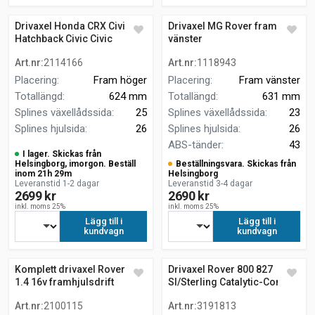
Drivaxel Honda CRX Civic
Drivaxel MG Rover fram
Hatchback Civic Civic
vänster
Fastback fram höger
Art.nr
:
2114166
Art.nr
:
1118943
Placering
:
Fram höger
Placering
:
Fram vänster
Totallängd
:
624 mm
Totallängd
:
631 mm
Splines växellådssida
:
25
Splines växellådssida
:
23
Splines hjulsida
:
26
Splines hjulsida
:
26
ABS-tänder
:
43
I lager. Skickas från
Helsingborg, imorgon. Beställ
Beställningsvara. Skickas från
inom 21h 29m
Helsingborg
Leveranstid 1-2 dagar
Leveranstid 3-4 dagar
2699 kr
2690 kr
inkl. moms 25%
inkl. moms 25%
Lägg till i
Lägg till i
kundvagn
kundvagn
Komplett drivaxel Rover 25
Drivaxel Rover 800 827
1.4 16v framhjulsdrift
SI/Sterling Catalytic-Conv
Art.nr
:
2100115
Art.nr
:
3191813