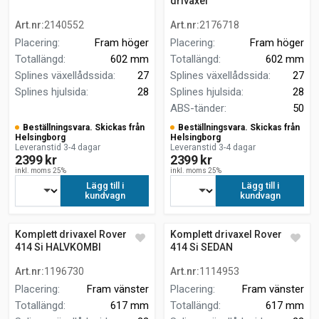
drivaxel
Art.nr
:
2140552
Art.nr
:
2176718
Placering
:
Fram höger
Placering
:
Fram höger
Totallängd
:
602 mm
Totallängd
:
602 mm
Splines växellådssida
:
27
Splines växellådssida
:
27
Splines hjulsida
:
28
Splines hjulsida
:
28
ABS-tänder
:
50
Beställningsvara. Skickas från
Beställningsvara. Skickas från
Helsingborg
Helsingborg
Leveranstid 3-4 dagar
Leveranstid 3-4 dagar
2399 kr
2399 kr
inkl. moms 25%
inkl. moms 25%
Lägg till i
Lägg till i
kundvagn
kundvagn
Komplett drivaxel Rover 400
Komplett drivaxel Rover 400
414 Si HALVKOMBI
414 Si SEDAN
Art.nr
:
1196730
Art.nr
:
1114953
Placering
:
Fram vänster
Placering
:
Fram vänster
Totallängd
:
617 mm
Totallängd
:
617 mm