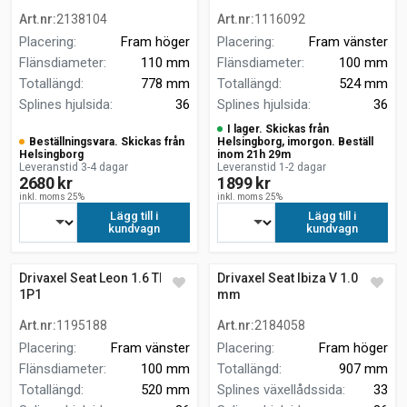
Art.nr
:
2138104
Art.nr
:
1116092
Placering
:
Fram höger
Placering
:
Fram vänster
Flänsdiameter
:
110 mm
Flänsdiameter
:
100 mm
Totallängd
:
778 mm
Totallängd
:
524 mm
Splines hjulsida
:
36
Splines hjulsida
:
36
I lager. Skickas från
Beställningsvara. Skickas från
Helsingborg, imorgon. Beställ
Helsingborg
inom 21h 29m
Leveranstid 3-4 dagar
Leveranstid 1-2 dagar
2680 kr
1899 kr
inkl. moms 25%
inkl. moms 25%
Lägg till i
Lägg till i
kundvagn
kundvagn
Drivaxel Seat Leon 1.6 TDI
Drivaxel Seat Ibiza V 1.0 907
1P1
mm
Art.nr
:
1195188
Art.nr
:
2184058
Placering
:
Fram vänster
Placering
:
Fram höger
Flänsdiameter
:
100 mm
Totallängd
:
907 mm
Totallängd
:
520 mm
Splines växellådssida
:
33