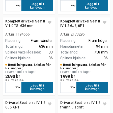
Lägg till i
Lägg till i
kundvagn
kundvagn
Komplett drivaxel Seat Ibiza
Komplett drivaxel Seat Ibiza
V 1.0 TSI 636 mm
IV 1.2 6J5, 6P1
Art.nr
:
1194556
Art.nr
:
2173295
Placering
:
Fram vänster
Placering
:
Fram höger
Totallängd
:
636 mm
Flänsdiameter
:
94 mm
Splines växellådssida
:
33
Totallängd
:
758 mm
Splines hjulsida
:
36
Splines hjulsida
:
36
Beställningsvara. Skickas från
Beställningsvara. Skickas från
Helsingborg
Helsingborg
Leveranstid 3-4 dagar
Leveranstid 3-4 dagar
2690 kr
1999 kr
inkl. moms 25%
inkl. moms 25%
Lägg till i
Lägg till i
kundvagn
kundvagn
Drivaxel Seat Ibiza IV 1.2
Drivaxel Seat Ibiza IV 1.2 TSI
6J5, 6P1
framhjulsdrift