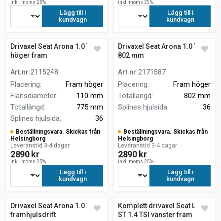
inkl. moms 25%
inkl. moms 25%
Lägg till i
Lägg till i
kundvagn
kundvagn
Drivaxel Seat Arona 1.0 TSI
Drivaxel Seat Arona 1.0 TSI
höger fram
802 mm
Art.nr
:
2115248
Art.nr
:
2171587
Placering
:
Fram höger
Placering
:
Fram höger
Flänsdiameter
:
110 mm
Totallängd
:
802 mm
Totallängd
:
775 mm
Splines hjulsida
:
36
Splines hjulsida
:
36
Beställningsvara. Skickas från
Beställningsvara. Skickas från
Helsingborg
Helsingborg
Leveranstid 3-4 dagar
Leveranstid 3-4 dagar
2890 kr
2890 kr
inkl. moms 25%
inkl. moms 25%
Lägg till i
Lägg till i
kundvagn
kundvagn
Drivaxel Seat Arona 1.0 TSI
Komplett drivaxel Seat Leon
framhjulsdrift
ST 1.4 TSI vänster fram