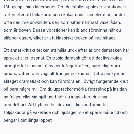
fått glapp i sina lagerbanor. Om du istället upplever vibrationer i
ratten eller att hela karossen skakar under acceleration, är det
ofta den inre drivknuten, den som sitter närmast växellådan,
som är boven. Dessa vibrationer kan ibland försvinna när du
släpper gasen, vilket är ett klassiskt tecken på inre slitage.
Ett annat kritiskt tecken att hålla utkik efter är om damasken har
spruckit eller lossnat. En trasig damask gör att det livsviktiga
smörjfettet slungas ut av centrifugalkraften, samtidigt som
smuts, vatten och vägsalt tränger in i knuten. Detta påskyndar
slitaget dramatiskt och kan förstöra en i övrigt fungerande knut
på bara några mil. Om du upptäcker mörka fettstänk på insidan
av fälgen eller vid hjulhuset bör du inspektera drivlinan
omedelbart. Att byta en hel drivaxel i tid kan förhindra
följdskador på växellåda och hjullager, vilket sparar både tid och
pengar i det långa loppet.