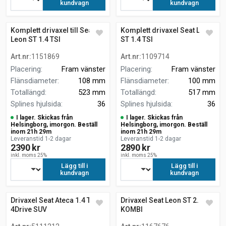
kundvagn
kundvagn
Komplett drivaxel till Seat
Komplett drivaxel Seat Leon
Leon ST 1.4 TSI
ST 1.4 TSI
Art.nr
:
1151869
Art.nr
:
1109714
Placering
:
Fram vänster
Placering
:
Fram vänster
Flänsdiameter
:
108 mm
Flänsdiameter
:
100 mm
Totallängd
:
523 mm
Totallängd
:
517 mm
Splines hjulsida
:
36
Splines hjulsida
:
36
I lager. Skickas från
I lager. Skickas från
Helsingborg, imorgon. Beställ
Helsingborg, imorgon. Beställ
inom 21h 29m
inom 21h 29m
Leveranstid 1-2 dagar
Leveranstid 1-2 dagar
2390 kr
2890 kr
inkl. moms 25%
inkl. moms 25%
Lägg till i
Lägg till i
kundvagn
kundvagn
Drivaxel Seat Ateca 1.4 TSI
Drivaxel Seat Leon ST 2.0 TDI
4Drive SUV
KOMBI