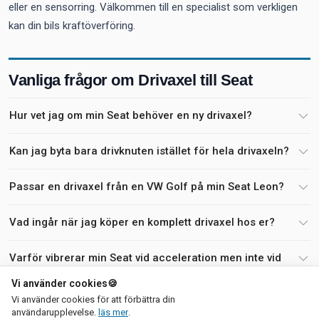
eller en sensorring. Välkommen till en specialist som verkligen
kan din bils kraftöverföring.
Vanliga frågor om Drivaxel till Seat
Hur vet jag om min Seat behöver en ny drivaxel?
Kan jag byta bara drivknuten istället för hela drivaxeln?
Passar en drivaxel från en VW Golf på min Seat Leon?
Vad ingår när jag köper en komplett drivaxel hos er?
Varför vibrerar min Seat vid acceleration men inte vid
jämn fart?
Vi använder cookies
🍪
Vi använder cookies för att förbättra din
Hur snabbt kan jag få min nya drivaxel levererad?
om vår integritetspolicy
användarupplevelse.
läs mer
.