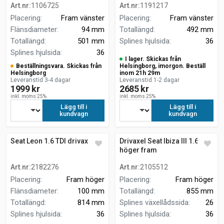
Art.nr
:
1106725
Art.nr
:
1191217
Placering
:
Fram vänster
Placering
:
Fram vänster
Flänsdiameter
:
94 mm
Totallängd
:
492 mm
Totallängd
:
501 mm
Splines hjulsida
:
36
Splines hjulsida
:
36
I lager. Skickas från
Beställningsvara. Skickas från
Helsingborg, imorgon. Beställ
Helsingborg
inom 21h 29m
Leveranstid 3-4 dagar
Leveranstid 1-2 dagar
1999 kr
2685 kr
inkl. moms 25%
inkl. moms 25%
Lägg till i
Lägg till i
kundvagn
kundvagn
Seat Leon 1.6 TDI drivaxel
Drivaxel Seat Ibiza III 1.6 16v
höger fram
Art.nr
:
2182276
Art.nr
:
2105512
Placering
:
Fram höger
Placering
:
Fram höger
Flänsdiameter
:
100 mm
Totallängd
:
855 mm
Totallängd
:
814 mm
Splines växellådssida
:
26
Splines hjulsida
:
36
Splines hjulsida
:
36