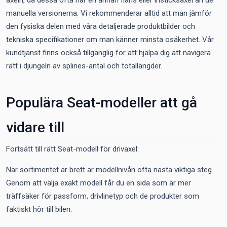
axeln, då dessa ofta har en annan fläns eller insticksaxel än de
manuella versionerna. Vi rekommenderar alltid att man jämför
den fysiska delen med våra detaljerade produktbilder och
tekniska specifikationer om man känner minsta osäkerhet. Vår
kundtjänst finns också tillgänglig för att hjälpa dig att navigera
rätt i djungeln av splines-antal och totallängder.
Populära Seat-modeller att gå
vidare till
Fortsätt till rätt Seat-modell för drivaxel:
När sortimentet är brett är modellnivån ofta nästa viktiga steg.
Genom att välja exakt modell får du en sida som är mer
träffsäker för passform, drivlinetyp och de produkter som
faktiskt hör till bilen.