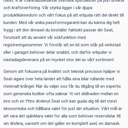
nätet; vi är marknadsledande svenska specialister på just drivlina
och kraftöverföring. Vår styrka ligger i vår djupa
produktkännedom och vårt fokus på att erbjuda rätt del direkt till
kunden. Med vår unika passformsgaranti kan du känna dig helt
trygg i att den drivaxel du beställer faktiskt passar din Seat,
förutsatt att du använt vår sökfunktion med
registreringsnummer. Vi förstår att en bil som står på verkstad
eller i garaget behöver delar snabbt, och därför erbjuder vi
nästadagsleverans på en mycket stor del av vårt sortiment.
Genom att fokusera på kvalitet och teknisk precision hjälper vi
Seat-ägare över hela landet att hålla sina bilar rullande med
minimalt krångel. När du väljer oss får du tillgång till en expertis
som generiska butiker ofta saknar. Vi vet skillnaden mellan en
inre och en Yttre drivknut Seat och kan guida dig till det mest
ekonomiska och hållbara valet för just din situation. Vårt mål är
att vara det självklara valet för alla som behöver reservdelar till
sin drivlina, oavsett om det gäller en komplett axel, en damask