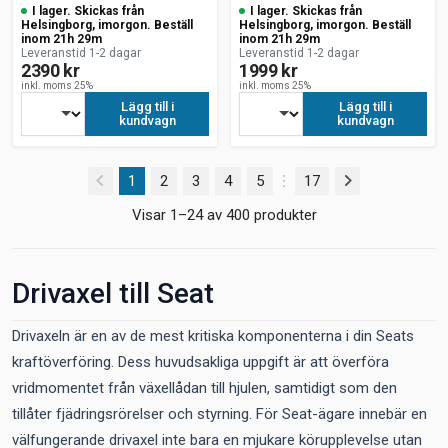
I lager. Skickas från
I lager. Skickas från
Helsingborg, imorgon. Beställ
Helsingborg, imorgon. Beställ
inom 21h 29m
inom 21h 29m
Leveranstid 1-2 dagar
Leveranstid 1-2 dagar
2390 kr
1999 kr
inkl. moms 25%
inkl. moms 25%
Lägg till i
Lägg till i
kundvagn
kundvagn
(current)
1
2
3
4
5
17
Visar 1–24 av 400 produkter
Drivaxel till Seat
Drivaxeln är en av de mest kritiska komponenterna i din Seats
kraftöverföring. Dess huvudsakliga uppgift är att överföra
vridmomentet från växellådan till hjulen, samtidigt som den
tillåter fjädringsrörelser och styrning. För Seat-ägare innebär en
välfungerande drivaxel inte bara en mjukare körupplevelse utan