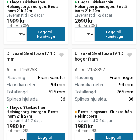
I lager. Skickas från
I lager. Skickas från
Helsingborg, imorgon. Beställ
Helsingborg, imorgon. Beställ
inom 21h 29m
inom 21h 29m
Leveranstid 1-2 dagar
Leveranstid 1-2 dagar
1999 kr
2690 kr
inkl. moms 25%
inkl. moms 25%
Lägg till i
Lägg till i
kundvagn
kundvagn
Drivaxel Seat Ibiza IV 1.2 515
Drivaxel Seat Ibiza IV 1.2
mm
höger fram
Art.nr
:
1163253
Art.nr
:
2153897
Placering
:
Fram vänster
Placering
:
Fram höger
Flänsdiameter
:
94 mm
Flänsdiameter
:
94 mm
Totallängd
:
515 mm
Totallängd
:
765 mm
Splines hjulsida
:
36
Splines hjulsida
:
36
I lager. Skickas från
Helsingborg, imorgon. Beställ
Beställningsvara. Skickas från
inom 21h 29m
Helsingborg
Leveranstid 1-2 dagar
Leveranstid 3-4 dagar
1980 kr
1980 kr
inkl. moms 25%
inkl. moms 25%
Lägg till i
Lägg till i