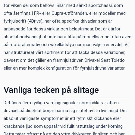
för vilken del som behövs. Bilar med sänkt sportchassi, som
ofta återfinns i FR- eller Cupra-utföranden, eller modeller med
fyrhjulsdrift (4Drive), har ofta specifika drivaxlar som är
anpassade för dessa vinklar och belastningar. Det är därför
absolut nödvändigt att inte bara titta på modellnamnet utan även
på motoralternativ och växellådstyp när man väljer reservdel. Vi
har strukturerat vårt sortiment för att täcka dessa variationer,
oavsett om det gäller en framhjulsdriven Drivaxel Seat Toledo
eller en mer komplex konfiguration för fyrhjulsdrivna varianter.
Vanliga tecken på slitage
Det finns flera tydliga varningssignaler som indikerar att en
drivaxel på din Seat börjar närma sig slutet av sin livslängd. Det
absolut vanligaste symptomet är ett rytmiskt klickande eller
knackande ljud som uppstår vid fullt rattutslag under körning.
Detta tyder oftast på att den yttre drivknuten är sliten och har