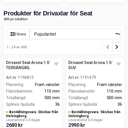
Produkter för Drivaxlar för Seat
400 produkter
Filtrera
1 - 24 av 400
Drivaxel Seat Arona 1.0 TSI
Drivaxel Seat Arona 1.0 TSI
TERRÄNGBIL
SUV
Art.nr
:
1196815
Art.nr
:
1191479
Placering
:
Fram vänster
Placering
:
Fram vänster
Flänsdiameter
:
110 mm
Flänsdiameter
:
110 mm
Totallängd
:
500 mm
Totallängd
:
500 mm
Splines hjulsida
:
36
Splines hjulsida
:
36
Beställningsvara. Skickas från
Beställningsvara. Skickas från
Helsingborg
Helsingborg
Leveranstid 3-4 dagar
Leveranstid 3-4 dagar
2680 kr
2990 kr