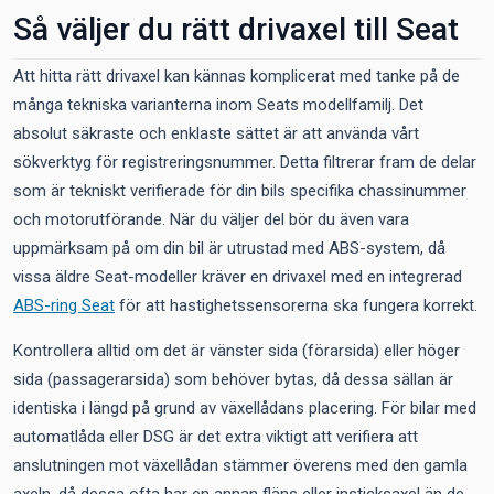
Så väljer du rätt drivaxel till Seat
Att hitta rätt drivaxel kan kännas komplicerat med tanke på de
många tekniska varianterna inom Seats modellfamilj. Det
absolut säkraste och enklaste sättet är att använda vårt
sökverktyg för registreringsnummer. Detta filtrerar fram de delar
som är tekniskt verifierade för din bils specifika chassinummer
och motorutförande. När du väljer del bör du även vara
uppmärksam på om din bil är utrustad med ABS-system, då
vissa äldre Seat-modeller kräver en drivaxel med en integrerad
ABS-ring Seat
för att hastighetssensorerna ska fungera korrekt.
Kontrollera alltid om det är vänster sida (förarsida) eller höger
sida (passagerarsida) som behöver bytas, då dessa sällan är
identiska i längd på grund av växellådans placering. För bilar med
automatlåda eller DSG är det extra viktigt att verifiera att
anslutningen mot växellådan stämmer överens med den gamla