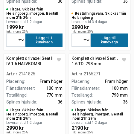
Splines hjulsida
:
36
Splines hjulsida
:
36
I lager. Skickas från
Helsingborg, imorgon. Beställ
Beställningsvara. Skickas från
inom 21h 29m
Helsingborg
Leveranstid 1-2 dagar
Leveranstid 3-4 dagar
1999 kr
2990 kr
inkl. moms 25%
inkl. moms 25%
Lägg till i
Lägg till i
kundvagn
kundvagn
Komplett drivaxel Seat Ibiza
Komplett drivaxel Seat Leon
IV 1.6 HALVKOMBI
1.6 TDI 798 mm
Art.nr
:
2141825
Art.nr
:
2165271
Placering
:
Fram höger
Placering
:
Fram höger
Flänsdiameter
:
100 mm
Flänsdiameter
:
100 mm
Totallängd
:
770 mm
Totallängd
:
798 mm
Splines hjulsida
:
36
Splines hjulsida
:
36
I lager. Skickas från
I lager. Skickas från
Helsingborg, imorgon. Beställ
Helsingborg, imorgon. Beställ
inom 21h 29m
inom 21h 29m
Leveranstid 1-2 dagar
Leveranstid 1-2 dagar
2990 kr
2190 kr
inkl. moms 25%
inkl. moms 25%