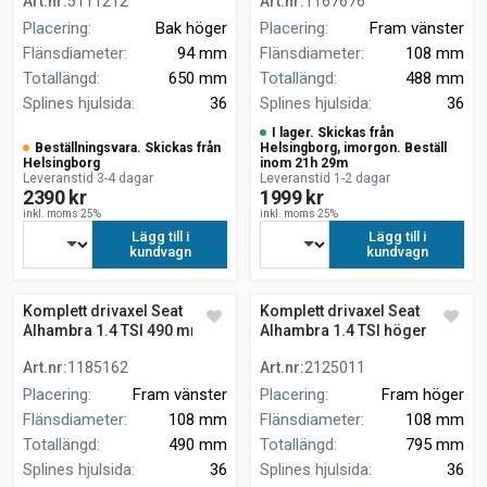
Art.nr
:
5111212
Art.nr
:
1167676
Placering
:
Bak höger
Placering
:
Fram vänster
Flänsdiameter
:
94 mm
Flänsdiameter
:
108 mm
Totallängd
:
650 mm
Totallängd
:
488 mm
Splines hjulsida
:
36
Splines hjulsida
:
36
I lager. Skickas från
Beställningsvara. Skickas från
Helsingborg, imorgon. Beställ
Helsingborg
inom 21h 29m
Leveranstid 3-4 dagar
Leveranstid 1-2 dagar
2390 kr
1999 kr
inkl. moms 25%
inkl. moms 25%
Lägg till i
Lägg till i
kundvagn
kundvagn
Komplett drivaxel Seat
Komplett drivaxel Seat
Alhambra 1.4 TSI 490 mm
Alhambra 1.4 TSI höger
fram
Art.nr
:
1185162
Art.nr
:
2125011
Placering
:
Fram vänster
Placering
:
Fram höger
Flänsdiameter
:
108 mm
Flänsdiameter
:
108 mm
Totallängd
:
490 mm
Totallängd
:
795 mm
Splines hjulsida
:
36
Splines hjulsida
:
36