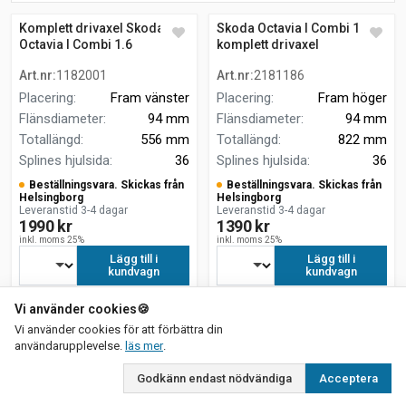
Komplett drivaxel Skoda
Skoda Octavia I Combi 1.6
Octavia I Combi 1.6
komplett drivaxel
Art.nr
:
1182001
Art.nr
:
2181186
Placering
:
Fram vänster
Placering
:
Fram höger
Flänsdiameter
:
94 mm
Flänsdiameter
:
94 mm
Totallängd
:
556 mm
Totallängd
:
822 mm
Splines hjulsida
:
36
Splines hjulsida
:
36
Beställningsvara. Skickas från
Beställningsvara. Skickas från
Helsingborg
Helsingborg
Leveranstid 3-4 dagar
Leveranstid 3-4 dagar
1990 kr
1390 kr
inkl. moms 25%
inkl. moms 25%
Lägg till i
Lägg till i
kundvagn
kundvagn
Vi använder cookies
🍪
Vi använder cookies för att förbättra din
om vår integritetspolicy
användarupplevelse.
läs mer
.
Godkänn endast nödvändiga
Acceptera