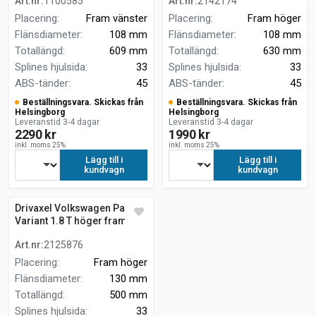
Art.nr
:
1100585
Art.nr
:
2142174
Placering
:
Fram vänster
Placering
:
Fram höger
Flänsdiameter
:
108 mm
Flänsdiameter
:
108 mm
Totallängd
:
609 mm
Totallängd
:
630 mm
Splines hjulsida
:
33
Splines hjulsida
:
33
ABS-tänder
:
45
ABS-tänder
:
45
Beställningsvara. Skickas från
Beställningsvara. Skickas från
Helsingborg
Helsingborg
Leveranstid 3-4 dagar
Leveranstid 3-4 dagar
2290 kr
1990 kr
inkl. moms 25%
inkl. moms 25%
Lägg till i
Lägg till i
kundvagn
kundvagn
Drivaxel Volkswagen Passat
Variant 1.8 T höger fram
Art.nr
:
2125876
Placering
:
Fram höger
Flänsdiameter
:
130 mm
Totallängd
:
500 mm
Splines hjulsida
:
33