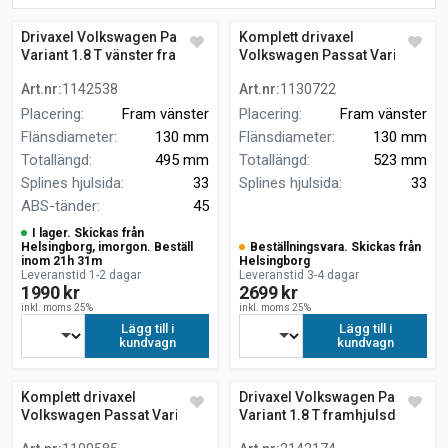
Drivaxel Volkswagen Passat
Komplett drivaxel
Variant 1.8 T vänster fram
Volkswagen Passat Variant
1.8 T KOMBI
Art.nr
:
1142538
Art.nr
:
1130722
Placering
:
Fram vänster
Placering
:
Fram vänster
Flänsdiameter
:
130 mm
Flänsdiameter
:
130 mm
Totallängd
:
495 mm
Totallängd
:
523 mm
Splines hjulsida
:
33
Splines hjulsida
:
33
ABS-tänder
:
45
I lager. Skickas från
Helsingborg, imorgon. Beställ
Beställningsvara. Skickas från
inom 21h 31m
Helsingborg
Leveranstid 1-2 dagar
Leveranstid 3-4 dagar
1990 kr
2699 kr
inkl. moms 25%
inkl. moms 25%
Lägg till i
Lägg till i
kundvagn
kundvagn
Komplett drivaxel
Drivaxel Volkswagen Passat
Volkswagen Passat Variant
Variant 1.8 T framhjulsdrift
1.8 T manuell