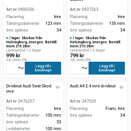
Art.nr
:
0406506
Art.nr
:
0437263
Placering
:
Inre
Placering
:
Inre
Tätningsdiameter
:
123 mm
Tätningsdiameter
:
130 mm
Inre splines
:
34
Inre splines
:
34
I lager. Skickas från
I lager. Skickas från
Helsingborg, imorgon. Beställ
Helsingborg, imorgon. Beställ
inom 21h 28m
inom 21h 28m
Leveranstid 1-2 dagar
Leveranstid 1-2 dagar
999 kr
799 kr
inkl. moms 25%
inkl. moms 25%
Lägg till i
Lägg till i
kundvagn
kundvagn
Drivknut Audi Seat Skoda VW
Audi A4 2.4 inre drivknut
inre
Art.nr
:
0476257
Art.nr
:
347559
Placering
:
Inre
Placering
:
Fram, Inre
Tätningsdiameter
:
100 mm
Inre splines
:
34
Inre splines
:
33
Leddiameter
:
100 mm