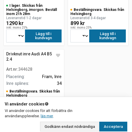
I lager. Skickas från
Helsingborg, imorgon. Beställ
Beställningsvara. Skickas från
inom 21h 28m
Helsingborg
Leveranstid 1-2 dagar
Leveranstid 3-4 dagar
1290 kr
899 kr
inkl. moms 25%
inkl. moms 25%
Lägg till i
Lägg till i
kundvagn
kundvagn
Drivknut inre Audi A4 B5 8D2
2.4
Art.nr
:
344628
Placering
:
Fram, Inre
Inre splines
:
34
Beställningsvara. Skickas från
Helsingborg
Leveranstid 3-4 dagar
Vi använder cookies
899 kr
🍪
inkl. moms 25%
Vi använder cookies för att förbättra din
Lägg till i
om vår integritetspolicy
användarupplevelse.
läs mer
.
kundvagn
Godkänn endast nödvändiga
Acceptera