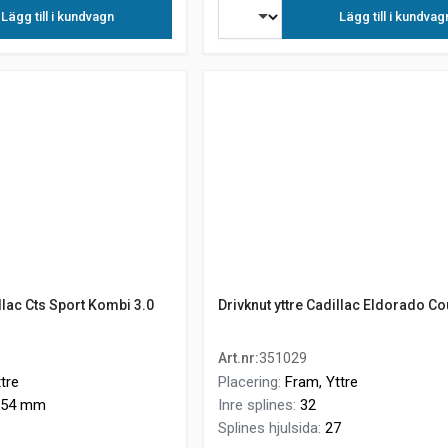
Lägg till i kundvagn
Lägg till i kundvag
illac Cts Sport Kombi 3.0
Drivknut yttre Cadillac Eldorado Co
Art.nr
:
351029
tre
Placering
:
Fram, Yttre
54 mm
Inre splines
:
32
Splines hjulsida
:
27