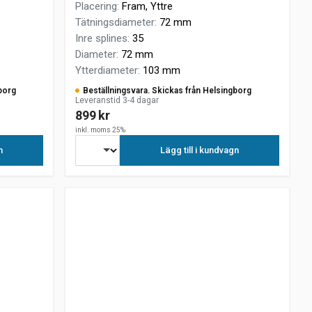
Placering
:
Fram, Yttre
Tätningsdiameter
:
72 mm
Inre splines
:
35
Diameter
:
72 mm
Ytterdiameter
:
103 mm
borg
Beställningsvara. Skickas från Helsingborg
Leveranstid 3-4 dagar
899 kr
inkl. moms 25%
n
Lägg till i kundvagn