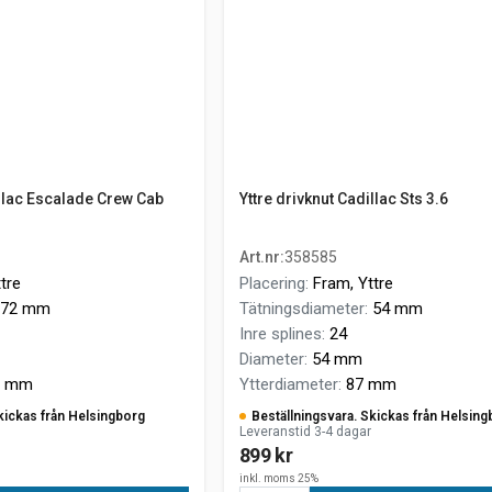
illac Escalade Crew Cab
Yttre drivknut Cadillac Sts 3.6
Art.nr
:
358585
tre
Placering
:
Fram, Yttre
72 mm
Tätningsdiameter
:
54 mm
Inre splines
:
24
Diameter
:
54 mm
3 mm
Ytterdiameter
:
87 mm
kickas från Helsingborg
Beställningsvara. Skickas från Helsing
Leveranstid 3-4 dagar
899 kr
inkl. moms 25%