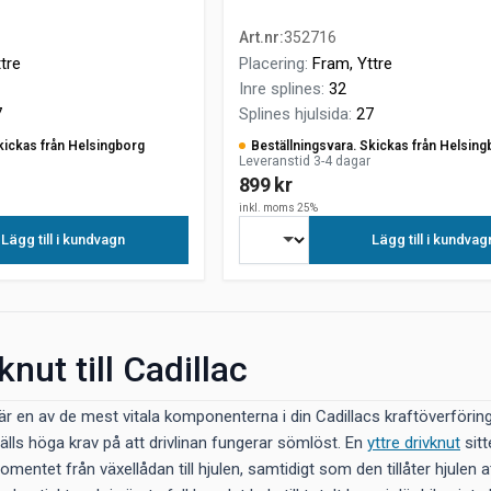
Art.nr
:
352716
tre
Placering
:
Fram, Yttre
Inre splines
:
32
7
Splines hjulsida
:
27
kickas från Helsingborg
Beställningsvara. Skickas från Helsing
Leveranstid 3-4 dagar
899 kr
inkl. moms 25%
Lägg till i kundvagn
Lägg till i kundvag
knut till Cadillac
 är en av de mest vitala komponenterna i din Cadillacs kraftöverförin
tälls höga krav på att drivlinan fungerar sömlöst. En
yttre drivknut
sitt
omentet från växellådan till hjulen, samtidigt som den tillåter hjule