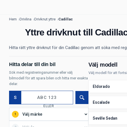
Hem
Drivlina
Drivknut yttre
Cadillac
Yttre drivknut till Cadilla
Hitta rätt yttre drivknut för din Cadillac genom att söka med 
Hitta delar till din bil
Välj modell
Sök med registreringsnummer eller välj
Välj modell för att fort
bilmodell för att spara bilen och hitta mer exakta
delar.
Eldorado
S
Sök
Escalade
ELLER
1
Seville Sedan