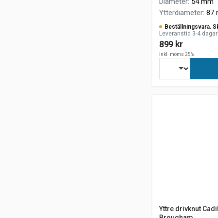
Diameter
:
54 mm
Ytterdiameter
:
87
Beställningsvara. S
Leveranstid 3-4 dagar
899 kr
inkl. moms 25%
Yttre drivknut Cad
Brougham