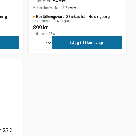
Diameter
:
54 mm
Ytterdiameter
:
87 mm
borg
Beställningsvara. Skickas från Helsingborg
Leveranstid 3-4 dagar
899 kr
inkl. moms 25%
n
Lägg till i kundvagn
n 5.7 D