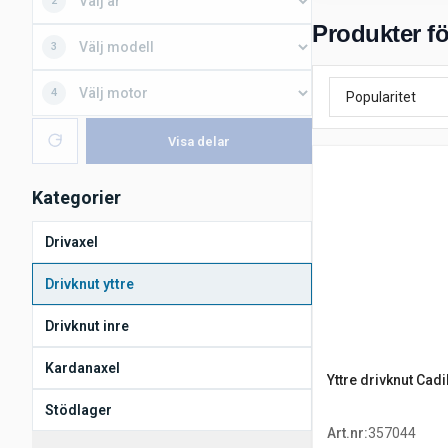
2
Produkter för
3
4
Visa delar
Kategorier
Drivaxel
Drivknut yttre
Drivknut inre
Kardanaxel
Yttre drivknut Cad
Stödlager
Art.nr
:
357044