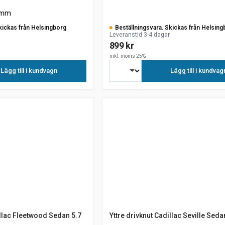
 mm
kickas från Helsingborg
Beställningsvara. Skickas från Helsing
Leveranstid 3-4 dagar
899 kr
inkl. moms 25%
Lägg till i kundvagn
Lägg till i kundvag
illac Fleetwood Sedan 5.7
Yttre drivknut Cadillac Seville Seda