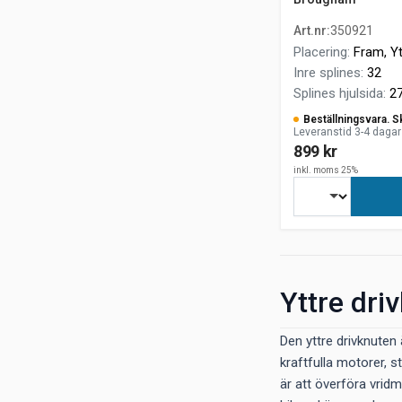
Art.nr
:
350921
Placering
:
Fram, Yt
Inre splines
:
32
Splines hjulsida
:
2
Beställningsvara. S
Leveranstid 3-4 dagar
899 kr
inkl. moms 25%
Yttre driv
Den yttre drivknuten
kraftfulla motorer, s
är att överföra vridm