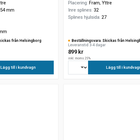
tre
Placering
:
Fram, Yttre
54 mm
Inre splines
:
32
Splines hjulsida
:
27
 mm
kickas från Helsingborg
Beställningsvara. Skickas från Helsing
Leveranstid 3-4 dagar
899 kr
inkl. moms 25%
Lägg till i kundvagn
Lägg till i kundvag