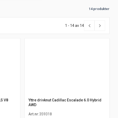
14 produkter
1 - 14 av 14
LS V8
Yttre drivknut Cadillac Escalade 6.0 Hybrid
AWD
Art.nr
:
359318