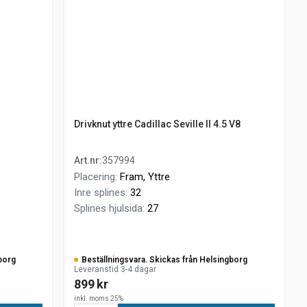
Drivknut yttre Cadillac Seville II 4.5 V8
Art.nr
:
357994
Placering
:
Fram, Yttre
Inre splines
:
32
Splines hjulsida
:
27
borg
Beställningsvara. Skickas från Helsingborg
Leveranstid 3-4 dagar
899 kr
inkl. moms 25%