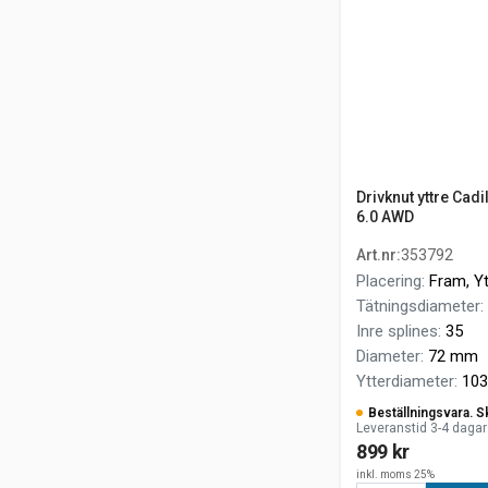
Drivknut yttre Cad
6.0 AWD
Art.nr
:
353792
Placering
:
Fram, Yt
Tätningsdiameter
:
Inre splines
:
35
Diameter
:
72 mm
Ytterdiameter
:
10
Beställningsvara. S
Leveranstid 3-4 dagar
899 kr
inkl. moms 25%