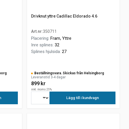
Drivknut yttre Cadillac Eldorado 4.6
Art.nr
:
350711
Placering
:
Fram, Yttre
Inre splines
:
32
Splines hjulsida
:
27
borg
Beställningsvara. Skickas från Helsingborg
Leveranstid 3-4 dagar
899 kr
inkl. moms 25%
n
Lägg till i kundvagn