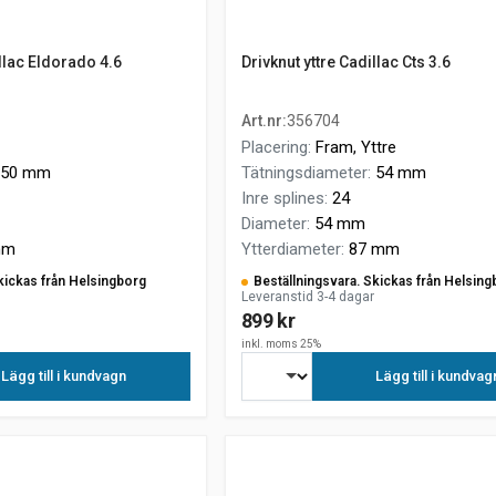
illac Eldorado 4.6
Drivknut yttre Cadillac Cts 3.6
Art.nr
:
356704
Placering
:
Fram, Yttre
50 mm
Tätningsdiameter
:
54 mm
Inre splines
:
24
Diameter
:
54 mm
mm
Ytterdiameter
:
87 mm
kickas från Helsingborg
Beställningsvara. Skickas från Helsing
Leveranstid 3-4 dagar
899 kr
inkl. moms 25%
Lägg till i kundvagn
Lägg till i kundvag