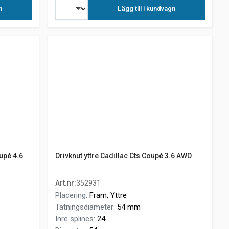
n
Lägg till i kundvagn
upé 4.6
Drivknut yttre Cadillac Cts Coupé 3.6 AWD
Art.nr
:
352931
Placering
:
Fram, Yttre
Tätningsdiameter
:
54 mm
Inre splines
:
24