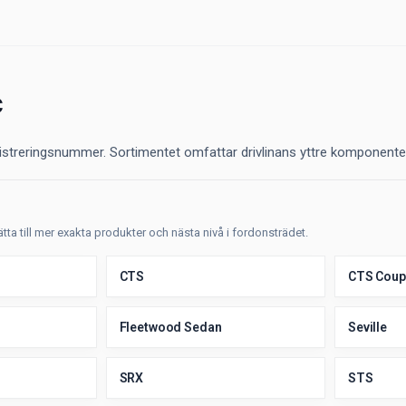
c
registreringsnummer. Sortimentet omfattar drivlinans yttre komponent
sätta till mer exakta produkter och nästa nivå i fordonsträdet.
CTS
CTS Coup
Fleetwood Sedan
Seville
SRX
STS