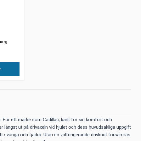
borg
n
g. För ett märke som Cadillac, känt för sin komfort och
er längst ut på drivaxeln vid hjulet och dess huvudsakliga uppgift
n att svänga och fjädra. Utan en välfungerande drivknut försämras