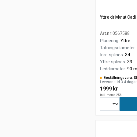
Yttre drivknut Cad
Art.nr
:
0567588
Placering
:
Yttre
Tätningsdiameter
:
Inre splines
:
34
Yttre splines
:
33
Leddiameter
:
90 
Beställningsvara. S
Leveranstid 3-4 dagar
1999 kr
inkl. moms 25%