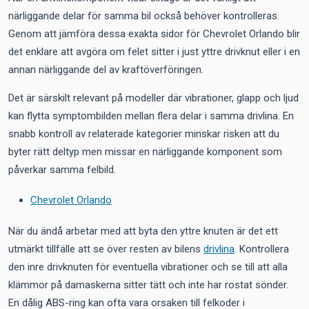
närliggande delar för samma bil också behöver kontrolleras.
Genom att jämföra dessa exakta sidor för Chevrolet Orlando blir
det enklare att avgöra om felet sitter i just yttre drivknut eller i en
annan närliggande del av kraftöverföringen.
Det är särskilt relevant på modeller där vibrationer, glapp och ljud
kan flytta symptombilden mellan flera delar i samma drivlina. En
snabb kontroll av relaterade kategorier minskar risken att du
byter rätt deltyp men missar en närliggande komponent som
påverkar samma felbild.
Chevrolet Orlando
När du ändå arbetar med att byta den yttre knuten är det ett
utmärkt tillfälle att se över resten av bilens
drivlina
. Kontrollera
den inre drivknuten för eventuella vibrationer och se till att alla
klämmor på damaskerna sitter tätt och inte har rostat sönder.
En dålig ABS-ring kan ofta vara orsaken till felkoder i