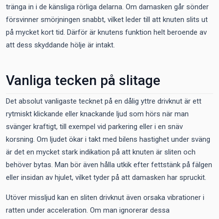
tränga in i de känsliga rörliga delarna. Om damasken går sönder
försvinner smörjningen snabbt, vilket leder till att knuten slits ut
på mycket kort tid. Därför är knutens funktion helt beroende av
att dess skyddande hölje är intakt.
Vanliga tecken på slitage
Det absolut vanligaste tecknet på en dålig yttre drivknut är ett
rytmiskt klickande eller knackande ljud som hörs när man
svänger kraftigt, till exempel vid parkering eller i en snäv
korsning. Om ljudet ökar i takt med bilens hastighet under sväng
är det en mycket stark indikation på att knuten är sliten och
behöver bytas. Man bör även hålla utkik efter fettstänk på fälgen
eller insidan av hjulet, vilket tyder på att damasken har spruckit.
Utöver missljud kan en sliten drivknut även orsaka vibrationer i
ratten under acceleration. Om man ignorerar dessa