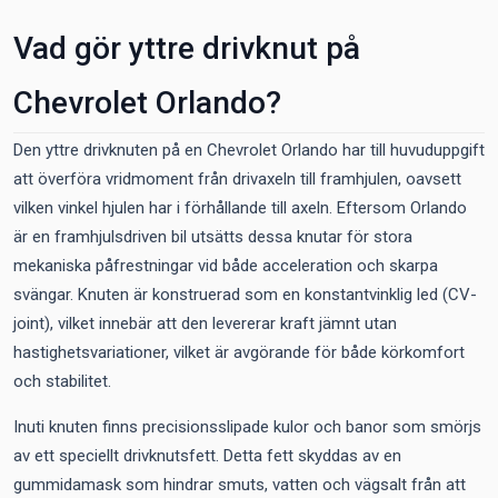
Vad gör yttre drivknut på
Chevrolet Orlando?
Den yttre drivknuten på en Chevrolet Orlando har till huvuduppgift
att överföra vridmoment från drivaxeln till framhjulen, oavsett
vilken vinkel hjulen har i förhållande till axeln. Eftersom Orlando
är en framhjulsdriven bil utsätts dessa knutar för stora
mekaniska påfrestningar vid både acceleration och skarpa
svängar. Knuten är konstruerad som en konstantvinklig led (CV-
joint), vilket innebär att den levererar kraft jämnt utan
hastighetsvariationer, vilket är avgörande för både körkomfort
och stabilitet.
Inuti knuten finns precisionsslipade kulor och banor som smörjs
av ett speciellt drivknutsfett. Detta fett skyddas av en
gummidamask som hindrar smuts, vatten och vägsalt från att