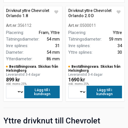
Drivknut yttre Chevrolet
Drivknut yttre Chevrolet
Orlando 1.8
Orlando 2.0 D
Art.nr
:
356112
Art.nr
:
0500011
Placering
:
Fram, Yttre
Placering
:
Yttre
Tätningsdiameter
:
54 mm
Tätningsdiameter
:
59 mm
Inre splines
:
31
Inre splines
:
34
Diameter
:
54 mm
Yttre splines
:
30
Ytterdiameter
:
86 mm
Beställningsvara. Skickas från
Beställningsvara. Skickas från
Helsingborg
Helsingborg
Leveranstid 3-4 dagar
Leveranstid 3-4 dagar
899 kr
1690 kr
inkl. moms 25%
inkl. moms 25%
Lägg till i
Lägg till i
kundvagn
kundvagn
Yttre drivknut till Chevrolet