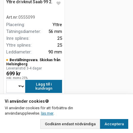
Yttre drivknut Saab 99 2.0 GL
Art.nr
:
0555099
Placering
:
Yttre
Tätningsdiameter
:
56 mm
Inre splines
:
25
Yttre splines
:
25
Leddiameter
:
90 mm
Beställningsvara. Skickas från
Helsingborg
Leveranstid 3-4 dagar
699 kr
inkl. moms 25%
Lägg till i
kundvagn
Vi använder cookies
🍪
Vi använder cookies för att förbättra din
om vår integritetspolicy
användarupplevelse.
läs mer
.
Godkänn endast nödvändiga
Acceptera