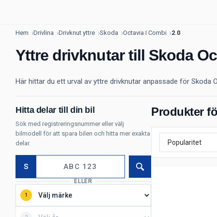
Hem
Drivlina
Drivknut yttre
Skoda
Octavia I Combi
2.0
Yttre drivknutar till Skoda O
Här hittar du ett urval av yttre drivknutar anpassade för Skoda 
Hitta delar till din bil
Produkter fö
Sök med registreringsnummer eller välj
bilmodell för att spara bilen och hitta mer exakta
delar.
S
Sök
ELLER
1