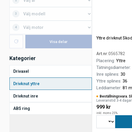
2
3
4
Yttre drivknut Sko
Visa delar
Art.nr
:
0565782
Kategorier
Placering
:
Yttre
Tätningsdiameter
:
Drivaxel
Inre splines
:
30
Yttre splines
:
36
Drivknut yttre
Leddiameter
:
81 
Drivknut inre
Beställningsvara. S
Leveranstid 3-4 dagar
999 kr
ABS ring
inkl. moms 25%