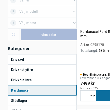
2
3
4
Kardanaxel Ford R
Visa delar
mm
Art.nr
:
0295175
Kategorier
Totallängd
:
685 m
Drivaxel
Drivknut yttre
Beställningsvara. S
Leveranstid 3-4 dagar
Drivknut inre
7499 kr
inkl. moms 25%
Kardanaxel
Stödlager