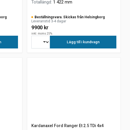
Totallängd
:
1 422 mm
borg
Beställningsvara. Skickas från Helsingborg
Leveranstid 3-4 dagar
9900 kr
inkl. moms 25%
n
Lägg till i kundvagn
Kardanaxel Ford Ranger Et 2.5 TDi 4x4