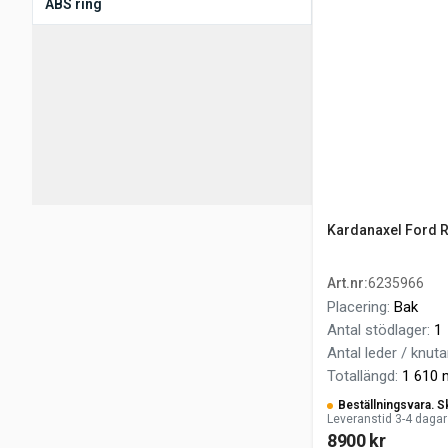
ABS ring
Kardanaxel Ford 
Art.nr
:
6235966
Placering
:
Bak
Antal stödlager
:
1
Antal leder / knuta
Totallängd
:
1 610
Beställningsvara. S
Leveranstid 3-4 dagar
8900 kr