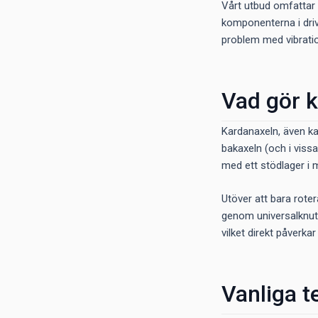
Vårt utbud omfattar 
komponenterna i drivl
problem med vibration
Vad gör 
Kardanaxeln, även kal
bakaxeln (och i viss
med ett stödlager i 
Utöver att bara rote
genom universalknutar
vilket direkt påverka
Vanliga t