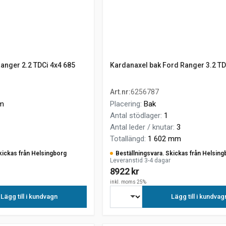
anger 2.2 TDCi 4x4 685
Kardanaxel bak Ford Ranger 3.2 TD
Art.nr
:
6256787
m
Placering
:
Bak
Antal stödlager
:
1
Antal leder / knutar
:
3
Totallängd
:
1 602 mm
kickas från Helsingborg
Beställningsvara. Skickas från Helsing
Leveranstid 3-4 dagar
8922 kr
inkl. moms 25%
Lägg till i kundvagn
Lägg till i kundvag