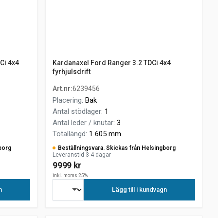
Ci 4x4
Kardanaxel Ford Ranger 3.2 TDCi 4x4
fyrhjulsdrift
Art.nr
:
6239456
Placering
:
Bak
Antal stödlager
:
1
Antal leder / knutar
:
3
Totallängd
:
1 605 mm
borg
Beställningsvara. Skickas från Helsingborg
Leveranstid 3-4 dagar
9999 kr
inkl. moms 25%
n
Lägg till i kundvagn