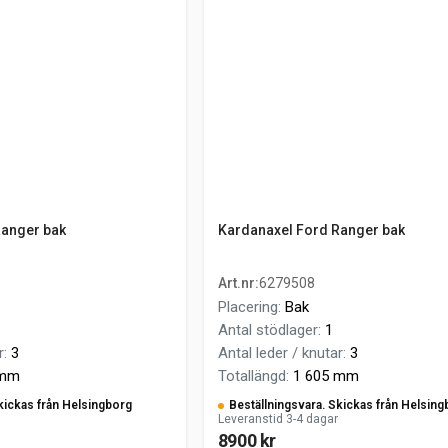
Ranger bak
Kardanaxel Ford Ranger bak
Art.nr
:
6279508
Placering
:
Bak
Antal stödlager
:
1
r
:
3
Antal leder / knutar
:
3
 mm
Totallängd
:
1 605 mm
kickas från Helsingborg
Beställningsvara. Skickas från Helsing
Leveranstid 3-4 dagar
8900 kr