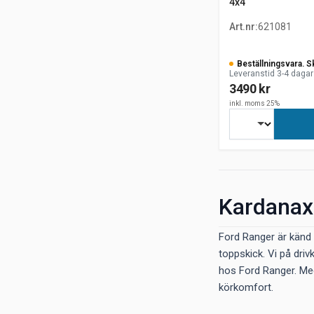
4x4
Art.nr
:
621081
Beställningsvara. S
Leveranstid 3-4 dagar
3490 kr
inkl. moms 25%
Kardanaxe
Ford Ranger är känd 
toppskick. Vi på driv
hos Ford Ranger. Med 
körkomfort.