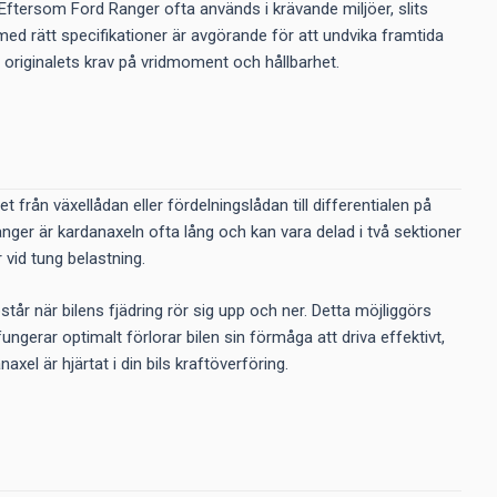
ftersom Ford Ranger ofta används i krävande miljöer, slits
med rätt specifikationer är avgörande för att undvika framtida
r originalets krav på vridmoment och hållbarhet.
 från växellådan eller fördelningslådan till differentialen på
anger är kardanaxeln ofta lång och kan vara delad i två sektioner
vid tung belastning.
år när bilens fjädring rör sig upp och ner. Detta möjliggörs
ngerar optimalt förlorar bilen sin förmåga att driva effektivt,
el är hjärtat i din bils kraftöverföring.