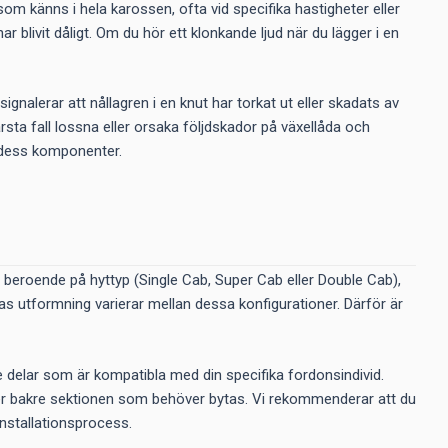
som känns i hela karossen, ofta vid specifika hastigheter eller
ar blivit dåligt. Om du hör ett klonkande ljud när du lägger i en
ignalerar att nållagren i en knut har torkat ut eller skadats av
ärsta fall lossna eller orsaka följdskador på växellåda och
ler dess komponenter.
r beroende på hyttyp (Single Cab, Super Cab eller Double Cab),
as utformning varierar mellan dessa konfigurationer. Därför är
de delar som är kompatibla med din specifika fordonsindivid.
eller bakre sektionen som behöver bytas. Vi rekommenderar att du
installationsprocess.