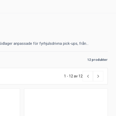
dlager anpassade för fyrhjulsdrivna pick-ups, från...
12 produkter
1 - 12 av 12