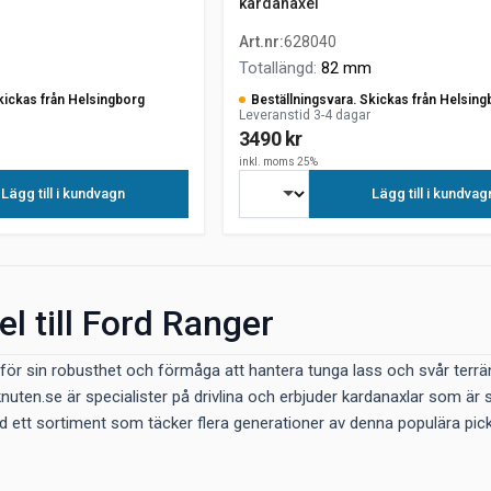
kardanaxel
Art.nr
:
628040
Totallängd
:
82 mm
kickas från Helsingborg
Beställningsvara. Skickas från Helsing
Leveranstid 3-4 dagar
3490 kr
inkl. moms 25%
Lägg till i kundvagn
Lägg till i kundvag
l till Ford Ranger
för sin robusthet och förmåga att hantera tunga lass och svår terräng
knuten.se är specialister på drivlina och erbjuder kardanaxlar som är
ett sortiment som täcker flera generationer av denna populära pickup,