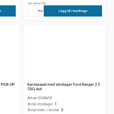
inkl. moms 25%
n
Lägg till i kundvagn
4 PICK-UP
Kardanaxel med stödlager Ford Ranger 2.5
TDCi 4x4
Art.nr
:
0248609
Antal stödlager
:
1
Antal leder / knutar
:
3