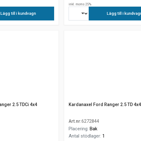
inkl. moms 25%
Lägg till i kundvagn
Lägg till i kundvag
anger 2.5 TDCi 4x4
Kardanaxel Ford Ranger 2.5 TD 4x
Art.nr
:
6272844
Placering
:
Bak
Antal stödlager
:
1