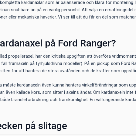
kompletta kardanaxlar som är balanserade och klara för montering. E
inan snabbare än på en vanlig personbil. Att välja en ersättningsdel 
er eller mekaniska haverier. Vi ser till att du får en del som matcha
kardanaxel på Ford Ranger?
lad propelleraxel, har den kritiska uppgiften att överföra vridmomentet
a fall framaxeln på fyrhjulsdrivna modeller). På en pickup som Ford R
mitten för att hantera de stora avstånden och de krafter som uppstår 
ra måste kardanaxeln även kunna hantera vinkelförändringar som uppst
, även kallade kors, som sitter i axelns ändar. Om kardanaxeln inte fu
r både bränsleförbrukning och framkomlighet. En välfungerande kardanax
ecken på slitage