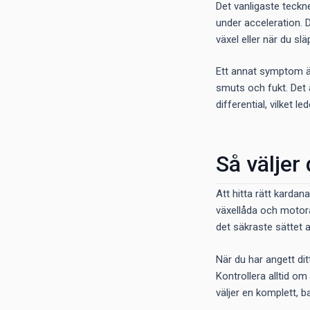
Det vanligaste teckne
under acceleration. D
växel eller när du sl
Ett annat symptom är 
smuts och fukt. Det ä
differential, vilket l
Så väljer
Att hitta rätt karda
växellåda och motora
det säkraste sättet a
När du har angett di
Kontrollera alltid o
väljer en komplett, b