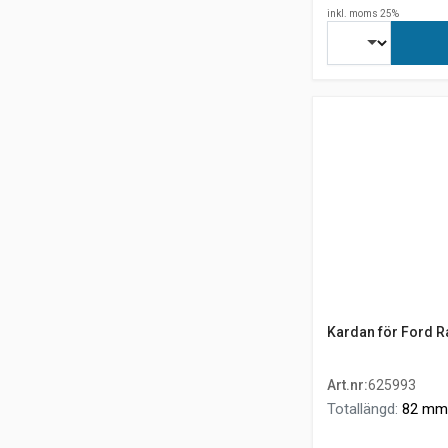
inkl. moms 25%
Kardan för Ford R
Art.nr
:
625993
Totallängd
:
82 mm