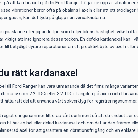
t på att kardanaxeln på din Ford Ranger börjar ge upp är vibrationer 
essa vibrationer beror ofta på obalans i axeln eller att ett stödlager h
äpper gasen, kan det tyda på glapp i universalknutarna.
gnisslande eller pipande ljud som följer bilens hastighet, vilket ofta s
r viktigt att inte ignorera dessa tecken. En defekt kardanaxel kan i v
eder till betydligt dyrare reparationer än ett proaktivt byte av axeln el
 du rätt kardanaxel
naxel till Ford Ranger kan vara utmanande då det finns många variante
lternativ som 2.2 TDCi eller 3.2 TDCi. Längden på axeln och flänsarn
tt hitta rätt del att använda vårt sökverktyg för registreringsnummer.
tt registreringsnummer filtreras vårt sortiment så att du endast ser 
m din bil har en hel eller delad kardanaxel och om det är den främre 
alanserad axel för att garantera en vibrationsfri gång och en enklare 