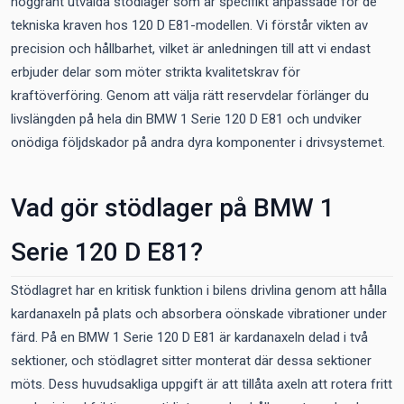
noggrant utvalda stödlager som är specifikt anpassade för de
tekniska kraven hos 120 D E81-modellen. Vi förstår vikten av
precision och hållbarhet, vilket är anledningen till att vi endast
erbjuder delar som möter strikta kvalitetskrav för
kraftöverföring. Genom att välja rätt reservdelar förlänger du
livslängden på hela din BMW 1 Serie 120 D E81 och undviker
onödiga följdskador på andra dyra komponenter i drivsystemet.
Vad gör stödlager på BMW 1
Serie 120 D E81?
Stödlagret har en kritisk funktion i bilens drivlina genom att hålla
kardanaxeln på plats och absorbera oönskade vibrationer under
färd. På en BMW 1 Serie 120 D E81 är kardanaxeln delad i två
sektioner, och stödlagret sitter monterat där dessa sektioner
möts. Dess huvudsakliga uppgift är att tillåta axeln att rotera fritt