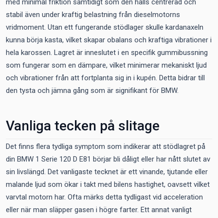
med minimal friktion samtidigt som den hålls centrerad och
stabil även under kraftig belastning från dieselmotorns
vridmoment. Utan ett fungerande stödlager skulle kardanaxeln
kunna börja kasta, vilket skapar obalans och kraftiga vibrationer i
hela karossen. Lagret är inneslutet i en specifik gummibussning
som fungerar som en dämpare, vilket minimerar mekaniskt ljud
och vibrationer från att fortplanta sig in i kupén. Detta bidrar till
den tysta och jämna gång som är signifikant för BMW.
Vanliga tecken på slitage
Det finns flera tydliga symptom som indikerar att stödlagret på
din BMW 1 Serie 120 D E81 börjar bli dåligt eller har nått slutet av
sin livslängd. Det vanligaste tecknet är ett vinande, tjutande eller
malande ljud som ökar i takt med bilens hastighet, oavsett vilket
varvtal motorn har. Ofta märks detta tydligast vid acceleration
eller när man släpper gasen i högre farter. Ett annat vanligt