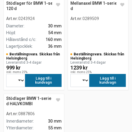
Stödlager för BMW 1-serie
Mellanaxel BMW 1-serie 120
120 d
d
Art.nr
:
0243924
Art.nr
:
0289509
Diameter
:
30 mm
Höjd
:
54 mm
Hålavstånd c/c
:
160 mm
Lagertjocklek
:
36 mm
Beställningsvara. Skickas från
Beställningsvara. Skickas från
Helsingborg
Helsingborg
Leveranstid 3-4 dagar
Leveranstid 3-4 dagar
999 kr
1239 kr
inkl. moms 25%
inkl. moms 25%
Lägg till i
Lägg till i
kundvagn
kundvagn
Stödlager BMW 1-serie 120
d HALVKOMBI
Art.nr
:
0887806
Innerdiameter
:
30 mm
Ytterdiameter
:
55 mm