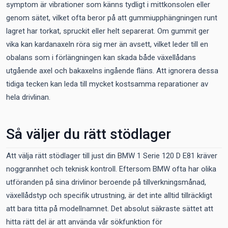
symptom är vibrationer som känns tydligt i mittkonsolen eller
genom sätet, vilket ofta beror på att gummiupphängningen runt
lagret har torkat, spruckit eller helt separerat. Om gummit ger
vika kan kardanaxeln röra sig mer än avsett, vilket leder till en
obalans som i förlängningen kan skada både växellådans
utgående axel och bakaxelns ingående fläns. Att ignorera dessa
tidiga tecken kan leda till mycket kostsamma reparationer av
hela drivlinan.
Så väljer du rätt stödlager
Att välja rätt stödlager till just din BMW 1 Serie 120 D E81 kräver
noggrannhet och teknisk kontroll. Eftersom BMW ofta har olika
utföranden på sina drivlinor beroende på tillverkningsmånad,
växellådstyp och specifik utrustning, är det inte alltid tillräckligt
att bara titta på modellnamnet. Det absolut säkraste sättet att
hitta rätt del är att använda vår sökfunktion för