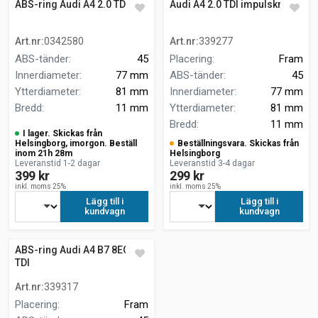
ABS-ring Audi A4 2.0 TDI
Audi A4 2.0 TDI impulskrans
Art.nr
:
0342580
Art.nr
:
339277
ABS-tänder
:
45
Placering
:
Fram
Innerdiameter
:
77 mm
ABS-tänder
:
45
Ytterdiameter
:
81 mm
Innerdiameter
:
77 mm
Bredd
:
11 mm
Ytterdiameter
:
81 mm
Bredd
:
11 mm
I lager. Skickas från
Helsingborg, imorgon. Beställ
Beställningsvara. Skickas från
inom 21h 28m
Helsingborg
Leveranstid 1-2 dagar
Leveranstid 3-4 dagar
399 kr
299 kr
inkl. moms 25%
inkl. moms 25%
Lägg till i
Lägg till i
kundvagn
kundvagn
ABS-ring Audi A4 B7 8EC 2.0
TDI
Art.nr
:
339317
Placering
:
Fram