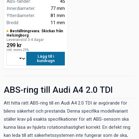
ABS-tänder
:
45
Innerdiameter
:
77 mm
Ytterdiameter
:
81 mm
Bredd
:
11 mm
Beställningsvara. Skickas från
Helsingborg
Leveranstid 3-4 dagar
299 kr
inkl. moms 25%
Lägg till i
kundvagn
ABS-ring till Audi A4 2.0 TDI
Att hitta rätt ABS-ring till en Audi A4 2.0 TDI är avgörande för
bilens säkerhet och prestanda. Denna specifika modellvariant
ställer krav på exakta specifikationer för att ABS-sensorn ska
kunna läsa av hjulets rotationshastighet korrekt. En defekt ring
kan leda till att säkerhetssystemen inte fungerar som de ska,