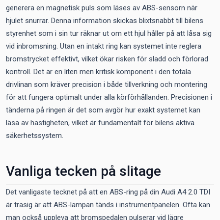
generera en magnetisk puls som läses av ABS-sensorn när
hjulet snurrar. Denna information skickas blixtsnabbt till bilens
styrenhet som i sin tur räknar ut om ett hjul håller på att låsa sig
vid inbromsning. Utan en intakt ring kan systemet inte reglera
bromstrycket effektivt, vilket ökar risken för sladd och förlorad
kontroll. Det är en liten men kritisk komponent i den totala
drivlinan som kräver precision i både tillverkning och montering
för att fungera optimalt under alla körförhållanden. Precisionen i
tänderna på ringen är det som avgör hur exakt systemet kan
läsa av hastigheten, vilket är fundamentalt för bilens aktiva
säkerhetssystem.
Vanliga tecken på slitage
Det vanligaste tecknet på att en ABS-ring på din Audi A4 2.0 TDI
är trasig är att ABS-lampan tänds i instrumentpanelen. Ofta kan
man också uppleva att bromspedalen pulserar vid lägre