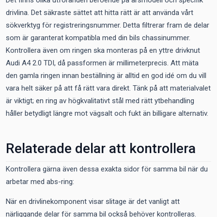
Det finns olika utföranden beroende på årsmodell och specifik
drivlina. Det säkraste sättet att hitta rätt är att använda vårt
sökverktyg för registreringsnummer. Detta filtrerar fram de delar
som är garanterat kompatibla med din bils chassinummer.
Kontrollera även om ringen ska monteras på en yttre drivknut
Audi A4 2.0 TDI, då passformen är millimeterprecis. Att mäta
den gamla ringen innan beställning är alltid en god idé om du vill
vara helt säker på att få rätt vara direkt. Tänk på att materialvalet
är viktigt; en ring av högkvalitativt stål med rätt ytbehandling
håller betydligt längre mot vägsalt och fukt än billigare alternativ.
Relaterade delar att kontrollera
Kontrollera gärna även dessa exakta sidor för samma bil när du
arbetar med abs-ring:
När en drivlinekomponent visar slitage är det vanligt att
närliggande delar för samma bil också behöver kontrolleras.