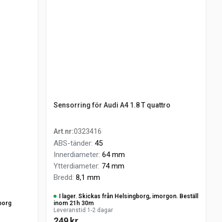
Sensorring för Audi A4 1.8 T quattro
Art.nr
:
0323416
ABS-tänder
:
45
Innerdiameter
:
64 mm
Ytterdiameter
:
74 mm
Bredd
:
8,1 mm
I lager. Skickas från Helsingborg, imorgon. Beställ
borg
inom 21h 30m
Leveranstid 1-2 dagar
249 kr