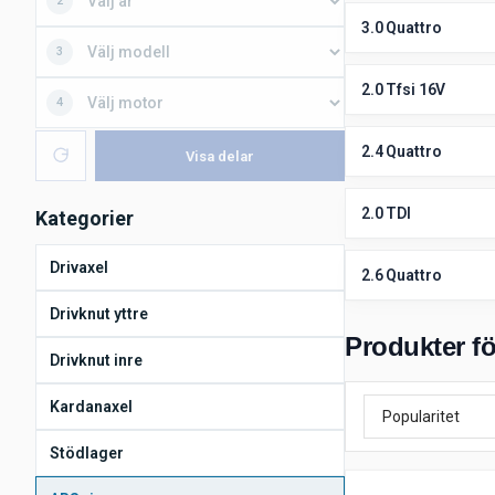
2
3.0 Quattro
3
2.0 Tfsi 16V
4
2.4 Quattro
Visa delar
2.0 TDI
Kategorier
Drivaxel
2.6 Quattro
Drivknut yttre
Produkter fö
Drivknut inre
Kardanaxel
Stödlager