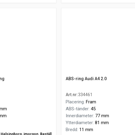
ing
ABS-ring Audi A4 2.0
Art.nr
:
334461
Placering
:
Fram
 mm
ABS-tänder
:
45
 mm
Innerdiameter
:
77 mm
Ytterdiameter
:
81 mm
Bredd
:
11 mm
ån Helsingborg, imorgon. Beställ