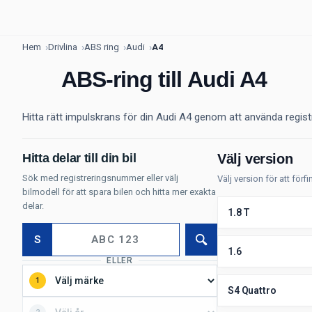
Hem
Drivlina
ABS ring
Audi
A4
ABS-ring till Audi A4
Hitta rätt impulskrans för din Audi A4 genom att använda regist
Hitta delar till din bil
Välj version
Sök med registreringsnummer eller välj
Välj version för att för
bilmodell för att spara bilen och hitta mer exakta
delar.
1.8 T
S
Sök
1.6
ELLER
1
S4 Quattro