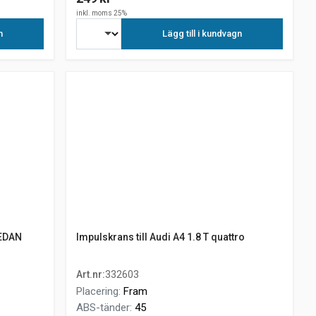
inkl. moms 25%
n
Lägg till i kundvagn
SEDAN
Impulskrans till Audi A4 1.8 T quattro
Art.nr
:
332603
Placering
:
Fram
ABS-tänder
:
45