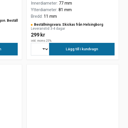
Innerdiameter
:
77 mm
Ytterdiameter
:
81 mm
Bredd
:
11 mm
gon. Beställ
Beställningsvara. Skickas från Helsingborg
Leveranstid 3-4 dagar
299 kr
inkl. moms 25%
n
Lägg till i kundvagn