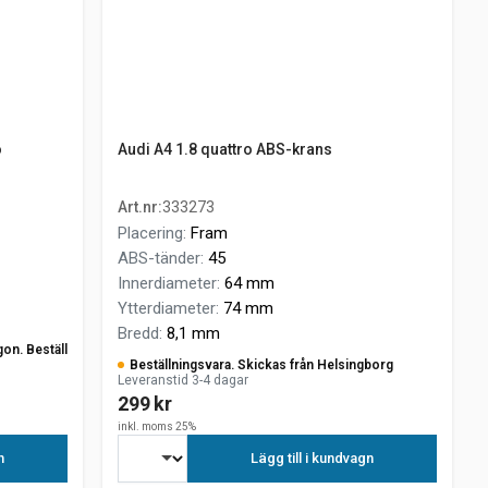
o
Audi A4 1.8 quattro ABS-krans
Art.nr
:
333273
Placering
:
Fram
ABS-tänder
:
45
Innerdiameter
:
64 mm
Ytterdiameter
:
74 mm
Bredd
:
8,1 mm
gon. Beställ
Beställningsvara. Skickas från Helsingborg
Leveranstid 3-4 dagar
299 kr
inkl. moms 25%
n
Lägg till i kundvagn