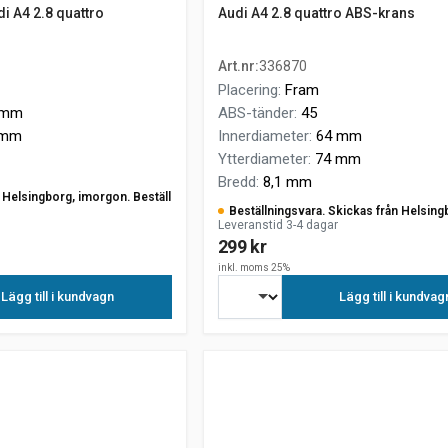
i A4 2.8 quattro
Audi A4 2.8 quattro ABS-krans
Art.nr
:
336870
Placering
:
Fram
 mm
ABS-tänder
:
45
 mm
Innerdiameter
:
64 mm
Ytterdiameter
:
74 mm
Bredd
:
8,1 mm
ån Helsingborg, imorgon. Beställ
Beställningsvara. Skickas från Helsing
Leveranstid 3-4 dagar
299 kr
inkl. moms 25%
Lägg till i kundvagn
Lägg till i kundvag