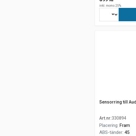
inkl. moms 25%
Sensorring till Aud
Art.nr
:
330894
Placering
:
Fram
ABS-tänder
:
45