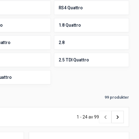
RS4 Quattro
ro
1.8 Quattro
uattro
2.8
2.5 TDI Quattro
uattro
99 produkter
1 - 24 av 99