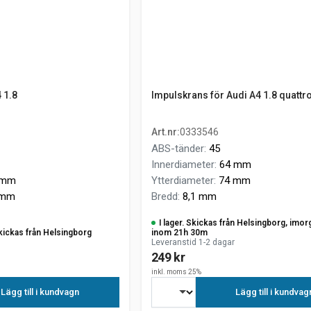
 1.8
Impulskrans för Audi A4 1.8 quattr
Art.nr
:
0333546
ABS-tänder
:
45
Innerdiameter
:
64 mm
 mm
Ytterdiameter
:
74 mm
 mm
Bredd
:
8,1 mm
I lager. Skickas från Helsingborg, imor
kickas från Helsingborg
inom 21h 30m
Leveranstid 1-2 dagar
249 kr
inkl. moms 25%
Lägg till i kundvagn
Lägg till i kundvag