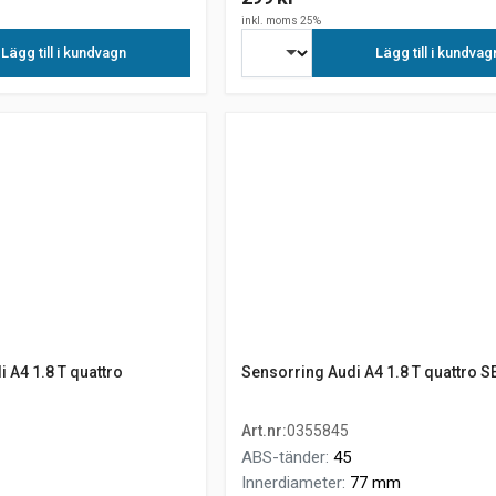
inkl. moms 25%
Lägg till i kundvagn
Lägg till i kundvag
i A4 1.8 T quattro
Sensorring Audi A4 1.8 T quattro 
Art.nr
:
0355845
ABS-tänder
:
45
Innerdiameter
:
77 mm