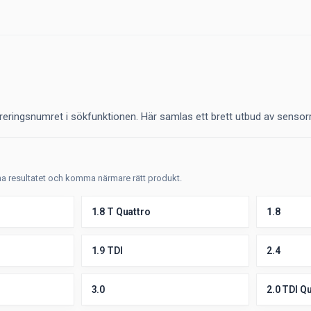
reringsnumret i sökfunktionen. Här samlas ett brett utbud av sensor
fina resultatet och komma närmare rätt produkt.
1.8 T Quattro
1.8
1.9 TDI
2.4
3.0
2.0 TDI Q