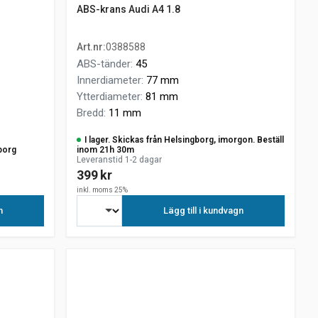
ABS-krans Audi A4 1.8
Art.nr
:
0388588
ABS-tänder
:
45
Innerdiameter
:
77 mm
Ytterdiameter
:
81 mm
Bredd
:
11 mm
I lager. Skickas från Helsingborg, imorgon. Beställ
borg
inom 21h 30m
Leveranstid 1-2 dagar
399 kr
inkl. moms 25%
n
Lägg till i kundvagn