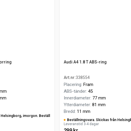
orring
Audi A4 1.8 T ABS-ring
Art.nr
:
338554
Placering
:
Fram
 mm
ABS-tänder
:
45
 mm
Innerdiameter
:
77 mm
Ytterdiameter
:
81 mm
Bredd
:
11 mm
ån Helsingborg, imorgon. Beställ
Beställningsvara. Skickas från Helsing
Leveranstid 3-4 dagar
299 kr