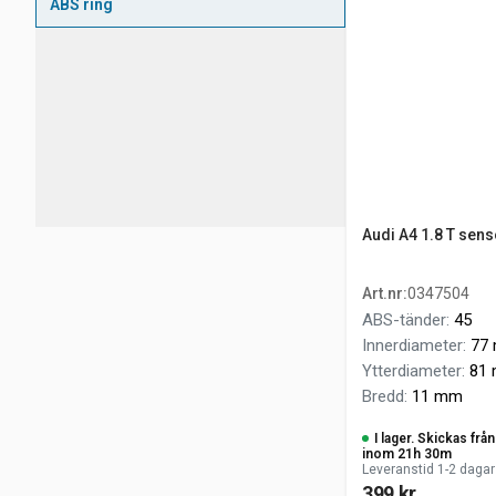
ABS ring
Audi A4 1.8 T sens
Art.nr
:
0347504
ABS-tänder
:
45
Innerdiameter
:
77
Ytterdiameter
:
81
Bredd
:
11 mm
I lager. Skickas fr
inom 21h 30m
Leveranstid 1-2 dagar
399 kr