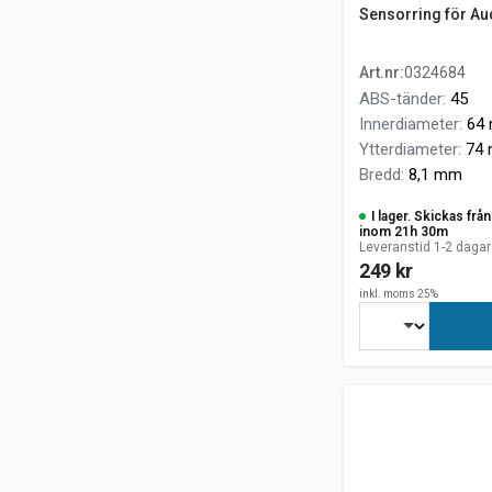
Sensorring för Aud
Art.nr
:
0324684
ABS-tänder
:
45
Innerdiameter
:
64
Ytterdiameter
:
74
Bredd
:
8,1 mm
I lager. Skickas fr
inom 21h 30m
Leveranstid 1-2 dagar
249 kr
inkl. moms 25%