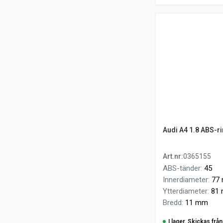
Audi A4 1.8 ABS-r
Art.nr
:
0365155
ABS-tänder
:
45
Innerdiameter
:
77
Ytterdiameter
:
81
Bredd
:
11 mm
I lager. Skickas fr