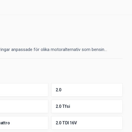
ringar anpassade för olika motoralternativ som bensin...
2.0
2.0 Tfsi
uattro
2.0 TDI 16V