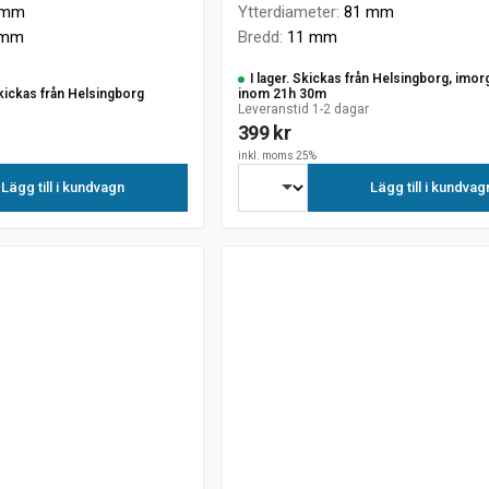
 mm
Ytterdiameter
:
81 mm
 mm
Bredd
:
11 mm
I lager. Skickas från Helsingborg, imor
kickas från Helsingborg
inom 21h 30m
Leveranstid 1-2 dagar
399 kr
inkl. moms 25%
Lägg till i kundvagn
Lägg till i kundvag