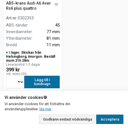
ABS-krans Audi A6 Avant
Rs6 plus quattro
Art.nr
:
0302353
ABS-tänder
:
45
Innerdiameter
:
77 mm
Ytterdiameter
:
81 mm
Bredd
:
11 mm
I lager. Skickas från
Helsingborg, imorgon. Beställ
inom 21h 28m
Leveranstid 1-2 dagar
399 kr
inkl. moms 25%
Lägg till i
kundvagn
Vi använder cookies
🍪
Vi använder cookies för att förbättra din
om vår integritetspolicy
användarupplevelse.
läs mer
.
Godkänn endast nödvändiga
Acceptera