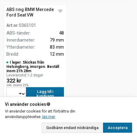
ABS ring BMW Mercedes
Ford Seat VW
Art.nr
:
0365101
ABS-tänder
:
48
Innerdiameter
:
79 mm
Ytterdiameter
:
83 mm
Bredd
:
12 mm
I lager. Skickas från
Helsingborg, imorgon. Beställ
inom 21h 28m
Leveranstid 1-2 dagar
322 kr
inkl. moms 25%
Lägg till i
kundvagn
Vi använder cookies
🍪
Vi använder cookies för att förbättra din
om vår integritetspolicy
användarupplevelse.
läs mer
.
Godkänn endast nödvändiga
Acceptera