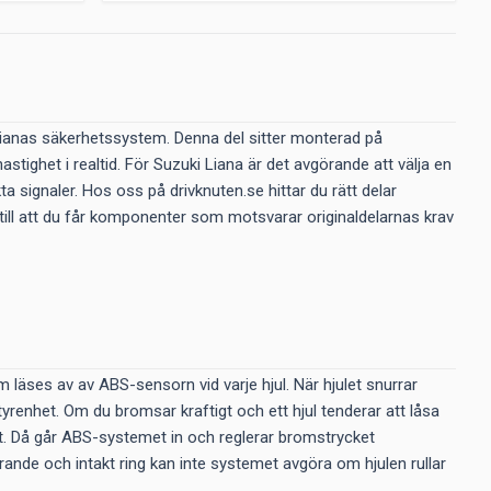
 Lianas säkerhetssystem. Denna del sitter monterad på
ighet i realtid. För Suzuki Liana är det avgörande att välja en
a signaler. Hos oss på drivknuten.se hittar du rätt delar
r till att du får komponenter som motsvarar originaldelarnas krav
läses av av ABS-sensorn vid varje hjul. När hjulet snurrar
styrenhet. Om du bromsar kraftigt och ett hjul tenderar att låsa
lt. Då går ABS-systemet in och reglerar bromstrycket
rande och intakt ring kan inte systemet avgöra om hjulen rullar