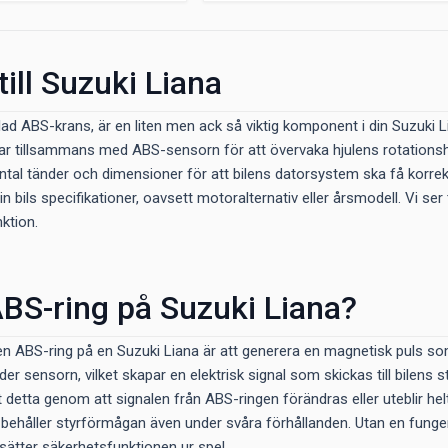
till Suzuki Liana
lad ABS-krans, är en liten men ack så viktig komponent i din Suzuki
ar tillsammans med ABS-sensorn för att övervaka hjulens rotationshast
ntal tänder och dimensioner för att bilens datorsystem ska få korrekt
n bils specifikationer, oavsett motoralternativ eller årsmodell. Vi se
ktion.
BS-ring på Suzuki Liana?
n ABS-ring på en Suzuki Liana är att generera en magnetisk puls som 
er sensorn, vilket skapar en elektrisk signal som skickas till bilens 
 detta genom att signalen från ABS-ringen förändras eller uteblir he
u behåller styrförmågan även under svåra förhållanden. Utan en funge
ket sätter säkerhetsfunktionen ur spel.