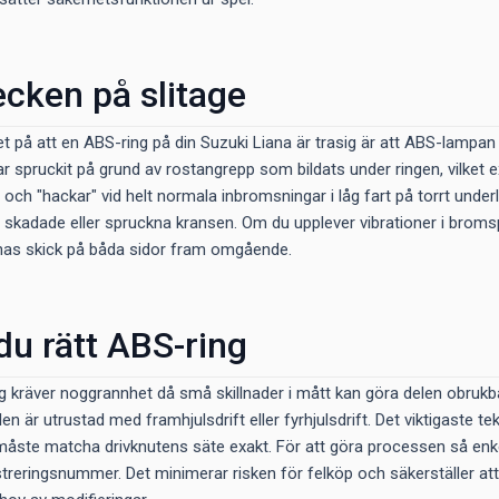
ecken på slitage
et på att en ABS-ring på din Suzuki Liana är trasig är att ABS-lampan
ar spruckit på grund av rostangrepp som bildats under ringen, vilket e
ch "hackar" vid helt normala inbromsningar i låg fart på torrt underl
n skadade eller spruckna kransen. Om du upplever vibrationer i bro
rnas skick på båda sidor fram omgående.
 du rätt ABS-ring
ing kräver noggrannhet då små skillnader i mått kan göra delen obrukb
n är utrustad med framhjulsdrift eller fyrhjulsdrift. Det viktigaste t
måste matcha drivknutens säte exakt. För att göra processen så enk
treringsnummer. Det minimerar risken för felköp och säkerställer att 