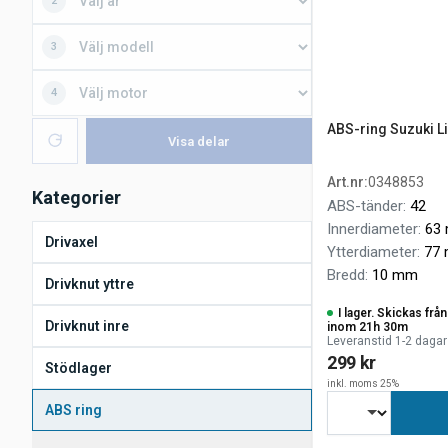
2
3
4
ABS-ring Suzuki Li
Visa delar
Art.nr
:
0348853
Kategorier
ABS-tänder
:
42
Innerdiameter
:
63
Drivaxel
Ytterdiameter
:
77
Bredd
:
10 mm
Drivknut yttre
I lager. Skickas fr
Drivknut inre
inom 21h 30m
Leveranstid 1-2 dagar
299 kr
Stödlager
inkl. moms 25%
ABS ring