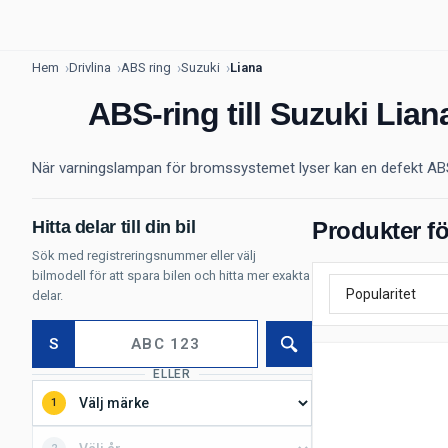
Hem
Drivlina
ABS ring
Suzuki
Liana
ABS-ring till Suzuki Lian
När varningslampan för bromssystemet lyser kan en defekt ABS-ri
Hitta delar till din bil
Produkter fö
Sök med registreringsnummer eller välj
bilmodell för att spara bilen och hitta mer exakta
delar.
S
Sök
ELLER
1