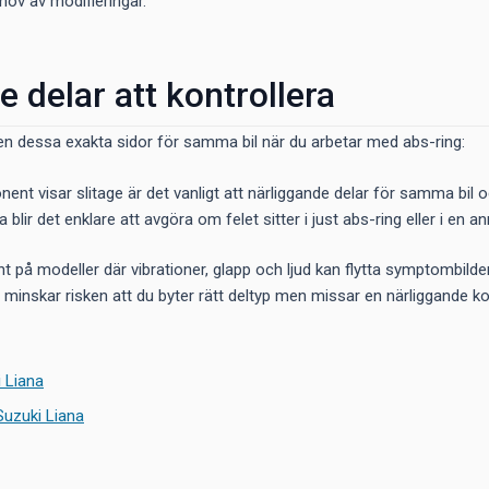
hov av modifieringar.
e delar att kontrollera
en dessa exakta sidor för samma bil när du arbetar med abs-ring:
nent visar slitage är det vanligt att närliggande delar för samma bi
a blir det enklare att avgöra om felet sitter i just abs-ring eller i en 
ant på modeller där vibrationer, glapp och ljud kan flytta symptombilde
r minskar risken att du byter rätt deltyp men missar en närliggande
i Liana
 Suzuki Liana