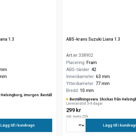
ana 1.3
ABS-krans Suzuki Liana 1.3
Art.nr
:
338902
Placering
:
Fram
 mm
ABS-tänder
:
42
 mm
Innerdiameter
:
63 mm
Ytterdiameter
:
77 mm
Bredd
:
10 mm
ån Helsingborg, imorgon. Beställ
Beställningsvara. Skickas från Helsing
Leveranstid 3-4 dagar
299 kr
inkl. moms 25%
Lägg till i kundvagn
Lägg till i kundvag