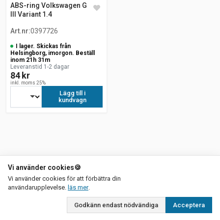
ABS-ring Volkswagen Golf
III Variant 1.4
Art.nr
:
0397726
I lager. Skickas från
Helsingborg, imorgon. Beställ
inom 21h 31m
Leveranstid 1-2 dagar
84 kr
inkl. moms 25%
Lägg till i
kundvagn
Vi använder cookies
🍪
Vi använder cookies för att förbättra din
om vår integritetspolicy
användarupplevelse.
läs mer
.
Godkänn endast nödvändiga
Acceptera