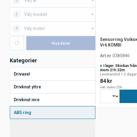
2
3
4
Sensorring Volksw
Visa delar
Vr6 KOMBI
Art.nr
:
0385846
Kategorier
I lager. Skickas fr
inom 21h 32m
Drivaxel
Leveranstid 1-2 dagar
84 kr
Drivknut yttre
inkl. moms 25%
Drivknut inre
ABS ring