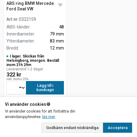
ABS ring BMW Mercedes
Ford Seat VW
Art.nr
:
0322159
ABS-tänder
:
48
Innerdiameter
:
79 mm
Ytterdiameter
:
83 mm
Bredd
:
12 mm
I lager. Skickas från
Helsingborg, imorgon. Beställ
inom 21h 29m
Leveranstid 1-2 dagar
322 kr
inkl. moms 25%
Lägg till i
kundvagn
Vi använder cookies
🍪
Vi använder cookies för att förbättra din
om vår integritetspolicy
användarupplevelse.
läs mer
.
Godkänn endast nödvändiga
Acceptera