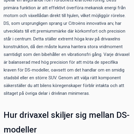
spelar en avgörande roll i fordonets kraftöverföring. Dess
primära funktion är att effektivt överföra mekanisk energi från
motorn och växellådan direkt till hjulen, vilket möjliggör rörelse.
DS, som ursprungligen sprang ur Citroëns innovativa arv, har
utvecklats till ett premiummärke där körkomfort och precision
står i centrum. Detta ställer extremt höga krav på drivaxelns
konstruktion, då den måste kunna hantera stora vridmoment
samtidigt som den bibehåller en vibrationsfri gång. Varje drivaxel
är balanserad med hög precision för att möta de specifika
kraven för DS-modeller, oavsett om det handlar om en smidig
stadsbil eller en större SUV. Genom att välja rätt komponent
säkerställer du att bilens köregenskaper förblir intakta och att
slitaget på övriga delar i drivlinan minimeras.
Hur drivaxel skiljer sig mellan DS-
modeller