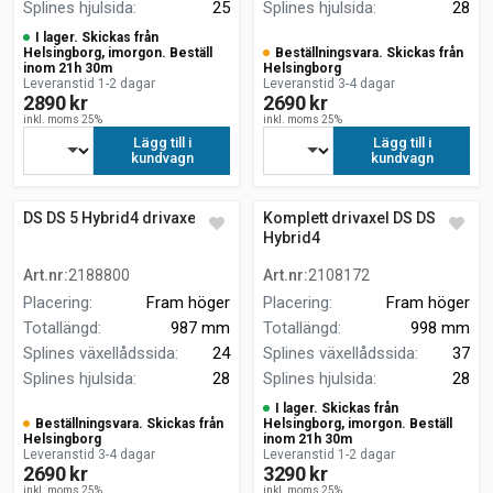
Splines hjulsida
:
25
Splines hjulsida
:
28
I lager. Skickas från
Helsingborg, imorgon. Beställ
Beställningsvara. Skickas från
inom 21h 30m
Helsingborg
Leveranstid 1-2 dagar
Leveranstid 3-4 dagar
2890 kr
2690 kr
inkl. moms 25%
inkl. moms 25%
Lägg till i
Lägg till i
kundvagn
kundvagn
DS DS 5 Hybrid4 drivaxel
Komplett drivaxel DS DS 5
Hybrid4
Art.nr
:
2188800
Art.nr
:
2108172
Placering
:
Fram höger
Placering
:
Fram höger
Totallängd
:
987 mm
Totallängd
:
998 mm
Splines växellådssida
:
24
Splines växellådssida
:
37
Splines hjulsida
:
28
Splines hjulsida
:
28
I lager. Skickas från
Beställningsvara. Skickas från
Helsingborg, imorgon. Beställ
Helsingborg
inom 21h 30m
Leveranstid 3-4 dagar
Leveranstid 1-2 dagar
2690 kr
3290 kr
inkl. moms 25%
inkl. moms 25%