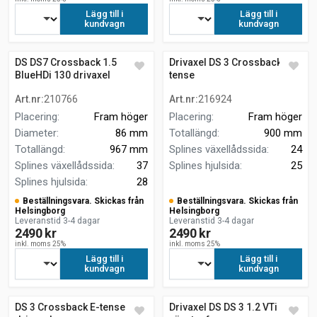
Lägg till i
Lägg till i
kundvagn
kundvagn
DS DS7 Crossback 1.5
Drivaxel DS 3 Crossback E-
BlueHDi 130 drivaxel
tense
Art.nr
:
210766
Art.nr
:
216924
Placering
:
Fram höger
Placering
:
Fram höger
Diameter
:
86 mm
Totallängd
:
900 mm
Totallängd
:
967 mm
Splines växellådssida
:
24
Splines växellådssida
:
37
Splines hjulsida
:
25
Splines hjulsida
:
28
Beställningsvara. Skickas från
Beställningsvara. Skickas från
Helsingborg
Helsingborg
Leveranstid 3-4 dagar
Leveranstid 3-4 dagar
2490 kr
2490 kr
inkl. moms 25%
inkl. moms 25%
Lägg till i
Lägg till i
kundvagn
kundvagn
DS 3 Crossback E-tense
Drivaxel DS DS 3 1.2 VTi 82