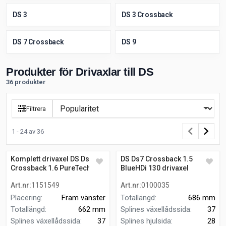
DS 3
DS 3 Crossback
DS 7 Crossback
DS 9
Produkter för Drivaxlar till DS
36 produkter
Filtrera
1 - 24 av 36
Komplett drivaxel DS Ds7
DS Ds7 Crossback 1.5
Crossback 1.6 PureTech 225
BlueHDi 130 drivaxel
Art.nr
:
1151549
Art.nr
:
0100035
Placering
:
Fram vänster
Totallängd
:
686 mm
Totallängd
:
662 mm
Splines växellådssida
:
37
Splines växellådssida
:
37
Splines hjulsida
:
28