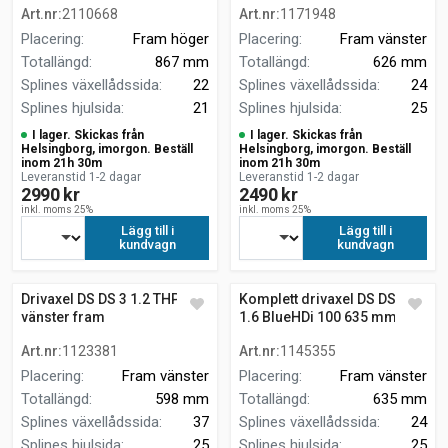
Art.nr
:
2110668
Art.nr
:
1171948
Placering
:
Fram höger
Placering
:
Fram vänster
Totallängd
:
867 mm
Totallängd
:
626 mm
Splines växellådssida
:
22
Splines växellådssida
:
24
Splines hjulsida
:
21
Splines hjulsida
:
25
I lager. Skickas från
I lager. Skickas från
Helsingborg, imorgon. Beställ
Helsingborg, imorgon. Beställ
inom 21h 30m
inom 21h 30m
Leveranstid 1-2 dagar
Leveranstid 1-2 dagar
2990 kr
2490 kr
inkl. moms 25%
inkl. moms 25%
Lägg till i
Lägg till i
kundvagn
kundvagn
Drivaxel DS DS 3 1.2 THP 110
Komplett drivaxel DS DS 3
vänster fram
1.6 BlueHDi 100 635 mm
Art.nr
:
1123381
Art.nr
:
1145355
Placering
:
Fram vänster
Placering
:
Fram vänster
Totallängd
:
598 mm
Totallängd
:
635 mm
Splines växellådssida
:
37
Splines växellådssida
:
24
Splines hjulsida
:
25
Splines hjulsida
:
25