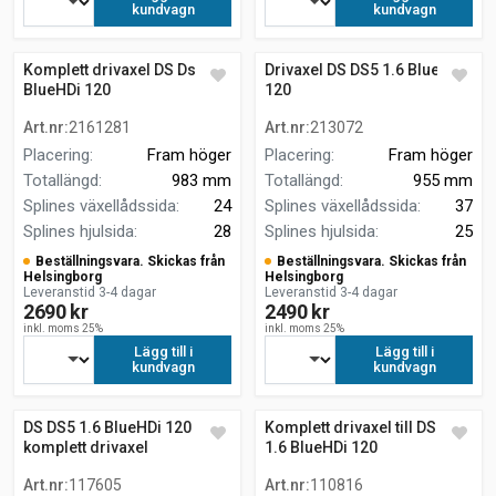
kundvagn
kundvagn
Komplett drivaxel DS Ds5 1.6
Drivaxel DS DS5 1.6 BlueHDi
BlueHDi 120
120
Art.nr
:
2161281
Art.nr
:
213072
Placering
:
Fram höger
Placering
:
Fram höger
Totallängd
:
983 mm
Totallängd
:
955 mm
Splines växellådssida
:
24
Splines växellådssida
:
37
Splines hjulsida
:
28
Splines hjulsida
:
25
Beställningsvara. Skickas från
Beställningsvara. Skickas från
Helsingborg
Helsingborg
Leveranstid 3-4 dagar
Leveranstid 3-4 dagar
2690 kr
2490 kr
inkl. moms 25%
inkl. moms 25%
Lägg till i
Lägg till i
kundvagn
kundvagn
DS DS5 1.6 BlueHDi 120
Komplett drivaxel till DS DS5
komplett drivaxel
1.6 BlueHDi 120
Art.nr
:
117605
Art.nr
:
110816