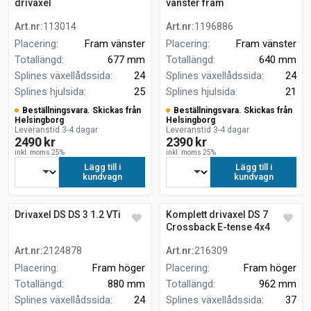
drivaxel
vänster fram
Art.nr
:
113014
Art.nr
:
1196886
Placering
:
Fram vänster
Placering
:
Fram vänster
Totallängd
:
677 mm
Totallängd
:
640 mm
Splines växellådssida
:
24
Splines växellådssida
:
24
Splines hjulsida
:
25
Splines hjulsida
:
21
Beställningsvara. Skickas från
Beställningsvara. Skickas från
Helsingborg
Helsingborg
Leveranstid 3-4 dagar
Leveranstid 3-4 dagar
2490 kr
2390 kr
inkl. moms 25%
inkl. moms 25%
Lägg till i
Lägg till i
kundvagn
kundvagn
Drivaxel DS DS 3 1.2 VTi 82
Komplett drivaxel DS 7
Crossback E-tense 4x4
Art.nr
:
2124878
Art.nr
:
216309
Placering
:
Fram höger
Placering
:
Fram höger
Totallängd
:
880 mm
Totallängd
:
962 mm
Splines växellådssida
:
24
Splines växellådssida
:
37