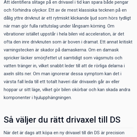
Att identifiera slitage på en drivaxel i tid kan spara både pengar
och förhindra olyckor. Ett av de mest klassiska tecknen på en
dålig yttre drivknut är ett rytmiskt klickande ljud som hörs tydligt
när man gör fulla rattutslag under långsam körning. Om
vibrationer istället uppstår i hela bilen vid acceleration, är det
ofta den inre drivknuten som är boven i dramat. Ett annat kritiskt
varningstecken är skador på damaskerna. Om en damask
spricker läcker smörjfettet ut samtidigt som vägsmuts och
vatten tränger in, vilket snabbt leder till att de rörliga delarna i
axeln slits ner. Om man ignorerar dessa symptom kan det i
värsta fall leda till ett totalt haveri där drivaxeln går av eller
hoppar ur sitt läge, vilket gör bilen okörbar och kan skada andra
komponenter i hjulupphängningen.
Så väljer du rätt drivaxel till DS
När det är dags att köpa en ny drivaxel till din DS är precision