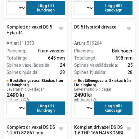
Lägg till i
Lägg till i
kundvagn
kundvagn
Komplett drivaxel DS 5
DS 5 Hybrid4 drivaxel
Hybrid4
Art.nr
:
111050
Art.nr
:
519264
Placering
:
Fram vänster
Placering
:
Bak höger
Totallängd
:
645 mm
Totallängd
:
698 mm
Splines växellådssida
:
24
Splines växellådssida
:
25
Splines hjulsida
:
28
Splines hjulsida
:
28
Beställningsvara. Skickas från
Beställningsvara. Skickas från
Helsingborg
Helsingborg
Leveranstid 3-4 dagar
Leveranstid 3-4 dagar
2490 kr
2490 kr
inkl. moms 25%
inkl. moms 25%
Lägg till i
Lägg till i
kundvagn
kundvagn
Komplett drivaxel DS DS 3
Komplett drivaxel DS DS 3
1.2 VTi 82 867 mm
1.6 THP 165 HALVKOMBI