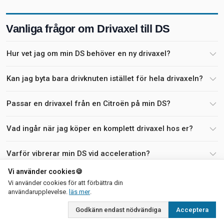
Vanliga frågor om Drivaxel till DS
Hur vet jag om min DS behöver en ny drivaxel?
Kan jag byta bara drivknuten istället för hela drivaxeln?
Passar en drivaxel från en Citroën på min DS?
Vad ingår när jag köper en komplett drivaxel hos er?
Varför vibrerar min DS vid acceleration?
Vi använder cookies
🍪
Hur säkerställer jag att jag köper rätt drivaxel till min
Vi använder cookies för att förbättra din
DS?
om vår integritetspolicy
användarupplevelse.
läs mer
.
Godkänn endast nödvändiga
Acceptera