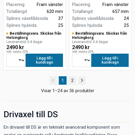
Placering
:
Fram vänster
Placering
:
Fram vänster
Totallängd
:
620 mm
Totallängd
:
657 mm
Splines växellådssida
:
37
Splines växellådssida
:
24
Splines hjulsida
:
25
Splines hjulsida
:
25
Beställningsvara. Skickas från
Beställningsvara. Skickas från
Helsingborg
Helsingborg
Leveranstid 3-4 dagar
Leveranstid 3-4 dagar
2490 kr
2490 kr
inkl. moms 25%
inkl. moms 25%
Lägg till i
Lägg till i
kundvagn
kundvagn
(current)
1
2
Visar 1–24 av 36 produkter
Drivaxel till DS
En drivaxel till DS är en tekniskt avancerad komponent som