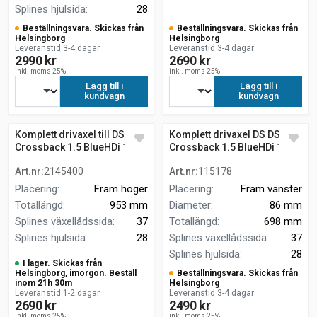
Splines hjulsida
:
28
Beställningsvara. Skickas från
Beställningsvara. Skickas från
Helsingborg
Helsingborg
Leveranstid 3-4 dagar
Leveranstid 3-4 dagar
2990 kr
2690 kr
inkl. moms 25%
inkl. moms 25%
Lägg till i
Lägg till i
kundvagn
kundvagn
Komplett drivaxel till DS Ds7
Komplett drivaxel DS DS7
Crossback 1.5 BlueHDi 130
Crossback 1.5 BlueHDi 130
Art.nr
:
2145400
Art.nr
:
115178
Placering
:
Fram höger
Placering
:
Fram vänster
Totallängd
:
953 mm
Diameter
:
86 mm
Splines växellådssida
:
37
Totallängd
:
698 mm
Splines hjulsida
:
28
Splines växellådssida
:
37
Splines hjulsida
:
28
I lager. Skickas från
Helsingborg, imorgon. Beställ
Beställningsvara. Skickas från
inom 21h 30m
Helsingborg
Leveranstid 1-2 dagar
Leveranstid 3-4 dagar
2690 kr
2490 kr
inkl. moms 25%
inkl. moms 25%