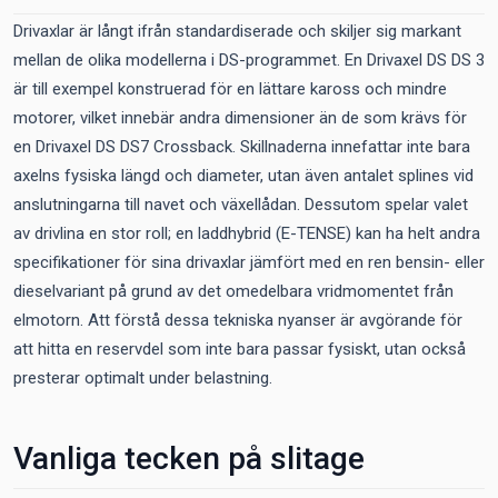
Drivaxlar är långt ifrån standardiserade och skiljer sig markant
mellan de olika modellerna i DS-programmet. En Drivaxel DS DS 3
är till exempel konstruerad för en lättare kaross och mindre
motorer, vilket innebär andra dimensioner än de som krävs för
en Drivaxel DS DS7 Crossback. Skillnaderna innefattar inte bara
axelns fysiska längd och diameter, utan även antalet splines vid
anslutningarna till navet och växellådan. Dessutom spelar valet
av drivlina en stor roll; en laddhybrid (E-TENSE) kan ha helt andra
specifikationer för sina drivaxlar jämfört med en ren bensin- eller
dieselvariant på grund av det omedelbara vridmomentet från
elmotorn. Att förstå dessa tekniska nyanser är avgörande för
att hitta en reservdel som inte bara passar fysiskt, utan också
presterar optimalt under belastning.
Vanliga tecken på slitage