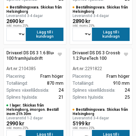
Beställningsvara. Skickas från
Beställningsvara. Skickas från
Helsingborg
Helsingborg
Leveranstid 3-4 dagar
Leveranstid 3-4 dagar
2690 kr
2890 kr
inkl. moms 25%
inkl. moms 25%
Lägg till i
Lägg till i
kundvagn
kundvagn
Drivaxel DS DS 3 1.6 BlueHDi
Drivaxel DS DS 3 Crossback
100 framhjulsdrift
1.2 PureTech 100
Art.nr
:
2104385
Art.nr
:
2291822
Placering
:
Fram höger
Placering
:
Fram höger
Totallängd
:
870 mm
Totallängd
:
910 mm
Splines växellådssida
:
24
Splines växellådssida
:
24
Splines hjulsida
:
21
Splines hjulsida
:
25
I lager. Skickas från
Helsingborg, imorgon. Beställ
Beställningsvara. Skickas från
inom 21h 30m
Helsingborg
Leveranstid 1-2 dagar
Leveranstid 3-4 dagar
2990 kr
5199 kr
inkl. moms 25%
inkl. moms 25%
Lägg till i
Lägg till i