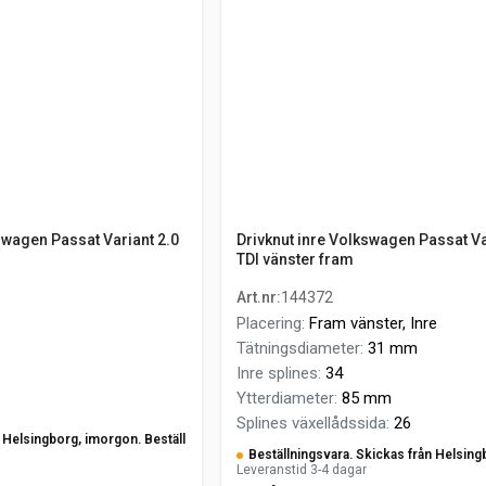
swagen Passat Variant 2.0
Drivknut inre Volkswagen Passat Va
TDI vänster fram
Art.nr
:
144372
Placering
:
Fram vänster, Inre
Tätningsdiameter
:
31 mm
Inre splines
:
34
Ytterdiameter
:
85 mm
Splines växellådssida
:
26
ån Helsingborg, imorgon. Beställ
Beställningsvara. Skickas från Helsing
Leveranstid 3-4 dagar