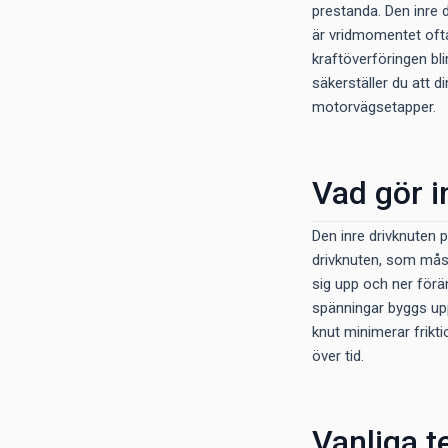
prestanda. Den inre d
är vridmomentet ofta h
kraftöverföringen bli
säkerställer du att d
motorvägsetapper.
Vad gör i
Den inre drivknuten p
drivknuten, som måste
sig upp och ner förän
spänningar byggs upp 
knut minimerar frikti
över tid.
Vanliga t