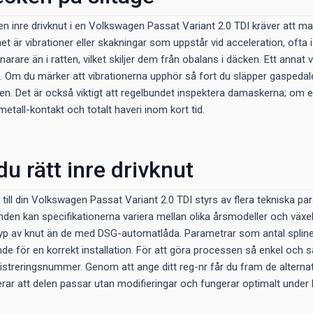
på en inre drivknut i en Volkswagen Passat Variant 2.0 TDI kräver att
et är vibrationer eller skakningar som uppstår vid acceleration, ofta
snarare än i ratten, vilket skiljer dem från obalans i däcken. Ett anna
 Om du märker att vibrationerna upphör så fort du släpper gaspedalen 
iten. Det är också viktigt att regelbundet inspektera damaskerna; om 
-metall-kontakt och totalt haveri inom kort tid.
du rätt inre drivknut
ut till din Volkswagen Passat Variant 2.0 TDI styrs av flera teknis
den kan specifikationerna variera mellan olika årsmodeller och växell
yp av knut än de med DSG-automatlåda. Parametrar som antal splines
de för en korrekt installation. För att göra processen så enkel och 
streringsnummer. Genom att ange ditt reg-nr får du fram de alterna
nterar att delen passar utan modifieringar och fungerar optimalt under 