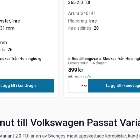
365 2.0 TDI
Art.nr
:
340141
ster, Inre
Placering
:
Inre
31 mm
Inre splines
:
28
 mm
ida
:
26
kickas från Helsingborg
Beställningsvara. Skickas från Helsing
Leveranstid 3-4 dagar
899 kr
inkl. moms 25%
Lägg till i kundvagn
Lägg till i kundvag
knut till Volkswagen Passat Vari
riant 2.0 TDI är en av Sveriges mest uppskattade kombibilar, känd f