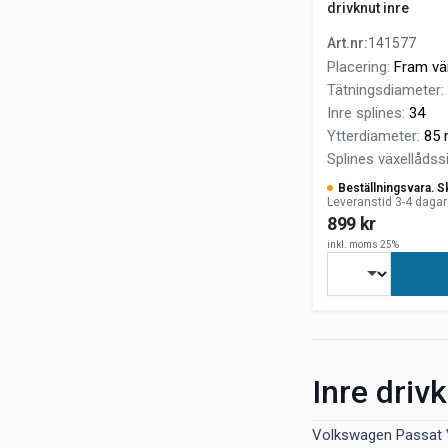
drivknut inre
Art.nr
:
141577
Placering
:
Fram vän
Tätningsdiameter
:
Inre splines
:
34
Ytterdiameter
:
85
Splines växellådss
Beställningsvara. S
Leveranstid 3-4 dagar
899 kr
inkl. moms 25%
Inre driv
Volkswagen Passat Va