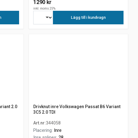
1290 kr
inkl. moms 25%
n
Lägg till i kundvagn
riant 2.0
Drivknut inre Volkswagen Passat B6 Variant
3C5 2.0 TDI
Art.nr
:
344058
Placering
:
Inre
Inre splines
:
28