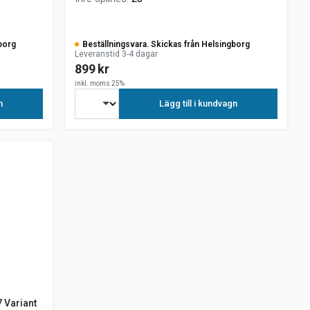
borg
Beställningsvara. Skickas från Helsingborg
Leveranstid 3-4 dagar
899 kr
inkl. moms 25%
n
Lägg till i kundvagn
 Variant