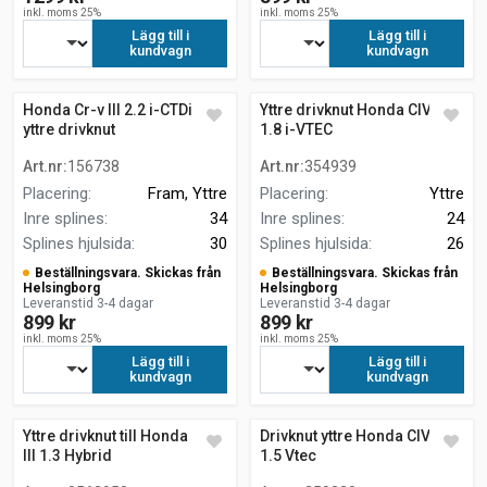
inkl. moms 25%
inkl. moms 25%
Lägg till i
Lägg till i
kundvagn
kundvagn
Honda Cr-v III 2.2 i-CTDi 4wd
Yttre drivknut Honda CIVIC IX
yttre drivknut
1.8 i-VTEC
Art.nr
:
156738
Art.nr
:
354939
Placering
:
Fram, Yttre
Placering
:
Yttre
Inre splines
:
34
Inre splines
:
24
Splines hjulsida
:
30
Splines hjulsida
:
26
Beställningsvara. Skickas från
Beställningsvara. Skickas från
Helsingborg
Helsingborg
Leveranstid 3-4 dagar
Leveranstid 3-4 dagar
899 kr
899 kr
inkl. moms 25%
inkl. moms 25%
Lägg till i
Lägg till i
kundvagn
kundvagn
Yttre drivknut till Honda Jazz
Drivknut yttre Honda CIVIC X
III 1.3 Hybrid
1.5 Vtec