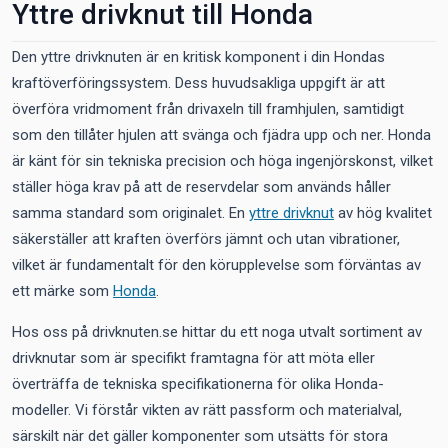
Yttre drivknut till Honda
Den yttre drivknuten är en kritisk komponent i din Hondas
kraftöverföringssystem. Dess huvudsakliga uppgift är att
överföra vridmoment från drivaxeln till framhjulen, samtidigt
som den tillåter hjulen att svänga och fjädra upp och ner. Honda
är känt för sin tekniska precision och höga ingenjörskonst, vilket
ställer höga krav på att de reservdelar som används håller
samma standard som originalet. En
yttre drivknut
av hög kvalitet
säkerställer att kraften överförs jämnt och utan vibrationer,
vilket är fundamentalt för den körupplevelse som förväntas av
ett märke som
Honda
.
Hos oss på drivknuten.se hittar du ett noga utvalt sortiment av
drivknutar som är specifikt framtagna för att möta eller
överträffa de tekniska specifikationerna för olika Honda-
modeller. Vi förstår vikten av rätt passform och materialval,
särskilt när det gäller komponenter som utsätts för stora