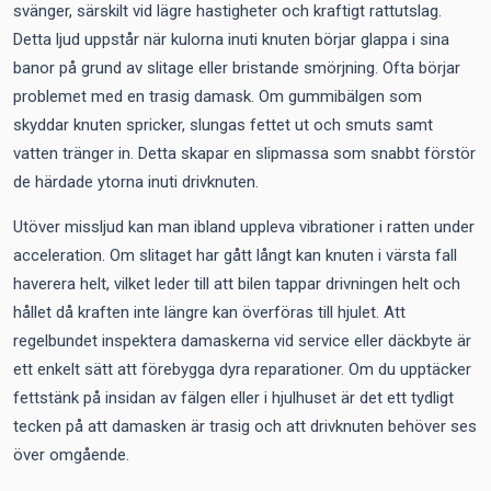
svänger, särskilt vid lägre hastigheter och kraftigt rattutslag.
Detta ljud uppstår när kulorna inuti knuten börjar glappa i sina
banor på grund av slitage eller bristande smörjning. Ofta börjar
problemet med en trasig damask. Om gummibälgen som
skyddar knuten spricker, slungas fettet ut och smuts samt
vatten tränger in. Detta skapar en slipmassa som snabbt förstör
de härdade ytorna inuti drivknuten.
Utöver missljud kan man ibland uppleva vibrationer i ratten under
acceleration. Om slitaget har gått långt kan knuten i värsta fall
haverera helt, vilket leder till att bilen tappar drivningen helt och
hållet då kraften inte längre kan överföras till hjulet. Att
regelbundet inspektera damaskerna vid service eller däckbyte är
ett enkelt sätt att förebygga dyra reparationer. Om du upptäcker
fettstänk på insidan av fälgen eller i hjulhuset är det ett tydligt
tecken på att damasken är trasig och att drivknuten behöver ses
över omgående.