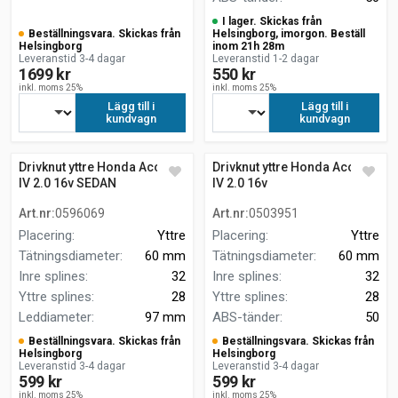
I lager. Skickas från
Beställningsvara. Skickas från
Helsingborg, imorgon. Beställ
Helsingborg
inom 21h 28m
Leveranstid 3-4 dagar
Leveranstid 1-2 dagar
1699 kr
550 kr
inkl. moms 25%
inkl. moms 25%
Lägg till i
Lägg till i
kundvagn
kundvagn
Drivknut yttre Honda Accord
Drivknut yttre Honda Accord
IV 2.0 16v SEDAN
IV 2.0 16v
Art.nr
:
0596069
Art.nr
:
0503951
Placering
:
Yttre
Placering
:
Yttre
Tätningsdiameter
:
60 mm
Tätningsdiameter
:
60 mm
Inre splines
:
32
Inre splines
:
32
Yttre splines
:
28
Yttre splines
:
28
Leddiameter
:
97 mm
ABS-tänder
:
50
Beställningsvara. Skickas från
Beställningsvara. Skickas från
Helsingborg
Helsingborg
Leveranstid 3-4 dagar
Leveranstid 3-4 dagar
599 kr
599 kr
inkl. moms 25%
inkl. moms 25%