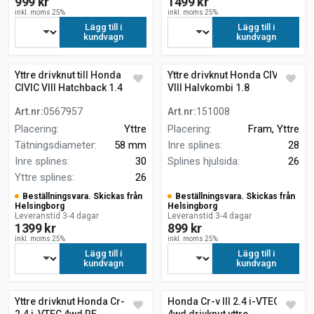
999 kr
1499 kr
inkl. moms 25%
inkl. moms 25%
Lägg till i
Lägg till i
kundvagn
kundvagn
Yttre drivknut till Honda
Yttre drivknut Honda CIVIC
CIVIC VIII Hatchback 1.4
VIII Halvkombi 1.8
Art.nr
:
0567957
Art.nr
:
151008
Placering
:
Yttre
Placering
:
Fram, Yttre
Tätningsdiameter
:
58 mm
Inre splines
:
28
Inre splines
:
30
Splines hjulsida
:
26
Yttre splines
:
26
Beställningsvara. Skickas från
Beställningsvara. Skickas från
Helsingborg
Helsingborg
Leveranstid 3-4 dagar
Leveranstid 3-4 dagar
1399 kr
899 kr
inkl. moms 25%
inkl. moms 25%
Lägg till i
Lägg till i
kundvagn
kundvagn
Yttre drivknut Honda Cr-v III
Honda Cr-v III 2.4 i-VTEC