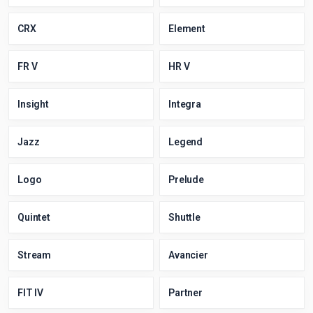
CRX
Element
FR V
HR V
Insight
Integra
Jazz
Legend
Logo
Prelude
Quintet
Shuttle
Stream
Avancier
FIT IV
Partner