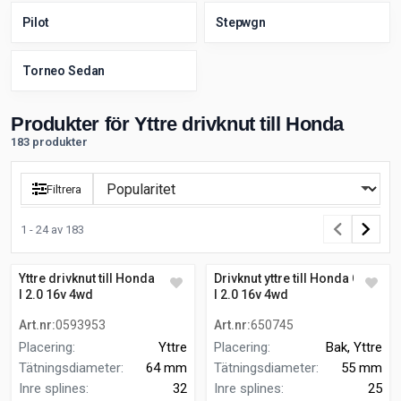
Pilot
Stepwgn
Torneo Sedan
Produkter för Yttre drivknut till Honda
183 produkter
Filtrera
1 - 24 av 183
Yttre drivknut till Honda Cr-v
Drivknut yttre till Honda Cr-v
I 2.0 16v 4wd
I 2.0 16v 4wd
Art.nr
:
0593953
Art.nr
:
650745
Placering
:
Yttre
Placering
:
Bak, Yttre
Tätningsdiameter
:
64 mm
Tätningsdiameter
:
55 mm
Inre splines
:
32
Inre splines
:
25