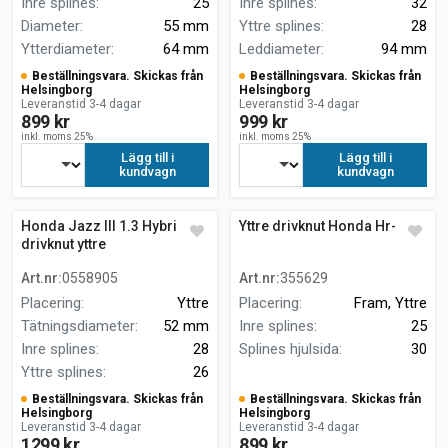
Inre splines
:
25
Inre splines
:
32
Diameter
:
55 mm
Yttre splines
:
28
Ytterdiameter
:
64 mm
Leddiameter
:
94 mm
Beställningsvara. Skickas från
Beställningsvara. Skickas från
Helsingborg
Helsingborg
Leveranstid 3-4 dagar
Leveranstid 3-4 dagar
899 kr
999 kr
inkl. moms 25%
inkl. moms 25%
Lägg till i
Lägg till i
kundvagn
kundvagn
Honda Jazz III 1.3 Hybrid
Yttre drivknut Honda Hr-v 1.5
drivknut yttre
Art.nr
:
0558905
Art.nr
:
355629
Placering
:
Yttre
Placering
:
Fram, Yttre
Tätningsdiameter
:
52 mm
Inre splines
:
25
Inre splines
:
28
Splines hjulsida
:
30
Yttre splines
:
26
Beställningsvara. Skickas från
Beställningsvara. Skickas från
Helsingborg
Helsingborg
Leveranstid 3-4 dagar
Leveranstid 3-4 dagar
1299 kr
899 kr