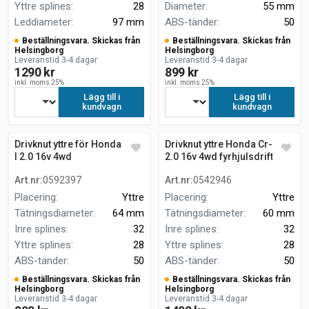
Yttre splines
:
28
Diameter
:
55 mm
Leddiameter
:
97 mm
ABS-tänder
:
50
Beställningsvara. Skickas från
Beställningsvara. Skickas från
Helsingborg
Helsingborg
Leveranstid 3-4 dagar
Leveranstid 3-4 dagar
1290 kr
899 kr
inkl. moms 25%
inkl. moms 25%
Lägg till i
Lägg till i
kundvagn
kundvagn
Drivknut yttre för Honda Cr-v
Drivknut yttre Honda Cr-v I
I 2.0 16v 4wd
2.0 16v 4wd fyrhjulsdrift
Art.nr
:
0592397
Art.nr
:
0542946
Placering
:
Yttre
Placering
:
Yttre
Tätningsdiameter
:
64 mm
Tätningsdiameter
:
60 mm
Inre splines
:
32
Inre splines
:
32
Yttre splines
:
28
Yttre splines
:
28
ABS-tänder
:
50
ABS-tänder
:
50
Beställningsvara. Skickas från
Beställningsvara. Skickas från
Helsingborg
Helsingborg
Leveranstid 3-4 dagar
Leveranstid 3-4 dagar