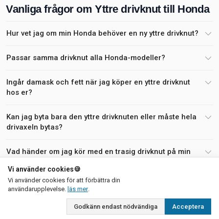
Vanliga frågor om Yttre drivknut till Honda
Hur vet jag om min Honda behöver en ny yttre drivknut?
Passar samma drivknut alla Honda-modeller?
Ingår damask och fett när jag köper en yttre drivknut
hos er?
Kan jag byta bara den yttre drivknuten eller måste hela
drivaxeln bytas?
Vad händer om jag kör med en trasig drivknut på min
Honda?
Vi använder cookies
🍪
Vi använder cookies för att förbättra din
Hur hittar jag rätt antal kuggar för min Honda?
om vår integritetspolicy
användarupplevelse.
läs mer
.
Godkänn endast nödvändiga
Acceptera