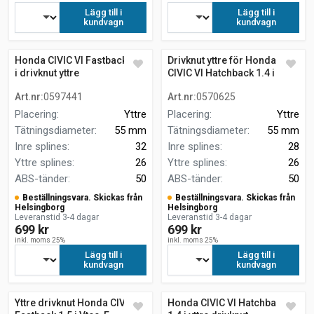
Lägg till i
Lägg till i
kundvagn
kundvagn
Honda CIVIC VI Fastback 1.6
Drivknut yttre för Honda
i drivknut yttre
CIVIC VI Hatchback 1.4 i
Art.nr
:
0597441
Art.nr
:
0570625
Placering
:
Yttre
Placering
:
Yttre
Tätningsdiameter
:
55 mm
Tätningsdiameter
:
55 mm
Inre splines
:
32
Inre splines
:
28
Yttre splines
:
26
Yttre splines
:
26
ABS-tänder
:
50
ABS-tänder
:
50
Beställningsvara. Skickas från
Beställningsvara. Skickas från
Helsingborg
Helsingborg
Leveranstid 3-4 dagar
Leveranstid 3-4 dagar
699 kr
699 kr
inkl. moms 25%
inkl. moms 25%
Lägg till i
Lägg till i
kundvagn
kundvagn
Yttre drivknut Honda CIVIC VI
Honda CIVIC VI Hatchback