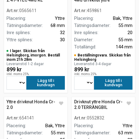
2.4 i-VTEC 4wd RE
4wd drivknut yttre
Art.nr
:
0565611
Art.nr
:
459861
Placering
:
Yttre
Placering
:
Bak, Yttre
Tätningsdiameter
:
68 mm
Tätningsdiameter
:
55 mm
Inre splines
:
32
Inre splines
:
20
Yttre splines
:
30
Diameter
:
55 mm
Totallängd
:
144 mm
I lager. Skickas från
Helsingborg, imorgon. Beställ
Beställningsvara. Skickas från
inom 21h 28m
Helsingborg
Leveranstid 1-2 dagar
Leveranstid 3-4 dagar
899 kr
899 kr
inkl. moms 25%
inkl. moms 25%
Lägg till i
Lägg till i
kundvagn
kundvagn
Yttre drivknut Honda Cr-v II
Drivknut yttre Honda Cr-v II
2.0
2.0 TERRÄNGBIL
Art.nr
:
654141
Art.nr
:
0552832
Placering
:
Bak, Yttre
Placering
:
Yttre
Tätningsdiameter
:
55 mm
Tätningsdiameter
:
63 mm