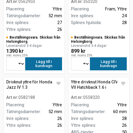
Art.nr
:
0562950
Art.nr
:
350320
Placering
:
Yttre
Placering
:
Fram, Yttre
Tätningsdiameter
:
52 mm
Inre splines
:
24
Inre splines
:
27
Splines hjulsida
:
28
Yttre splines
:
26
Beställningsvara. Skickas från
Beställningsvara. Skickas från
Helsingborg
Helsingborg
Leveranstid 3-4 dagar
Leveranstid 3-4 dagar
1390 kr
899 kr
inkl. moms 25%
inkl. moms 25%
Lägg till i
Lägg till i
kundvagn
kundvagn
Drivknut yttre för Honda
Yttre drivknut Honda CIVIC
Jazz IV 1.3
VII Hatchback 1.6 i
framhjulsdrift
Art.nr
:
0582188
Art.nr
:
0558320
Placering
:
Yttre
Placering
:
Yttre
Tätningsdiameter
:
52 mm
Tätningsdiameter
:
60 mm
Inre splines
:
26
Inre splines
:
28
Yttre splines
:
26
Yttre splines
:
26
ABS-tänder
:
50